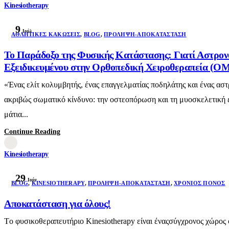
Kinesiotherapy
9
Ιούλ
AΘΛΗΤΙΚΈΣ ΚΑΚΏΣΕΙΣ
,
BLOG
,
ΠΡΌΛΗΨΗ-ΑΠΟΚΑΤΆΣΤΑΣΗ
Το Παράδοξο της Φυσικής Κατάστασης: Γιατί Αστρον
Εξειδικευμένου στην Ορθοπεδική Χειροθεραπεία (OMT
«Ένας ελίτ κολυμβητής, ένας επαγγελματίας ποδηλάτης και ένας αστ
ακριβώς σωματικό κίνδυνο: την οστεοπόρωση και τη μυοσκελετική ε
μάτια...
Continue Reading
Kinesiotherapy
29
Ιούν
BLOG
,
KINESIOTHERAPY
,
ΠΡΌΛΗΨΗ-ΑΠΟΚΑΤΆΣΤΑΣΗ
,
ΧΡΌΝΙΟΣ ΠΌΝΟΣ
Αποκατάσταση για όλους!
Τo φυσικοθεραπευτήριο Kinesiotherapy είναι έναςσύγχρονος χώρος φ