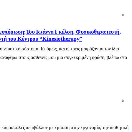
0
τεοπόρωση;Του Ιωάννη Γκέλση, Φυσικοθεραπευτή,
ντή του Κέντρου “Kinesiotherapy”
νευστικό σύστημα. Κι όμως, και οι τρεις μοιράζονται τον ίδιο
ν αναφέρω στους ασθενείς μου μια συγκεκριμένη φράση, βλέπω στα
0
ό και ασφαλές περιβάλλον με έμφαση στην εργονομία, την αισθητική