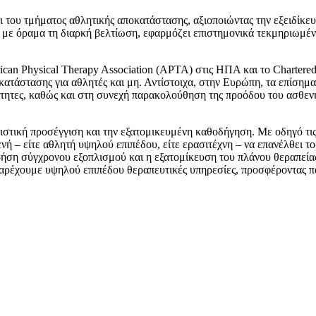
 του τμήματος αθλητικής αποκατάστασης, αξιοποιώντας την εξειδίκε
 με όραμα τη διαρκή βελτίωση, εφαρμόζει επιστημονικά τεκμηριωμέν
ican Physical Therapy Association (APTA) στις ΗΠΑ και το Chartere
τάστασης για αθλητές και μη. Αντίστοιχα, στην Ευρώπη, τα επίσημ
τητες, καθώς και στη συνεχή παρακολούθηση της προόδου του ασθενή
λιστική προσέγγιση και την εξατομικευμένη καθοδήγηση. Με οδηγό τι
ή – είτε αθλητή υψηλού επιπέδου, είτε ερασιτέχνη – να επανέλθει το
ση σύγχρονου εξοπλισμού και η εξατομίκευση του πλάνου θεραπείας ε
έχουμε υψηλού επιπέδου θεραπευτικές υπηρεσίες, προσφέροντας πάν