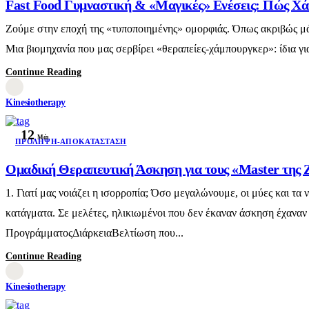
Fast Food Γυμναστική & «Μαγικές» Ενέσεις: Πώς Χά
Ζούμε στην εποχή της «τυποποιημένης» ομορφιάς. Όπως ακριβώς μάθ
Μια βιομηχανία που μας σερβίρει «θεραπείες-χάμπουργκερ»: ίδια γι
Continue Reading
Kinesiotherapy
12
Μάι
ΠΡΌΛΗΨΗ-ΑΠΟΚΑΤΆΣΤΑΣΗ
Ομαδική Θεραπευτική Άσκηση για τους «Master της 
1. Γιατί μας νοιάζει η ισορροπία; Όσο μεγαλώνουμε, οι μύες και 
κατάγματα. Σε μελέτες, ηλικιωμένοι που δεν έκαναν άσκηση έχαναν
ΠρογράμματοςΔιάρκειαΒελτίωση που...
Continue Reading
Kinesiotherapy