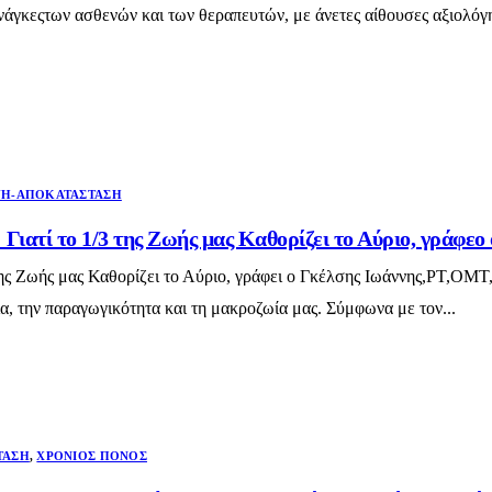
 ανάγκεςτων ασθενών και των θεραπευτών, με άνετες αίθουσες αξιολό
Η-ΑΠΟΚΑΤΆΣΤΑΣΗ
Γιατί το 1/3 της Ζωής μας Καθορίζει το Αύριο, γράφε
ης Ζωής μας Καθορίζει το Αύριο, γράφει ο Γκέλσης Ιωάννης,PT,OMT,
ία, την παραγωγικότητα και τη μακροζωία μας. Σύμφωνα με τον...
ΤΑΣΗ
,
ΧΡΌΝΙΟΣ ΠΌΝΟΣ