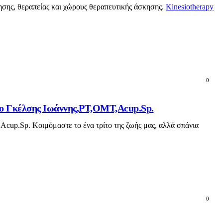
γησης, θεραπείας και χώρους θεραπευτικής άσκησης.
Kinesiotherapy
0
ο ο Γκέλσης Ιωάννης,PT,OMT,Acup.Sp.
Acup.Sp. Κοιμόμαστε το ένα τρίτο της ζωής μας, αλλά σπάνια
0