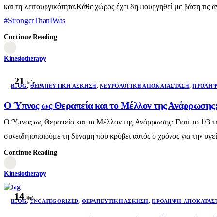
και τη λειτουργικότητα.Κάθε χώρος έχει δημιουργηθεί με βάση τις
#StrongerThanIWas
Continue Reading
Kinesiotherapy
21
Ιούν
BLOG
,
ΘΕΡΑΠΕΥΤΙΚΉ ΆΣΚΗΣΗ
,
ΝΕΥΡΟΛΟΓΙΚΉ ΑΠΟΚΑΤΆΣΤΑΣΗ
,
ΠΡΌΛΗΨ
Ο Ύπνος ως Θεραπεία και το Μέλλον της Ανάρρωσης: 
Ο Ύπνος ως Θεραπεία και το Μέλλον της Ανάρρωσης: Γιατί το 1/3 τ
συνειδητοποιούμε τη δύναμη που κρύβει αυτός ο χρόνος για την υγε
Continue Reading
Kinesiotherapy
14
Φεβ
BLOG
,
UNCATEGORIZED
,
ΘΕΡΑΠΕΥΤΙΚΉ ΆΣΚΗΣΗ
,
ΠΡΌΛΗΨΗ-ΑΠΟΚΑΤΆΣ