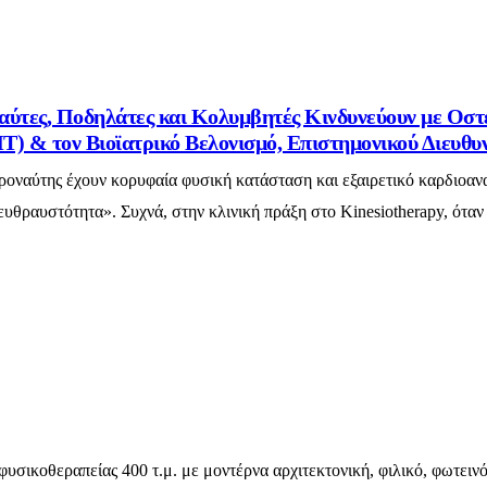
αύτες, Ποδηλάτες και Κολυμβητές Κινδυνεύουν με Οσ
) & τον Βιοϊατρικό Βελονισμό, Επιστημονικού Διευθυ
ροναύτης έχουν κορυφαία φυσική κατάσταση και εξαιρετικό καρδιοαναπ
υθραυστότητα». Συχνά, στην κλινική πράξη στο Kinesiotherapy, ότα
υσικοθεραπείας 400 τ.μ. με μοντέρνα αρχιτεκτονική, φιλικό, φωτειν