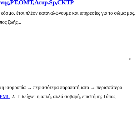
ωάννης,PT,OMT,Acup.Sp,CKTP
 κόσμο, έτσι πλέον καταναλώνουμε και υπηρεσίες για το σώμα μας.
πος ζωής...
0
δύναμη ισορροπία → περισσότερα παραπατήματα → περισσότερα
PMC
2. Τι δείχνει η απλή, αλλά σοβαρή, επιστήμη; Τύπος