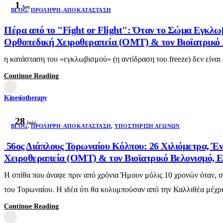
1
Αυγ
BLOG
,
ΠΡΌΛΗΨΗ-ΑΠΟΚΑΤΆΣΤΑΣΗ
Πέρα από το "Fight or Flight": Όταν το Σώμα Εγκλω
Ορθοπεδική Χειροθεραπεία (OMT) & τον Βιοϊατρικό Β
η κατάσταση του «εγκλωβισμού» (η αντίδραση του freeze) δεν είναι
Continue Reading
Kinesiotherapy
28
Ιούλ
BLOG
,
ΠΡΌΛΗΨΗ-ΑΠΟΚΑΤΆΣΤΑΣΗ
,
ΥΠΟΣΤΉΡΙΞΗ ΑΓΏΝΩΝ
56ος Διάπλους Τορωναίου Κόλπου: 26 Χιλιόμετρα, Έν
Χειροθεραπεία (OMT) & τον Βιοϊατρικό Βελονισμό, Ε
Η σπίθα που άναψε πριν από χρόνια Ήμουν μόλις 10 χρονών όταν, 
του Τορωναίου. Η ιδέα ότι θα κολυμπούσαν από την Καλλιθέα μέχρι 
Continue Reading