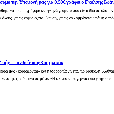
σαμε την Υπομονή μας για 0,50€,γράφει ο Γκέλσης Ι
αμε να τρώμε γρήγορα και φθηνά γεύματα που είναι ίδια σε όλο τον
α όλους, χωρίς καμία εξατομίκευση, χωρίς να λαμβάνεται υπόψη ο τρό
Ζωής» – ανθρώπους 3ης ηλικίας
τα νεύρα μας «κουράζονται» και η ισορροπία γίνεται πιο δύσκολη. Α
 ικανότητες από μήνα σε μήνα. «Η ακινησία σε γερνάει πιο γρήγορα».