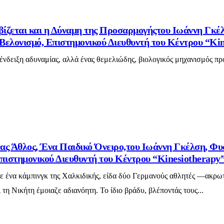
βίζεται και η Δύναμη της Προσαρμογήςτου Ιωάννη Γκέ
ελονισμό, Επιστημονικού Διευθυντή του Κέντρου “Kin
 ένδειξη αδυναμίας, αλλά ένας θεμελιώδης, βιολογικός μηχανισμός πρ
ας Άθλος, Ένα Παιδικό Όνειρο,του Ιωάννη Γκέλση, Φυ
πιστημονικού Διευθυντή του Κέντρου “Kinesiotherapy
σε ένα κάμπινγκ της Χαλκιδικής, είδα δύο Γερμανούς αθλητές —ακρω
τη Νικήτη έμοιαζε αδιανόητη. Το ίδιο βράδυ, βλέποντάς τους...