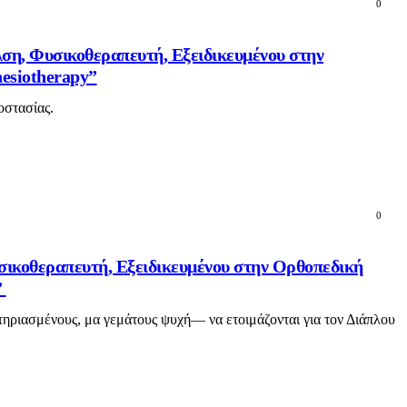
0
λση, Φυσικοθεραπευτή, Εξειδικευμένου στην
esiotherapy”
οστασίας.
0
σικοθεραπευτή, Εξειδικευμένου στην Ορθοπεδική
”
τηριασμένους, μα γεμάτους ψυχή— να ετοιμάζονται για τον Διάπλου