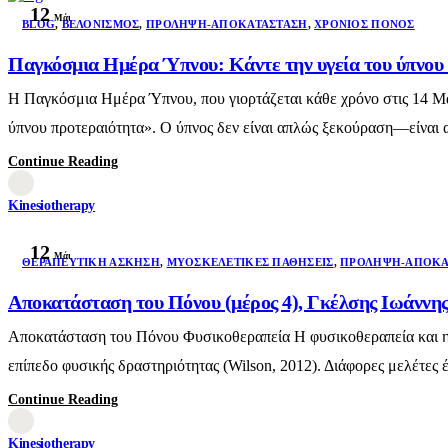
12
Μάι
BLOG
,
ΒΕΛΟΝΙΣΜΌΣ
,
ΠΡΌΛΗΨΗ-ΑΠΟΚΑΤΆΣΤΑΣΗ
,
ΧΡΌΝΙΟΣ ΠΌΝΟΣ
Παγκόσμια Ημέρα Ύπνου: Κάντε την υγεία του ύπνο
Η Παγκόσμια Ημέρα Ύπνου, που γιορτάζεται κάθε χρόνο στις 14 Μαρτ
ύπνου προτεραιότητα». Ο ύπνος δεν είναι απλώς ξεκούραση—είναι α
Continue Reading
Kinesiotherapy
12
Μάι
ΘΕΡΑΠΕΥΤΙΚΉ ΆΣΚΗΣΗ
,
ΜΥΟΣΚΕΛΕΤΙΚΈΣ ΠΑΘΉΣΕΙΣ
,
ΠΡΌΛΗΨΗ-ΑΠΟΚΑ
Αποκατάσταση του Πόνου (μέρος 4), Γκέλσης Ιωάννη
Αποκατάσταση του Πόνου Φυσικοθεραπεία Η φυσικοθεραπεία και η ά
επίπεδο φυσικής δραστηριότητας (Wilson, 2012). Διάφορες μελέτες έχ
Continue Reading
Kinesiotherapy