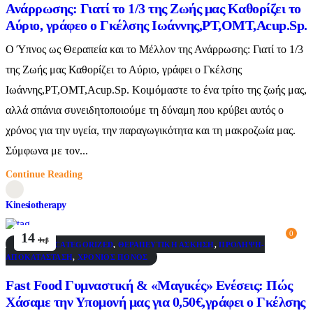
Ανάρρωσης: Γιατί το 1/3 της Ζωής μας Καθορίζει το
Αύριο, γράφεο ο Γκέλσης Ιωάννης,PT,OMT,Acup.Sp.
Ο Ύπνος ως Θεραπεία και το Μέλλον της Ανάρρωσης: Γιατί το 1/3
της Ζωής μας Καθορίζει το Αύριο, γράφει ο Γκέλσης
Ιωάννης,PT,OMT,Acup.Sp. Κοιμόμαστε το ένα τρίτο της ζωής μας,
αλλά σπάνια συνειδητοποιούμε τη δύναμη που κρύβει αυτός ο
χρόνος για την υγεία, την παραγωγικότητα και τη μακροζωία μας.
Σύμφωνα με τον...
Continue Reading
Kinesiotherapy
0
14
Φεβ
BLOG
,
UNCATEGORIZED
,
ΘΕΡΑΠΕΥΤΙΚΉ ΆΣΚΗΣΗ
,
ΠΡΌΛΗΨΗ-
ΑΠΟΚΑΤΆΣΤΑΣΗ
,
ΧΡΌΝΙΟΣ ΠΌΝΟΣ
Fast Food Γυμναστική & «Μαγικές» Ενέσεις: Πώς
Χάσαμε την Υπομονή μας για 0,50€,γράφει ο Γκέλσης