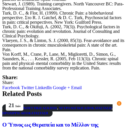
Stewart, J. (1989). Training caregivers. North Vancouver BC: Para-
Professional Training Associates.
Turk, D. C., & Flor, H. (1999). Chronic Pain: a biobehavioral
perspective. Στο R. J. Gatchel, & D. C. Turk, Psychosocial factors
in pain: critical perspectives. New York: Guilford Press.
Turk, D. C., & Okifuji, A. (2002, 70(3)). Psychological factors in
chronic pain: evolution and revolution. Journal of Consulting and
Clinical Psychology.
Vlaeyen, J. S., & Linton, S. J. (2000, 85(3)). Fear-avoidance and its
consequences in chronic musculoskeletal pain: A state of the art.
Pain.
Von Korff, M., Crane, P., Lane, M., Miglioretti, D., Simon, G.,
Saunders, K., . . . Kessler, R. (2005, Feb 113(3)). Chronic spinal
pain and physical–mental comorbidity in the United States: results
from the national comorbidity survey replication. Pain.
Share:
Share:
Facebook
Twitter
LinkedIn
Google +
Email
Related Posts
0
21
Ιούν
BLOG
,
ΘΕΡΑΠΕΥΤΙΚΉ ΆΣΚΗΣΗ
,
ΝΕΥΡΟΛΟΓΙΚΉ ΑΠΟΚΑΤΆΣΤΑΣΗ
,
ΠΡΌΛΗΨΗ-ΑΠΟΚΑΤΆΣΤΑΣΗ
Ο Ύπνος ως Θεραπεία και το Μέλλον της