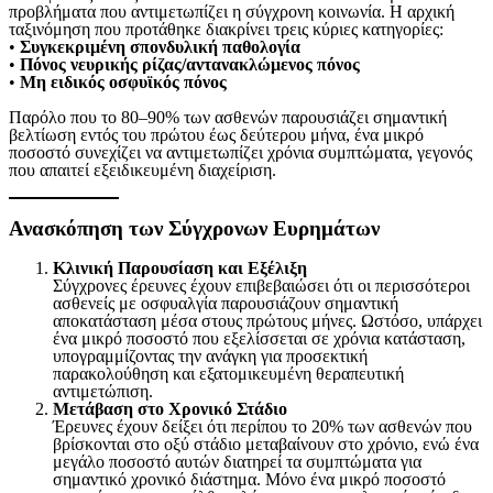
προβλήματα που αντιμετωπίζει η σύγχρονη κοινωνία. Η αρχική
ταξινόμηση που προτάθηκε διακρίνει τρεις κύριες κατηγορίες:
•
Συγκεκριμένη σπονδυλική παθολογία
•
Πόνος νευρικής ρίζας/αντανακλώμενος πόνος
•
Μη ειδικός οσφυϊκός πόνος
Παρόλο που το 80–90% των ασθενών παρουσιάζει σημαντική
βελτίωση εντός του πρώτου έως δεύτερου μήνα, ένα μικρό
ποσοστό συνεχίζει να αντιμετωπίζει χρόνια συμπτώματα, γεγονός
που απαιτεί εξειδικευμένη διαχείριση.
Ανασκόπηση των Σύγχρονων Ευρημάτων
Κλινική Παρουσίαση και Εξέλιξη
Σύγχρονες έρευνες έχουν επιβεβαιώσει ότι οι περισσότεροι
ασθενείς με οσφυαλγία παρουσιάζουν σημαντική
αποκατάσταση μέσα στους πρώτους μήνες. Ωστόσο, υπάρχει
ένα μικρό ποσοστό που εξελίσσεται σε χρόνια κατάσταση,
υπογραμμίζοντας την ανάγκη για προσεκτική
παρακολούθηση και εξατομικευμένη θεραπευτική
αντιμετώπιση.
Μετάβαση στο Χρονικό Στάδιο
Έρευνες έχουν δείξει ότι περίπου το 20% των ασθενών που
βρίσκονται στο οξύ στάδιο μεταβαίνουν στο χρόνιο, ενώ ένα
μεγάλο ποσοστό αυτών διατηρεί τα συμπτώματα για
σημαντικό χρονικό διάστημα. Μόνο ένα μικρό ποσοστό