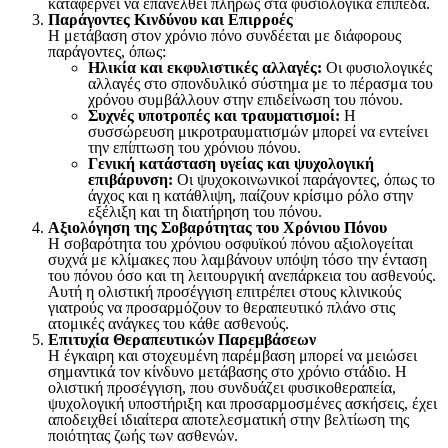
καταφέρνει να επανέλθει πλήρως στα φυσιολογικά επίπεδα.
Παράγοντες Κινδύνου και Επιρροές
Η μετάβαση στον χρόνιο πόνο συνδέεται με διάφορους
παράγοντες, όπως:
Ηλικία και εκφυλιστικές αλλαγές:
Οι φυσιολογικές
αλλαγές στο σπονδυλικό σύστημα με το πέρασμα του
χρόνου συμβάλλουν στην επιδείνωση του πόνου.
Συχνές υποτροπές και τραυματισμοί:
Η
συσσώρευση μικροτραυματισμών μπορεί να εντείνει
την επίπτωση του χρόνιου πόνου.
Γενική κατάσταση υγείας και ψυχολογική
επιβάρυνση:
Οι ψυχοκοινωνικοί παράγοντες, όπως το
άγχος και η κατάθλιψη, παίζουν κρίσιμο ρόλο στην
εξέλιξη και τη διατήρηση του πόνου.
Αξιολόγηση της Σοβαρότητας του Χρόνιου Πόνου
Η σοβαρότητα του χρόνιου οσφυϊκού πόνου αξιολογείται
συχνά με κλίμακες που λαμβάνουν υπόψη τόσο την ένταση
του πόνου όσο και τη λειτουργική ανεπάρκεια του ασθενούς.
Αυτή η ολιστική προσέγγιση επιτρέπει στους κλινικούς
γιατρούς να προσαρμόζουν το θεραπευτικό πλάνο στις
ατομικές ανάγκες του κάθε ασθενούς.
Επιτυχία Θεραπευτικών Παρεμβάσεων
Η έγκαιρη και στοχευμένη παρέμβαση μπορεί να μειώσει
σημαντικά τον κίνδυνο μετάβασης στο χρόνιο στάδιο. Η
ολιστική προσέγγιση, που συνδυάζει φυσικοθεραπεία,
ψυχολογική υποστήριξη και προσαρμοσμένες ασκήσεις, έχει
αποδειχθεί ιδιαίτερα αποτελεσματική στην βελτίωση της
ποιότητας ζωής των ασθενών.