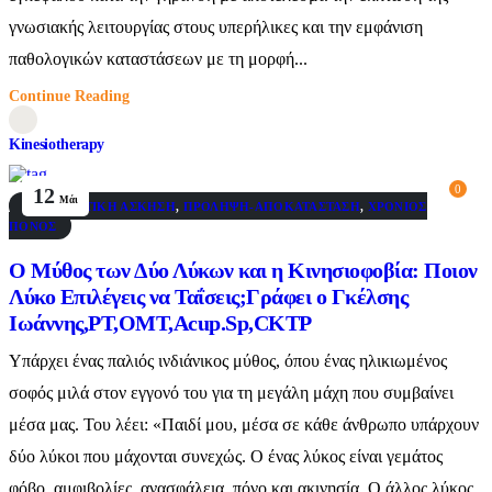
γνωσιακής λειτουργίας στους υπερήλικες και την εμφάνιση
παθολογικών καταστάσεων με τη μορφή...
Continue Reading
Kinesiotherapy
0
12
Μάι
ΘΕΡΑΠΕΥΤΙΚΉ ΆΣΚΗΣΗ
,
ΠΡΌΛΗΨΗ-ΑΠΟΚΑΤΆΣΤΑΣΗ
,
ΧΡΌΝΙΟΣ
ΠΌΝΟΣ
Ο Μύθος των Δύο Λύκων και η Κινησιοφοβία: Ποιον
Λύκο Επιλέγεις να Ταΐσεις;Γράφει ο Γκέλσης
Ιωάννης,PT,OMT,Acup.Sp,CKTP
Υπάρχει ένας παλιός ινδιάνικος μύθος, όπου ένας ηλικιωμένος
σοφός μιλά στον εγγονό του για τη μεγάλη μάχη που συμβαίνει
μέσα μας. Του λέει: «Παιδί μου, μέσα σε κάθε άνθρωπο υπάρχουν
δύο λύκοι που μάχονται συνεχώς. Ο ένας λύκος είναι γεμάτος
φόβο, αμφιβολίες, ανασφάλεια, πόνο και ακινησία. Ο άλλος λύκος