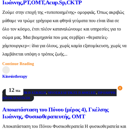
Ιωάννης,PT,OMT,Acup.Sp,CKTP
Ζούμε στην εποχή της «τυποποιημένης» ομορφιάς. Όπως ακριβώς
μάθαμε να τρώμε γρήγορα και φθηνά γεύματα που είναι ίδια σε
όλο τον κόσμο, έτσι πλέον καταναλώνουμε και υπηρεσίες για το
σώμα μας. Μια βιομηχανία που μας σερβίρει «θεραπείες-
χάμπουργκερ»: ίδια για όλους, χωρίς καμία εξατομίκευση, χωρίς να
λαμβάνεται υπόψη ο τρόπος ζωής...
Continue Reading
Kinesiotherapy
0
12
Μάι
ΘΕΡΑΠΕΥΤΙΚΉ ΆΣΚΗΣΗ
,
ΜΥΟΣΚΕΛΕΤΙΚΈΣ ΠΑΘΉΣΕΙΣ
,
ΠΡΌΛΗΨΗ-
ΑΠΟΚΑΤΆΣΤΑΣΗ
Αποκατάσταση του Πόνου (μέρος 4), Γκέλσης
Ιωάννης, Φυσικοθεραπευτής, ΟΜΤ
Αποκατάσταση του Πόνου Φυσικοθεραπεία Η φυσικοθεραπεία και