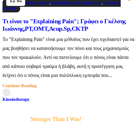
Μάι
ΘΕΡΑΠΕΥΤΙΚΉ ΆΣΚΗΣΗ
,
ΠΡΌΛΗΨΗ-ΑΠΟΚΑΤΆΣΤΑΣΗ
,
ΧΡΌΝΙΟΣ
ΠΌΝΟΣ
Τι είναι το "Explaining Pain"; Γράφει ο Γκέλσης
Ιωάννης,PT,OMT,Acup.Sp,CKTP
Το "Explaining Pain" είναι μια μέθοδος που έχει σχεδιαστεί για να
μας βοηθήσει να κατανοήσουμε τον πόνο και τους μηχανισμούς
που τον προκαλούν. Αντί να πιστεύουμε ότι ο πόνος είναι πάντα
από κάποιο σοβαρό τραύμα ή βλάβη, αυτή η προσέγγιση μας
δείχνει ότι ο πόνος είναι μια πολύπλοκη εμπειρία που...
Continue Reading
Kinesiotherapy
Motto μας:
Stronger Than I Was!
Αυτό ακριβώς είναι για μας ο
στόχος και η επιτυχία