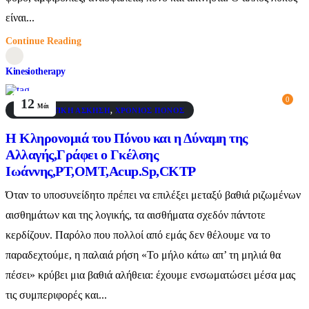
είναι...
Continue Reading
Kinesiotherapy
0
12
Μάι
ΘΕΡΑΠΕΥΤΙΚΉ ΆΣΚΗΣΗ
,
ΧΡΌΝΙΟΣ ΠΌΝΟΣ
Η Κληρονομιά του Πόνου και η Δύναμη της
Αλλαγής,Γράφει ο Γκέλσης
Ιωάννης,PT,OMT,Acup.Sp,CKTP
Όταν το υποσυνείδητο πρέπει να επιλέξει μεταξύ βαθιά ριζωμένων
αισθημάτων και της λογικής, τα αισθήματα σχεδόν πάντοτε
κερδίζουν. Παρόλο που πολλοί από εμάς δεν θέλουμε να το
παραδεχτούμε, η παλαιά ρήση «Το μήλο κάτω απ’ τη μηλιά θα
πέσει» κρύβει μια βαθιά αλήθεια: έχουμε ενσωματώσει μέσα μας
τις συμπεριφορές και...