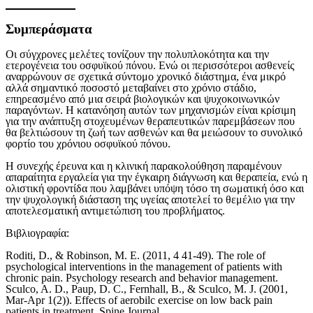
Συμπεράσματα
Οι σύγχρονες μελέτες τονίζουν την πολυπλοκότητα και την
ετερογένεια του οσφυϊκού πόνου. Ενώ οι περισσότεροι ασθενείς
αναρρώνουν σε σχετικά σύντομο χρονικό διάστημα, ένα μικρό
αλλά σημαντικό ποσοστό μεταβαίνει στο χρόνιο στάδιο,
επηρεασμένο από μια σειρά βιολογικών και ψυχοκοινωνικών
παραγόντων. Η κατανόηση αυτών των μηχανισμών είναι κρίσιμη
για την ανάπτυξη στοχευμένων θεραπευτικών παρεμβάσεων που
θα βελτιώσουν τη ζωή των ασθενών και θα μειώσουν το συνολικό
φορτίο του χρόνιου οσφυϊκού πόνου.
Η συνεχής έρευνα και η κλινική παρακολούθηση παραμένουν
απαραίτητα εργαλεία για την έγκαιρη διάγνωση και θεραπεία, ενώ η
ολιστική φροντίδα που λαμβάνει υπόψη τόσο τη σωματική όσο και
την ψυχολογική διάσταση της υγείας αποτελεί το θεμέλιο για την
αποτελεσματική αντιμετώπιση του προβλήματος.
Βιβλιογραφία:
Roditi, D., & Robinson, M. E. (2011, 4 41-49). The role of
psychological interventions in the management of patients with
chronic pain. Psychology research and behavior management.
Sculco, A. D., Paup, D. C., Fernhall, B., & Sculco, M. J. (2001,
Mar-Apr 1(2)). Effects of aerobilc exercise on low back pain
patients in treatment. Spine Journal.