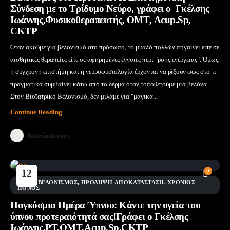
Σύνδεση με το Τρίδυμο Νεύρο, γράφει ο Γκέλσης
Ιωάννης,Φυσικοθεραπευτής, ΟΜΤ, Acup.Sp,
CKTP
Όταν ακούμε για βελονισμό στο πρόσωπο, το μυαλό πολλών πηγαίνει είτε σε
αισθητικές θεραπείες είτε σε αφηρημένες έννοιες περί "ροής ενέργειας". Όμως,
η σύγχρονη επιστήμη και η νευροφυσιολογία έρχονται να ρίξουν φως στο τι
πραγματικά συμβαίνει κάτω από το δέρμα όταν τοποθετούμε μια βελόνα.
Στον Βιοϊατρικό Βελονισμό, δεν μιλάμε για "μαγικά...
Continue Reading
Kinesiotherapy
12
0
Μάι
BLOG
,
ΒΕΛΟΝΙΣΜΌΣ
,
ΠΡΌΛΗΨΗ-ΑΠΟΚΑΤΆΣΤΑΣΗ
,
ΧΡΌΝΙΟΣ
ΠΌΝΟΣ
Παγκόσμια Ημέρα Ύπνου: Κάντε την υγεία του
ύπνου προτεραιότητά σας!Γράφει ο Γκέλσης
Ιωάννης,PT,OMT,Acup.Sp,CKTP