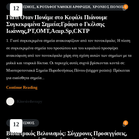
ΒΕΛΟΝΙΣΜΌΣ
12
,
ΚΡΟΤΑΦΟΓΝΑΘΙΚΉ ΆΡΘΡΩΣΗ
,
ΧΡΌΝΙΟΣ ΠΌΝΟΣ
0
Μάι
Γιατί Όταν Πονάμε στο Κεφάλι Πιάνουμε
Συγκεκριμένα Σημεία;Γράφει ο Γκέλσης
Ιωάννης,PT,OMT,Acup.Sp,CKTP
1. Γιατί συγκεκριμένα σημεία ανακουφίζουν από τον πονοκέφαλο; Η πίεση
σε συγκεκριμένα σημεία του προσώπου και του κεφαλιού προσφέρει
ανακούφιση από τον πονοκέφαλο χάρη στη σχέση αυτών των σημείων με τα
μυϊκά και νευρικά δίκτυα. Οι περιοχές αυτές συχνά βρίσκονται κοντά σε:
Μυοπεροτονιακά Σημεία Πυροδοτήσεως Πόνου (trigger points): Πρόκειται
για ευαίσθητα σημεία...
Continue Reading
Kinesiotherapy
ΒΕΛΟΝΙΣΜΌΣ
12
0
Μάι
Βιοϊατρικός Βελονισμός: Σύγχρονες Προσεγγίσεις,