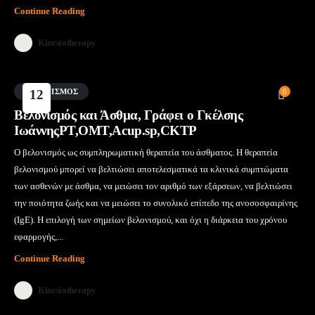
Continue Reading
Kinesiotherapy
ΒΕΛΟΝΙΣΜΌΣ
12
0
Μάι
Βελονισμός και Άσθμα, Γράφει ο Γκέλσης
ΙωάννηςPT,OMT,Acup.sp,CKTP
Ο βελονισμός ως συμπληρωματική θεραπεία του άσθματος. Η θεραπεία
βελονισμού μπορεί να βελτιώσει αποτελεσματικά τα κλινικά συμπτώματα
των ασθενών με άσθμα, να μειώσει τον αριθμό των εξάρσεων, να βελτιώσει
την ποιότητα ζωής και να μειώσει το συνολικό επίπεδο της ανοσοσφαιρίνης
(IgE). Η
επιλογή των σημείων βελονισμού, και όχι η διάρκεια του χρόνου
εφαρμογής,...
Continue Reading
Kinesiotherapy