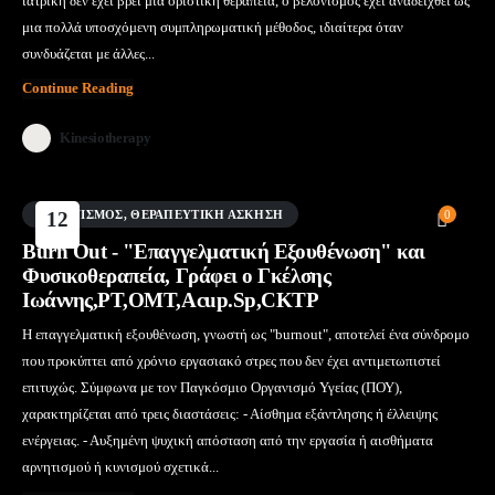
ιατρική δεν έχει βρει μια οριστική θεραπεία, ο βελονισμός έχει αναδειχθεί ως
μια πολλά υποσχόμενη συμπληρωματική μέθοδος, ιδιαίτερα όταν
συνδυάζεται με άλλες...
Continue Reading
Kinesiotherapy
ΒΕΛΟΝΙΣΜΌΣ
12
,
ΘΕΡΑΠΕΥΤΙΚΉ ΆΣΚΗΣΗ
0
Μάι
Burn Out - "Επαγγελματική Εξουθένωση" και
Φυσικοθεραπεία, Γράφει ο Γκέλσης
Ιωάννης,PT,OMT,Acup.Sp,CKTP
Η επαγγελματική εξουθένωση, γνωστή ως "burnout", αποτελεί ένα σύνδρομο
που προκύπτει από χρόνιο εργασιακό στρες που δεν έχει αντιμετωπιστεί
επιτυχώς. Σύμφωνα με τον Παγκόσμιο Οργανισμό Υγείας (ΠΟΥ),
χαρακτηρίζεται από τρεις διαστάσεις: - Αίσθημα εξάντλησης ή έλλειψης
ενέργειας. - Αυξημένη ψυχική απόσταση από την εργασία ή αισθήματα
αρνητισμού ή κυνισμού σχετικά...