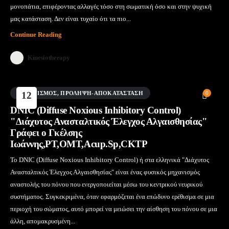
μονοπάτια, επιφέροντας αλλαγές τόσο στη σωματική όσο και στην ψυχική
μας κατάσταση. Δεν είναι τυχαίο ότι τα πιο...
Continue Reading
Kinesiotherapy
ΒΕΛΟΝΙΣΜΌΣ
12
,
ΠΡΌΛΗΨΗ-ΑΠΟΚΑΤΆΣΤΑΣΗ
0
Μάι
DNIC (Diffuse Noxious Inhibitory Control)
"Διάχυτος Ανασταλτικός Έλεγχος Αλγαισθησίας"
Γράφει ο Γκέλσης
Ιωάννης,PT,OMT,Acup.Sp,CKTP
Το DNIC (Diffuse Noxious Inhibitory Control) ή στα ελληνικά "Διάχυτος
Ανασταλτικός Έλεγχος Αλγαισθησίας" είναι ένας φυσικός μηχανισμός
αναστολής του πόνου που ενεργοποιείται μέσω του κεντρικού νευρικού
συστήματος. Συγκεκριμένα, όταν εφαρμόζεται ένα επώδυνο ερέθισμα σε μια
περιοχή του σώματος, αυτό μπορεί να μειώσει την αίσθηση του πόνου σε μια
άλλη, απομακρυσμένη...