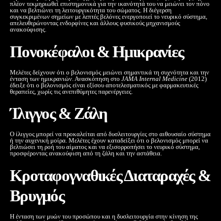
πλέον τεκμηριωθεί επιστημονικά για την ικανότητά του να μειώνει τον πόνο
και να βελτιώνει τη λειτουργικότητα του σώματος. Η διέγερση
συγκεκριμένων σημείων με λεπτές βελόνες ενεργοποιεί το νευρικό σύστημα,
απελευθερώνοντας ενδορφίνες και άλλους φυσικούς μηχανισμούς
ανακούφισης.
Πονοκέφαλοι & Ημικρανίες
Μελέτες δείχνουν ότι ο βελονισμός μειώνει σημαντικά τη συχνότητα και την
ένταση των ημικρανιών. Ανασκόπηση στο
JAMA Internal Medicine
(2012)
έδειξε ότι ο βελονισμός είναι εξίσου αποτελεσματικός με φαρμακευτικές
θεραπείες, χωρίς τις ανεπιθύμητες παρενέργειες.
Ίλιγγος & Ζάλη
Ο ίλιγγος μπορεί να προκαλείται από δυσλειτουργίες στο αιθουσαίο σύστημα
ή την αυχενική μοίρα. Μελέτες έχουν καταδείξει ότι ο βελονισμός μπορεί να
βελτιώσει τη ροή του αίματος και να εξισορροπήσει το νευρικό σύστημα,
προσφέροντας ανακούφιση από τη ζάλη και την αστάθεια.
Κροταφογναθικές Διαταραχές &
Βρυγμός
Η ένταση των μυών του προσώπου και η δυσλειτουργία στην κίνηση της