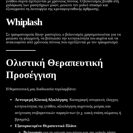
γνάθου συχνά σχετίζονται με χρόνιους πόνους. Ο βελονισμός βοηθά στη
χαλάρωση των μασητήριων μυών, μειώνει τον μυϊκό σπασμό και
εξισορροπεί τη λειτουργία της κροταφογναθικής άρθρωσης.
Whiplash
Σε τραυματισμούς δίκην μαστιγίου, ο βελονισμός χρησιμοποιείται για να
μειώσει τη φλεγμονή, να βελτιώσει την κινητικότητα του αυχένα και να
ανακουφίσει από χρόνιους πόνους που σχετίζονται με τον τραυματισμό.
Ολιστική Θεραπευτική
Προσέγγιση
Η θεραπευτική μας διαδικασία περιλαμβάνει:
Λεπτομερή Κλινική Αξιολόγηση
: Καταγραφή ιστορικού, έλεγχος
κινητικότητας της γνάθου, αξιολόγηση αυχενικής μοίρας και
ανίχνευση επιβαρυντικών παραγόντων (π.χ. κακή στάση σώματος ή
βρυγμός).
Εξατομικευμένο Θεραπευτικό Πλάνο
:
Βελονισμός
για τη μείωση του πόνου και της μυϊκής τάσης.