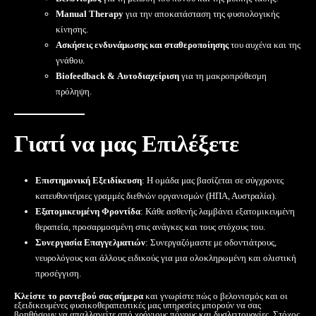
Manual Therapy
για την αποκατάσταση της φυσιολογικής
κίνησης.
Ασκήσεις ενδυνάμωσης και σταθεροποίησης
του αυχένα και της
γνάθου.
Biofeedback & Αυτοδιαχείριση
για τη μακροπρόθεσμη
πρόληψη.
Γιατί να μας Επιλέξετε
Επιστημονική Εξειδίκευση
: Η ομάδα μας βασίζεται σε σύγχρονες
κατευθυντήριες γραμμές διεθνών οργανισμών (ΗΠΑ, Αυστραλία).
Εξατομικευμένη Φροντίδα
: Κάθε ασθενής λαμβάνει εξατομικευμένη
θεραπεία, προσαρμοσμένη στις ανάγκες και τους στόχους του.
Συνεργασία Επαγγελματιών
: Συνεργαζόμαστε με οδοντιάτρους,
νευρολόγους και άλλους ειδικούς για μια ολοκληρωμένη και ολιστική
προσέγγιση.
Κλείστε το ραντεβού σας σήμερα
και γνωρίστε πώς ο βελονισμός και οι
εξειδικευμένες φυσικοθεραπευτικές μας υπηρεσίες μπορούν να σας
βοηθήσουν να απαλλαγείτε από χρόνιους πόνους και δυσλειτουργίες. Στόχος