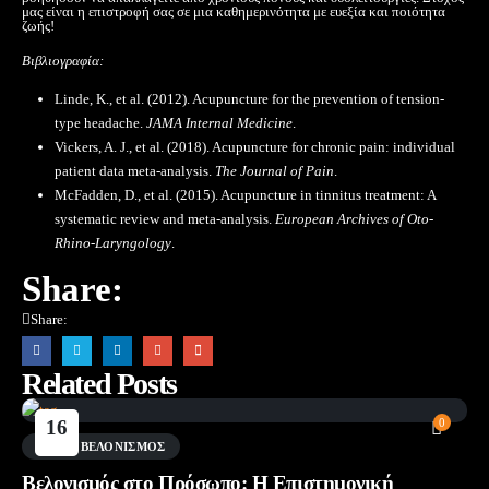
μας είναι η επιστροφή σας σε μια καθημερινότητα με ευεξία και ποιότητα
ζωής!
Βιβλιογραφία:
Linde, K., et al. (2012). Acupuncture for the prevention of tension-
type headache.
JAMA Internal Medicine
.
Vickers, A. J., et al. (2018). Acupuncture for chronic pain: individual
patient data meta-analysis.
The Journal of Pain
.
McFadden, D., et al. (2015). Acupuncture in tinnitus treatment: A
systematic review and meta-analysis.
European Archives of Oto-
Rhino-Laryngology
.
Share:
Share:
Related Posts
16
0
Φεβ
BLOG
,
ΒΕΛΟΝΙΣΜΌΣ
Βελονισμός στο Πρόσωπο: Η Επιστημονική