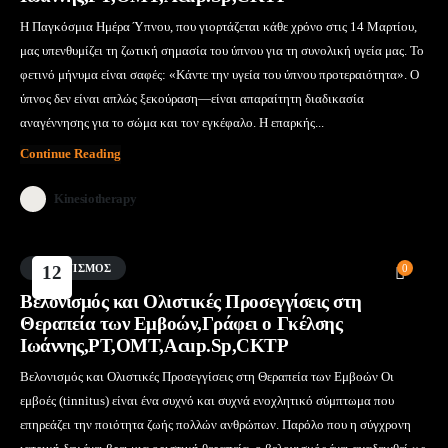
Η Παγκόσμια Ημέρα Ύπνου, που γιορτάζεται κάθε χρόνο στις 14 Μαρτίου,
μας υπενθυμίζει τη ζωτική σημασία του ύπνου για τη συνολική υγεία μας. Το
φετινό μήνυμα είναι σαφές: «Κάντε την υγεία του ύπνου προτεραιότητα». Ο
ύπνος δεν είναι απλώς ξεκούραση—είναι απαραίτητη διαδικασία
αναγέννησης για το σώμα και τον εγκέφαλο. Η επαρκής...
Continue Reading
Kinesiotherapy
ΒΕΛΟΝΙΣΜΌΣ
12
0
Μάι
Βελονισμός και Ολιστικές Προσεγγίσεις στη
Θεραπεία των Εμβοών,Γράφει ο Γκέλσης
Ιωάννης,PT,OMT,Acup.Sp,CKTP
Βελονισμός και Ολιστικές Προσεγγίσεις στη Θεραπεία των Εμβοών Οι
εμβοές (tinnitus) είναι ένα συχνό και συχνά ενοχλητικό σύμπτωμα που
επηρεάζει την ποιότητα ζωής πολλών ανθρώπων. Παρόλο που η σύγχρονη