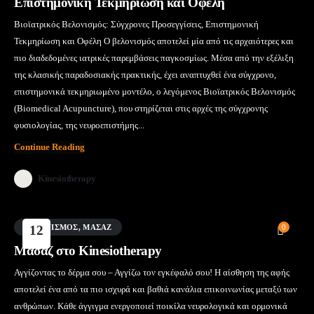
Επιστημονική Τεκμηρίωση και Οφέλη
Βιοϊατρικός Βελονισμός: Σύγχρονες Προσεγγίσεις, Επιστημονική
Τεκμηρίωση και Οφέλη Ο βελονισμός αποτελεί μία από τις αρχαιότερες και
πιο διαδεδομένες ιατρικές παρεμβάσεις παγκοσμίως. Μέσα από την εξέλιξη
της κλασικής παραδοσιακής πρακτικής, έχει αναπτυχθεί ένα σύγχρονο,
επιστημονικά τεκμηριωμένο μοντέλο, ο λεγόμενος Βιοϊατρικός Βελονισμός
(Biomedical Acupuncture), που στηρίζεται στις αρχές της σύγχρονης
φυσιολογίας, της νευροεπιστήμης...
Continue Reading
Kinesiotherapy
ΒΕΛΟΝΙΣΜΌΣ
12
,
ΜΑΣΑΖ
0
Μάι
Μασάζ στο Kinesiotherapy
Αγγίζοντας το δέρμα σου – Αγγίζω τον εγκέφαλό σου! Η αίσθηση της αφής
αποτελεί ένα από τα πιο ισχυρά και βαθιά κανάλια επικοινωνίας μεταξύ των
ανθρώπων. Κάθε άγγιγμα ενεργοποιεί ποικίλα νευρολογικά και ορμονικά