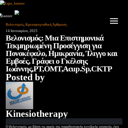
Βελονισμός
,
Κροταφογναθική Άρθρωση
14 Ιανουαρίου, 2025
Βελονισμός: Μια Επιστημονικά
Τεκμηριωμένη Προσέγγιση για
Πονοκέφαλο, Ημικρανία, Ίλιγγο και
Εμβοές, Γράφει ο Γκέλσης
Ιωάννης,PT,OMT,Acup.Sp,CKTP
Posted by
Kinesiotherapy
Ο βελονισμός, με βάση τις αρχές της παραδοσιακής κινεζικής ιατρικής, έχει