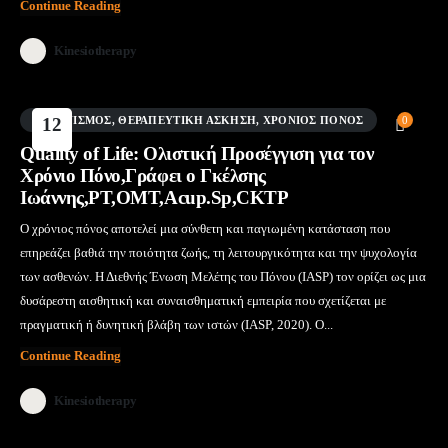
Continue Reading
Kinesiotherapy
ΒΕΛΟΝΙΣΜΌΣ
12
,
ΘΕΡΑΠΕΥΤΙΚΉ ΆΣΚΗΣΗ
,
ΧΡΌΝΙΟΣ ΠΌΝΟΣ
0
Μάι
Quality of Life: Ολιστική Προσέγγιση για τον
Χρόνιο Πόνο,Γράφει ο Γκέλσης
Ιωάννης,PT,OMT,Acup.Sp,CKTP
Ο χρόνιος πόνος αποτελεί μια σύνθετη και παγιωμένη κατάσταση που
επηρεάζει βαθιά την ποιότητα ζωής, τη λειτουργικότητα και την ψυχολογία
των ασθενών. Η Διεθνής Ένωση Μελέτης του Πόνου (IASP) τον ορίζει ως μια
δυσάρεστη αισθητική και συναισθηματική εμπειρία που σχετίζεται με
πραγματική ή δυνητική βλάβη των ιστών (IASP, 2020). Ο...
Continue Reading
Kinesiotherapy