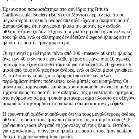
Έρευνα που παρουσιάστηκε στο συνέδριο της British
Cardiovascular Society (BCS) στο Μάντσεστερ, έδειξε ότι οι
μεγαλύτεροι σε ηλικία άνδρες αθλητές είχαν πιο άκαμπτη αορτή.
Διαπιστώθηκε ότι η αγγειακή ηλικία της αορτής των ανδρών
αθλητών ήταν σχεδόν 10 χρόνια μεγαλύτερη από τη χρονολογική
τους ηλικία, ενώ οι αθλήτριες δεν έδειξαν διαφορά ηλικίας είτε η
ηλικία της αορτής ήταν μικρότερη.
Οι ερευνητές μελέτησαν πάνω από 300 «master» αθλητές ηλικίας
άνω των 40 ετών που είχαν λάβει μέρος σε πάνω από 10 αγώνες
αντοχής και είχαν ασκηθεί τακτικά για τουλάχιστον 10 χρόνια. Οι
μισοί από τους αθλητές ήταν άνδρες, ενώ οι άλλοι μισοί γυναίκες.
Aποτελούνταν κυρίως από δρομείς αποστάσεων, αλλά
περιλάμβανε επίσης ποδηλάτες, κολυμβητές και κωπηλάτες. Οι
μαγνητικές τομογραφίες καρδιάς χρησιμοποιήθηκαν για τη μελέτη
της ακαμψίας της αορτής των αθλητών -της μεγαλύτερης αρτηρίας
στο ανθρώπινο σώμα, η οποία μεταφέρει αίμα πλούσιο σε οξυγόνο
μακριά από την καρδιά στο υπόλοιπο σώμα και τον εγκέφαλο.
Η ερευνητική ομάδα ανακάλυψε ότι για τους μεγαλύτερους άνδρες
αθλητές, η αορτή τους ήταν πιο άκαμπτη και, κατά μέσο όρο, 9,6
χρόνια πιο γερασμένη από τη χρονολογική τους ηλικία. Ωστόσο,
για τις αθλήτριες, η αγγειακή ηλικία της αορτής τους ήταν περίπου
ίδια με τη χρονολογική τους ηλικία.