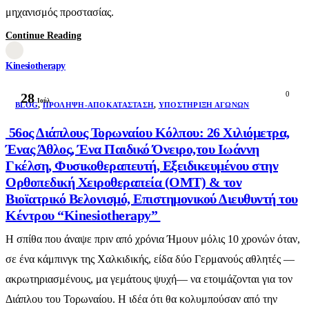
μηχανισμός προστασίας.
Continue Reading
Kinesiotherapy
0
28
Ιούλ
BLOG
,
ΠΡΌΛΗΨΗ-ΑΠΟΚΑΤΆΣΤΑΣΗ
,
ΥΠΟΣΤΉΡΙΞΗ ΑΓΏΝΩΝ
56ος Διάπλους Τορωναίου Κόλπου: 26 Χιλιόμετρα,
Ένας Άθλος, Ένα Παιδικό Όνειρο,του Ιωάννη
Γκέλση, Φυσικοθεραπευτή, Εξειδικευμένου στην
Ορθοπεδική Χειροθεραπεία (OMT) & τον
Βιοϊατρικό Βελονισμό, Επιστημονικού Διευθυντή του
Κέντρου “Kinesiotherapy”
Η σπίθα που άναψε πριν από χρόνια Ήμουν μόλις 10 χρονών όταν,
σε ένα κάμπινγκ της Χαλκιδικής, είδα δύο Γερμανούς αθλητές —
ακρωτηριασμένους, μα γεμάτους ψυχή— να ετοιμάζονται για τον
Διάπλου του Τορωναίου. Η ιδέα ότι θα κολυμπούσαν από την