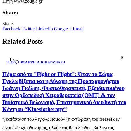
Πηγή:www.zougla.gr
Share:
Share:
Facebook
Twitter
LinkedIn
Google +
Email
Related Posts
0
1
Αυγ
BLOG
,
ΠΡΌΛΗΨΗ-ΑΠΟΚΑΤΆΣΤΑΣΗ
Πέρα από το "Fight or Flight": Όταν το Σώμα
Εγκλωβίζεται και η Δύναμη της Προσαρμογήςτου
Ιωάννη Γκέλση, Φυσικοθεραπευτή, Εξειδικευμένου
στην Ορθοπεδική Χειροθεραπεία (OMT) & τον
Βιοϊατρικό Βελονισμό, Επιστημονικού Διευθυντή του
Κέντρου “Kinesiotherapy”
η κατάσταση του «εγκλωβισμού» (η αντίδραση του freeze) δεν
είναι ένδειξη αδυναμίας, αλλά ένας θεμελιώδης, βιολογικός