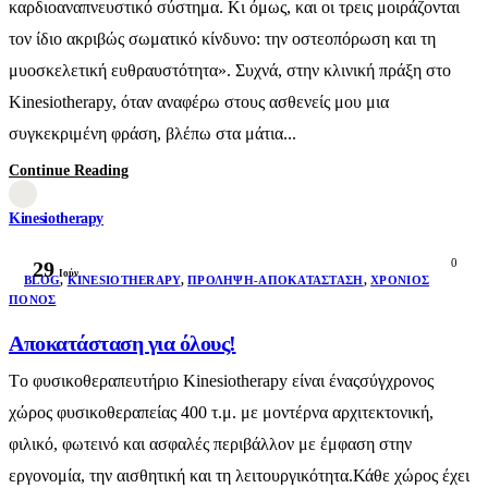
καρδιοαναπνευστικό σύστημα. Κι όμως, και οι τρεις μοιράζονται
τον ίδιο ακριβώς σωματικό κίνδυνο: την οστεοπόρωση και τη
μυοσκελετική ευθραυστότητα». Συχνά, στην κλινική πράξη στο
Kinesiotherapy, όταν αναφέρω στους ασθενείς μου μια
συγκεκριμένη φράση, βλέπω στα μάτια...
Continue Reading
Kinesiotherapy
0
29
Ιούν
BLOG
,
KINESIOTHERAPY
,
ΠΡΌΛΗΨΗ-ΑΠΟΚΑΤΆΣΤΑΣΗ
,
ΧΡΌΝΙΟΣ
ΠΌΝΟΣ
Αποκατάσταση για όλους!
Τo φυσικοθεραπευτήριο Kinesiotherapy είναι έναςσύγχρονος
χώρος φυσικοθεραπείας 400 τ.μ. με μοντέρνα αρχιτεκτονική,
φιλικό, φωτεινό και ασφαλές περιβάλλον με έμφαση στην
εργονομία, την αισθητική και τη λειτουργικότητα.Κάθε χώρος έχει