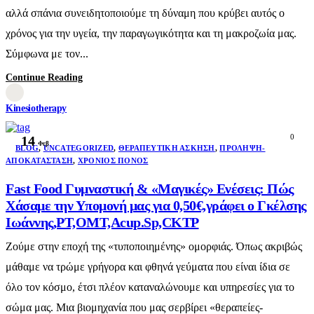
αλλά σπάνια συνειδητοποιούμε τη δύναμη που κρύβει αυτός ο
χρόνος για την υγεία, την παραγωγικότητα και τη μακροζωία μας.
Σύμφωνα με τον...
Continue Reading
Kinesiotherapy
0
14
Φεβ
BLOG
,
UNCATEGORIZED
,
ΘΕΡΑΠΕΥΤΙΚΉ ΆΣΚΗΣΗ
,
ΠΡΌΛΗΨΗ-
ΑΠΟΚΑΤΆΣΤΑΣΗ
,
ΧΡΌΝΙΟΣ ΠΌΝΟΣ
Fast Food Γυμναστική & «Μαγικές» Ενέσεις: Πώς
Χάσαμε την Υπομονή μας για 0,50€,γράφει ο Γκέλσης
Ιωάννης,PT,OMT,Acup.Sp,CKTP
Ζούμε στην εποχή της «τυποποιημένης» ομορφιάς. Όπως ακριβώς
μάθαμε να τρώμε γρήγορα και φθηνά γεύματα που είναι ίδια σε
όλο τον κόσμο, έτσι πλέον καταναλώνουμε και υπηρεσίες για το
σώμα μας. Μια βιομηχανία που μας σερβίρει «θεραπείες-