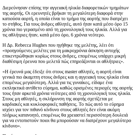
Διερεύνησαν επίσης την αγγειακή ηλικία διαφορετικών τμημάτων
της αορτής. Οι ερευνητές βρήκαν τη μεγαλύτερη διαφορά στην
κατιούσα αορτή, η οποία είναι το τμήμα της αορτής που διατρέχει
το στήθος. Για τους άνδρες αθλητές, αυτό ήταν κατά μέσο όρο 15
χρόνια πιο γερασμένο από τη χρονολογική τους ηλικία. Αλλά για
τις αθλήτριες ήταν, κατά μέσο όρο, 6 χρόνια νεότερο.
Η Δρ. Rebecca Hughes που ηγήθηκε της μελέτης, λέει ότι
«προηγούμενες μελέτες για τη μακροχρόνια άσκηση αντοχής
επικεντρώθηκαν κυρίως στους άνδρες, επομένως υπάρχει μικρή
διαθέσιμη έρευνα που μελετά πώς επηρεάζονται οι αθλήτριες».
«Η έρευνά μας έδειξε ότι στους master αθλητές, η αορτή είναι
γενικά πιο άκαμπτη στους άνδρες και η αγγειακή τους ηλικία είναι
επομένως μεγαλύτερη. Αλλά για τις γυναίκες, είδαμε ένα
εκπληκτικά αντίθετο εύρημα, καθώς ορισμένες περιοχές της αορτής
τους ήταν αρκετά χρόνια νεότερες από τη χρονολογική τους ηλικία.
Στους μη αθλητές, η σκλήρυνση της αορτής σχετίζεται με
καρδιακές και κυκλοφορικές παθήσεις. Το πώς αυτό το εύρημα
ισχύει για τον πιθανό κίνδυνο στους αθλητές δεν είναι ακόμη
πλήρως κατανοητό, επομένως θα χρειαστεί περισσότερη δουλειά
για να εντοπιστούν ποιοι θα μπορούσαν να διατρέχουν μεγαλύτερο
κίνδυνο».