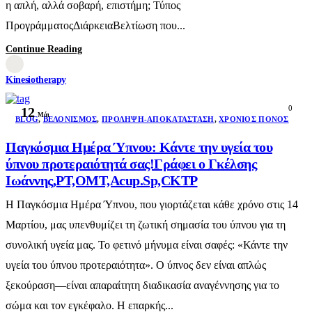
η απλή, αλλά σοβαρή, επιστήμη; Τύπος
ΠρογράμματοςΔιάρκειαΒελτίωση που...
Continue Reading
Kinesiotherapy
0
12
Μάι
BLOG
,
ΒΕΛΟΝΙΣΜΌΣ
,
ΠΡΌΛΗΨΗ-ΑΠΟΚΑΤΆΣΤΑΣΗ
,
ΧΡΌΝΙΟΣ ΠΌΝΟΣ
Παγκόσμια Ημέρα Ύπνου: Κάντε την υγεία του
ύπνου προτεραιότητά σας!Γράφει ο Γκέλσης
Ιωάννης,PT,OMT,Acup.Sp,CKTP
Η Παγκόσμια Ημέρα Ύπνου, που γιορτάζεται κάθε χρόνο στις 14
Μαρτίου, μας υπενθυμίζει τη ζωτική σημασία του ύπνου για τη
συνολική υγεία μας. Το φετινό μήνυμα είναι σαφές: «Κάντε την
υγεία του ύπνου προτεραιότητα». Ο ύπνος δεν είναι απλώς
ξεκούραση—είναι απαραίτητη διαδικασία αναγέννησης για το
σώμα και τον εγκέφαλο. Η επαρκής...