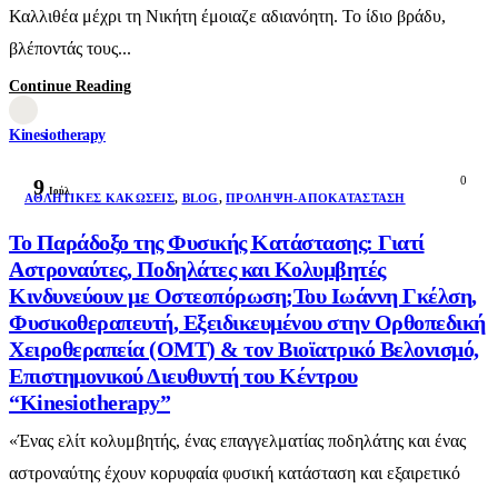
Καλλιθέα μέχρι τη Νικήτη έμοιαζε αδιανόητη. Το ίδιο βράδυ,
βλέποντάς τους...
Continue Reading
Kinesiotherapy
0
9
Ιούλ
AΘΛΗΤΙΚΈΣ ΚΑΚΏΣΕΙΣ
,
BLOG
,
ΠΡΌΛΗΨΗ-ΑΠΟΚΑΤΆΣΤΑΣΗ
Το Παράδοξο της Φυσικής Κατάστασης: Γιατί
Αστροναύτες, Ποδηλάτες και Κολυμβητές
Κινδυνεύουν με Οστεοπόρωση;Του Ιωάννη Γκέλση,
Φυσικοθεραπευτή, Εξειδικευμένου στην Ορθοπεδική
Χειροθεραπεία (OMT) & τον Βιοϊατρικό Βελονισμό,
Επιστημονικού Διευθυντή του Κέντρου
“Kinesiotherapy”
«Ένας ελίτ κολυμβητής, ένας επαγγελματίας ποδηλάτης και ένας
αστροναύτης έχουν κορυφαία φυσική κατάσταση και εξαιρετικό