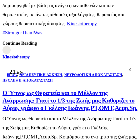
δημιουργηθεί με βάση τις ανάγκεςτων ασθενών και των
θεραπευτών, με άνετες αίθουσες αξιολόγησης, θεραπείας και
χώρους θεραπευτικής άσκησης.
Kinesiotherapy
#StrongerThanIWas
Continue Reading
Kinesiotherapy
0
21
Ιούν
BLOG
,
ΘΕΡΑΠΕΥΤΙΚΉ ΆΣΚΗΣΗ
,
ΝΕΥΡΟΛΟΓΙΚΉ ΑΠΟΚΑΤΆΣΤΑΣΗ
,
ΠΡΌΛΗΨΗ-ΑΠΟΚΑΤΆΣΤΑΣΗ
Ο Ύπνος ως Θεραπεία και το Μέλλον της
Ανάρρωσης: Γιατί το 1/3 της Ζωής μας Καθορίζει το
Αύριο, γράφεο ο Γκέλσης Ιωάννης,PT,OMT,Acup.Sp.
Ο Ύπνος ως Θεραπεία και το Μέλλον της Ανάρρωσης: Γιατί το 1/3
της Ζωής μας Καθορίζει το Αύριο, γράφει ο Γκέλσης
Ιωάννης,PT,OMT,Acup.Sp. Κοιμόμαστε το ένα τρίτο της ζωής μας,