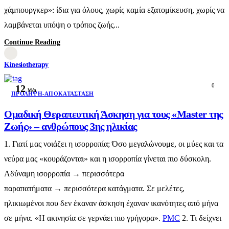
χάμπουργκερ»: ίδια για όλους, χωρίς καμία εξατομίκευση, χωρίς να
λαμβάνεται υπόψη ο τρόπος ζωής...
Continue Reading
Kinesiotherapy
0
12
Μάι
ΠΡΌΛΗΨΗ-ΑΠΟΚΑΤΆΣΤΑΣΗ
Ομαδική Θεραπευτική Άσκηση για τους «Master της
Ζωής» – ανθρώπους 3ης ηλικίας
1. Γιατί μας νοιάζει η ισορροπία; Όσο μεγαλώνουμε, οι μύες και τα
νεύρα μας «κουράζονται» και η ισορροπία γίνεται πιο δύσκολη.
Αδύναμη ισορροπία → περισσότερα
παραπατήματα → περισσότερα κατάγματα. Σε μελέτες,
ηλικιωμένοι που δεν έκαναν άσκηση έχαναν ικανότητες από μήνα
σε μήνα. «Η ακινησία σε γερνάει πιο γρήγορα».
PMC
2. Τι δείχνει