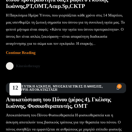
Ιωάννης,PT,OMT,Acup.Sp,CKTP
Η Παγκόσμια Ημέρα Ύπνου, που γιορτάζεται κάθε χρόνο στις 14 Μαρτίου,
μας υπενθυμίζει τη ζωτική σημασία του ύπνου για τη συνολική υγεία μας. Το
φετινό μήνυμα είναι σαφές: «Κάντε την υγεία του ύπνου προτεραιότητα». Ο
ύπνος δεν είναι απλώς ξεκούραση—είναι απαραίτητη διαδικασία
αναγέννησης για το σώμα και τον εγκέφαλο. Η επαρκής...
Continue Reading
Kinesiotherapy
ΘΕΡΑΠΕΥΤΙΚΉ ΆΣΚΗΣΗ
12
,
ΜΥΟΣΚΕΛΕΤΙΚΈΣ ΠΑΘΉΣΕΙΣ
,
0
ΠΡΌΛΗΨΗ-ΑΠΟΚΑΤΆΣΤΑΣΗ
Μάι
Αποκατάσταση του Πόνου (μέρος 4), Γκέλσης
Ιωάννης, Φυσικοθεραπευτής, ΟΜΤ
Αποκατάσταση του Πόνου Φυσικοθεραπεία Η φυσικοθεραπεία και η
άσκηση αποτελούν τους βασικούς τρόπους για την θεραπεία του πόνου. Ο
πόνος συνηθίζει να εμφανίζεται σε ανθρώπους με χαμηλό επίπεδο φυσικής