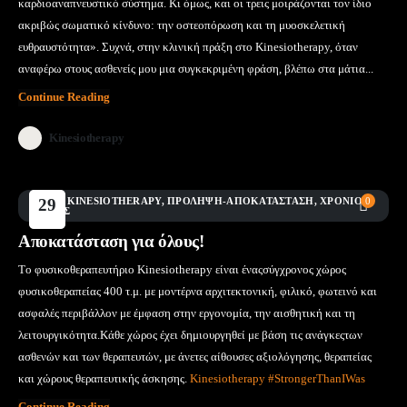
καρδιοαναπνευστικό σύστημα. Κι όμως, και οι τρεις μοιράζονται τον ίδιο
ακριβώς σωματικό κίνδυνο: την οστεοπόρωση και τη μυοσκελετική
ευθραυστότητα». Συχνά, στην κλινική πράξη στο Kinesiotherapy, όταν
αναφέρω στους ασθενείς μου μια συγκεκριμένη φράση, βλέπω στα μάτια...
Continue Reading
Kinesiotherapy
BLOG
29
,
KINESIOTHERAPY
,
ΠΡΌΛΗΨΗ-ΑΠΟΚΑΤΆΣΤΑΣΗ
,
ΧΡΌΝΙΟΣ
0
ΠΌΝΟΣ
Ιούν
Αποκατάσταση για όλους!
Τo φυσικοθεραπευτήριο Kinesiotherapy είναι έναςσύγχρονος χώρος
φυσικοθεραπείας 400 τ.μ. με μοντέρνα αρχιτεκτονική, φιλικό, φωτεινό και
ασφαλές περιβάλλον με έμφαση στην εργονομία, την αισθητική και τη
λειτουργικότητα.Κάθε χώρος έχει δημιουργηθεί με βάση τις ανάγκεςτων
ασθενών και των θεραπευτών, με άνετες αίθουσες αξιολόγησης, θεραπείας
και χώρους θεραπευτικής άσκησης.
Kinesiotherapy #StrongerThanIWas
Continue Reading