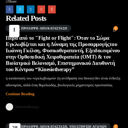
Share:
Related Posts
BLOG
1
,
ΠΡΌΛΗΨΗ-ΑΠΟΚΑΤΆΣΤΑΣΗ
0
Αυγ
Πέρα από το "Fight or Flight": Όταν το Σώμα
Εγκλωβίζεται και η Δύναμη της Προσαρμογήςτου
Ιωάννη Γκέλση, Φυσικοθεραπευτή, Εξειδικευμένου
στην Ορθοπεδική Χειροθεραπεία (OMT) & τον
Βιοϊατρικό Βελονισμό, Επιστημονικού Διευθυντή
του Κέντρου “Kinesiotherapy”
η κατάσταση του «εγκλωβισμού» (η αντίδραση του freeze) δεν είναι ένδειξη
αδυναμίας, αλλά ένας θεμελιώδης, βιολογικός μηχανισμός προστασίας.
Continue Reading
Kinesiotherapy
BLOG
28
,
ΠΡΌΛΗΨΗ-ΑΠΟΚΑΤΆΣΤΑΣΗ
,
ΥΠΟΣΤΉΡΙΞΗ ΑΓΏΝΩΝ
0