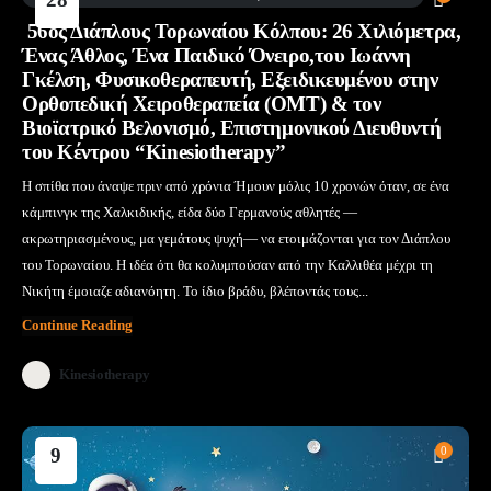
Ιούλ
56ος Διάπλους Τορωναίου Κόλπου: 26 Χιλιόμετρα,
Ένας Άθλος, Ένα Παιδικό Όνειρο,του Ιωάννη
Γκέλση, Φυσικοθεραπευτή, Εξειδικευμένου στην
Ορθοπεδική Χειροθεραπεία (OMT) & τον
Βιοϊατρικό Βελονισμό, Επιστημονικού Διευθυντή
του Κέντρου “Kinesiotherapy”
Η σπίθα που άναψε πριν από χρόνια Ήμουν μόλις 10 χρονών όταν, σε ένα
κάμπινγκ της Χαλκιδικής, είδα δύο Γερμανούς αθλητές —
ακρωτηριασμένους, μα γεμάτους ψυχή— να ετοιμάζονται για τον Διάπλου
του Τορωναίου. Η ιδέα ότι θα κολυμπούσαν από την Καλλιθέα μέχρι τη
Νικήτη έμοιαζε αδιανόητη. Το ίδιο βράδυ, βλέποντάς τους...
Continue Reading
Kinesiotherapy
9
0
Ιούλ