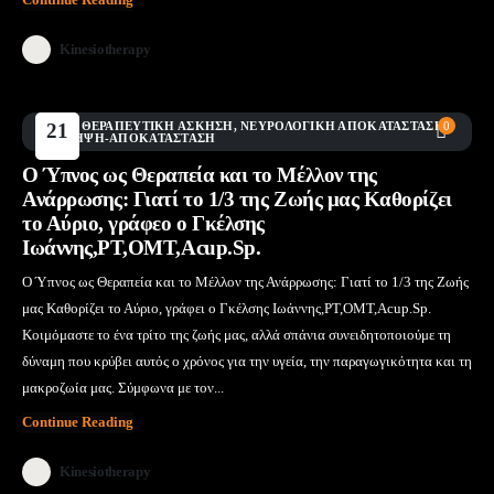
Kinesiotherapy
BLOG
21
,
ΘΕΡΑΠΕΥΤΙΚΉ ΆΣΚΗΣΗ
,
ΝΕΥΡΟΛΟΓΙΚΉ ΑΠΟΚΑΤΆΣΤΑΣΗ
0
,
ΠΡΌΛΗΨΗ-ΑΠΟΚΑΤΆΣΤΑΣΗ
Ιούν
Ο Ύπνος ως Θεραπεία και το Μέλλον της
Ανάρρωσης: Γιατί το 1/3 της Ζωής μας Καθορίζει
το Αύριο, γράφεο ο Γκέλσης
Ιωάννης,PT,OMT,Acup.Sp.
Ο Ύπνος ως Θεραπεία και το Μέλλον της Ανάρρωσης: Γιατί το 1/3 της Ζωής
μας Καθορίζει το Αύριο, γράφει ο Γκέλσης Ιωάννης,PT,OMT,Acup.Sp.
Κοιμόμαστε το ένα τρίτο της ζωής μας, αλλά σπάνια συνειδητοποιούμε τη
δύναμη που κρύβει αυτός ο χρόνος για την υγεία, την παραγωγικότητα και τη
μακροζωία μας. Σύμφωνα με τον...
Continue Reading
Kinesiotherapy