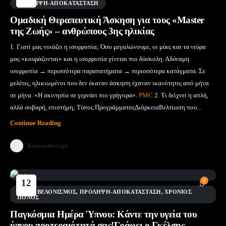
Μάι
ΠΡΌΛΗΨΗ-ΑΠΟΚΑΤΆΣΤΑΣΗ
Ομαδική Θεραπευτική Άσκηση για τους «Master
της Ζωής» – ανθρώπους 3ης ηλικίας
1. Γιατί μας νοιάζει η ισορροπία; Όσο μεγαλώνουμε, οι μύες και τα νεύρα
μας «κουράζονται» και η ισορροπία γίνεται πιο δύσκολη. Αδύναμη
ισορροπία → περισσότερα παραπατήματα → περισσότερα κατάγματα. Σε
μελέτες, ηλικιωμένοι που δεν έκαναν άσκηση έχαναν ικανότητες από μήνα
σε μήνα. «Η ακινησία σε γερνάει πιο γρήγορα».
PMC
2. Τι δείχνει η απλή,
αλλά σοβαρή, επιστήμη; Τύπος ΠρογράμματοςΔιάρκειαΒελτίωση που...
Continue Reading
Kinesiotherapy
12
0
Μάι
BLOG
,
ΒΕΛΟΝΙΣΜΌΣ
,
ΠΡΌΛΗΨΗ-ΑΠΟΚΑΤΆΣΤΑΣΗ
,
ΧΡΌΝΙΟΣ
ΠΌΝΟΣ
Παγκόσμια Ημέρα Ύπνου: Κάντε την υγεία του
ύπνου προτεραιότητά σας!Γράφει ο Γκέλσης