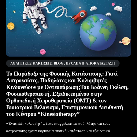
AΘΛΗΤΙΚΈΣ ΚΑΚΏΣΕΙΣ
,
BLOG
,
ΠΡΌΛΗΨΗ-ΑΠΟΚΑΤΆΣΤΑΣΗ
Το Παράδοξο της Φυσικής Κατάστασης: Γιατί
Αστροναύτες, Ποδηλάτες και Κολυμβητές
Κινδυνεύουν με Οστεοπόρωση;Του Ιωάννη Γκέλση,
Φυσικοθεραπευτή, Εξειδικευμένου στην
Ορθοπεδική Χειροθεραπεία (OMT) & τον
Βιοϊατρικό Βελονισμό, Επιστημονικού Διευθυντή
του Κέντρου “Kinesiotherapy”
«Ένας ελίτ κολυμβητής, ένας επαγγελματίας ποδηλάτης και ένας
αστροναύτης έχουν κορυφαία φυσική κατάσταση και εξαιρετικό