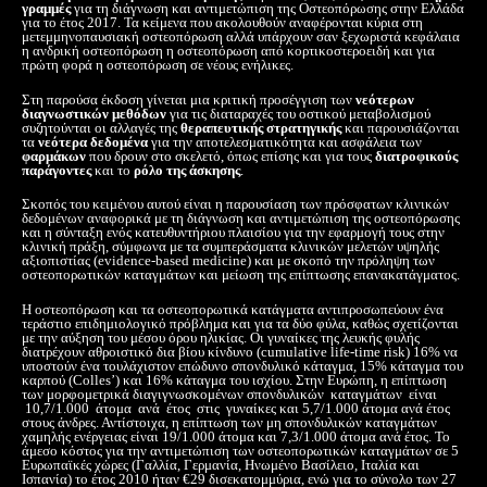
γραμμές
για τη διάγνωση και αντιμετώπιση της Οστεοπόρωσης στην Ελλάδα
για το έτος 2017. Τα κείμενα που ακολουθούν αναφέρονται κύρια στη
μετεμμηνοπαυσιακή οστεοπόρωση αλλά υπάρχουν σαν ξεχωριστά κεφάλαια
η ανδρική οστεοπόρωση η οστεοπόρωση από κορτικοστεροειδή και για
πρώτη φορά η οστεοπόρωση σε νέους ενήλικες.
Στη παρούσα έκδοση γίνεται μια κριτική προσέγγιση των
νεότερων
διαγνωστικών μεθόδων
για τις διαταραχές του οστικού μεταβολισμού
συζητούνται οι αλλαγές της
θεραπευτικής στρατηγικής
και παρουσιάζονται
τα
νεότερα δεδομένα
για την αποτελεσματικότητα και ασφάλεια των
φαρμάκων
που δρουν στο σκελετό, όπως επίσης και για τους
διατροφικούς
παράγοντες
και το
ρόλο της άσκησης
.
Σκοπός του κειμένου αυτού είναι η παρουσίαση των πρόσφατων κλινικών
δεδομένων αναφορικά με τη διάγνωση και αντιμετώπιση της οστεοπόρωσης
και η σύνταξη ενός κατευθυντήριου πλαισίου για την εφαρμογή τους στην
κλινική πράξη, σύμφωνα με τα συμπεράσματα κλινικών μελετών υψηλής
αξιοπιστίας (evidence-based medicine) και με σκοπό την πρόληψη των
οστεοπορωτικών καταγμάτων και μείωση της επίπτωσης επανακατάγματος.
Η οστεοπόρωση και τα οστεοπορωτικά κατάγματα αντιπροσωπεύουν ένα
τεράστιο επιδημιολογικό πρόβλημα και για τα δύο φύλα, καθώς σχετίζονται
με την αύξηση του μέσου όρου ηλικίας. Οι γυναίκες της λευκής φυλής
διατρέχουν αθροιστικό δια βίου κίνδυνο (cumulative life-time risk) 16% να
υποστούν ένα τουλάχιστον επώδυνο σπονδυλικό κάταγμα, 15% κάταγμα του
καρπού (Colles’) και 16% κάταγμα του ισχίου. Στην Ευρώπη, η επίπτωση
των μορφομετρικά διαγιγνωσκομένων σπονδυλικών καταγμάτων είναι
10,7/1.000 άτομα ανά έτος στις γυναίκες και 5,7/1.000 άτομα ανά έτος
στους άνδρες. Αντίστοιχα, η επίπτωση των μη σπονδυλικών καταγμάτων
χαμηλής ενέργειας είναι 19/1.000 άτομα και 7,3/1.000 άτομα ανά έτος. Το
άμεσο κόστος για την αντιμετώπιση των οστεοπορωτικών καταγμάτων σε 5
Ευρωπαϊκές χώρες (Γαλλία, Γερμανία, Ηνωμένο Βασίλειο, Ιταλία και
Ισπανία) το έτος 2010 ήταν €29 δισεκατομμύρια, ενώ για το σύνολο των 27