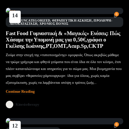
14
0
Φεβ
BLOG
,
UNCATEGORIZED
,
ΘΕΡΑΠΕΥΤΙΚΉ ΆΣΚΗΣΗ
,
ΠΡΌΛΗΨΗ-
ΑΠΟΚΑΤΆΣΤΑΣΗ
,
ΧΡΌΝΙΟΣ ΠΌΝΟΣ
Fast Food Γυμναστική & «Μαγικές» Ενέσεις: Πώς
Χάσαμε την Υπομονή μας για 0,50€,γράφει ο
Γκέλσης Ιωάννης,PT,OMT,Acup.Sp,CKTP
Ζούμε στην εποχή της «τυποποιημένης» ομορφιάς. Όπως ακριβώς μάθαμε
να τρώμε γρήγορα και φθηνά γεύματα που είναι ίδια σε όλο τον κόσμο, έτσι
πλέον καταναλώνουμε και υπηρεσίες για το σώμα μας. Μια βιομηχανία που
μας σερβίρει «θεραπείες-χάμπουργκερ»: ίδια για όλους, χωρίς καμία
εξατομίκευση, χωρίς να λαμβάνεται υπόψη ο τρόπος ζωής...
Continue Reading
Kinesiotherapy
12
0