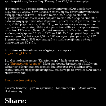
κρατών-μελών της Ευρωπαϊκής Ένωσης ήταν €38,7 δισεκατομμύρια.
Η επίπτωση των οστεοπορωτικών καταγμάτων ποικίλλει μεταξύ των
Ευρωπαϊκών χωρών. Στην Ελλάδα, η επίπτωση των καταγμάτων του ισχίου
αυξήθηκε περίπου κατά 100% από το έτος 1977 μέχρι το έτος 2007.
Συγκεκριμένα διαπιστώθηκε αύξηση από το έτος 1977 μέχρι το έτος 2002,
αλλά παρατηρήθηκε ήπια αλλά σημαντική μείωση της συχνότητας από το
έτος 2002 μέχρι το έτος 2007. Ο σχετικός κίνδυνος για κάταγμα του
ισχίου σε άτομα ηλικίας 60-69 ετών για το έτος 2007 ελαττώθηκε σε σχέση
με το έτος 1977 από 0,92 σε 0,85, ενώ στα άτομα 70-79 ετών ο σχετικός
κίνδυνος αυξήθηκε από 1,53 το 1977 σε 1,61. Σε άτομα μεγαλύτερα των 80
ετών ο σχετικός κίνδυνος αυξήθηκε 2,81 φορές σε σχέση με το έτος 1977.
Σημειώνεται ότι το 50% των καταγμάτων ισχίου συνέβησαν σε άτομα
μεγαλύτερα των 80 ετών.
Κατεβάστε τις Κατευθυντήριες οδηγίες και ενημερωθείτε
21_secured_COVER
Στο Φυσικοθεραπευτήριο “Kinesiotherapy” διαθέτουμε τον τομέα
της
“Θεραπευτικής Άσκησης”.
Μετά απο φυσικοθεραπευτική αξιολόγηση,
ειδικά τεστ δύναμης και ισορροπίας, δημιουργούμε ένα εξειδικευμένο/
εξατομικευμένο πρόγραμμα ασκήσεων, σύμφωνα με τις ανάγκες αλλά και τις
δυνατότητες σας.
Επικοινωνήστε μαζί μας!
Γκέλσης Ιωάννης – φυσικοθεραπευτής – Kinesiotherapy – Ωραιόκαστρο –
Θεσσαλονίκη
Share: