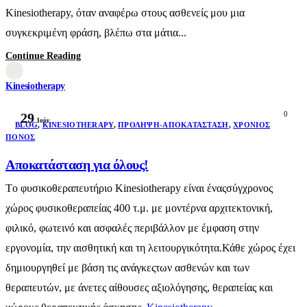
Kinesiotherapy, όταν αναφέρω στους ασθενείς μου μια
συγκεκριμένη φράση, βλέπω στα μάτια...
Continue Reading
Kinesiotherapy
0
29
Ιούν
BLOG
,
KINESIOTHERAPY
,
ΠΡΌΛΗΨΗ-ΑΠΟΚΑΤΆΣΤΑΣΗ
,
ΧΡΌΝΙΟΣ
ΠΌΝΟΣ
Αποκατάσταση για όλους!
Τo φυσικοθεραπευτήριο Kinesiotherapy είναι έναςσύγχρονος
χώρος φυσικοθεραπείας 400 τ.μ. με μοντέρνα αρχιτεκτονική,
φιλικό, φωτεινό και ασφαλές περιβάλλον με έμφαση στην
εργονομία, την αισθητική και τη λειτουργικότητα.Κάθε χώρος έχει
δημιουργηθεί με βάση τις ανάγκεςτων ασθενών και των
θεραπευτών, με άνετες αίθουσες αξιολόγησης, θεραπείας και