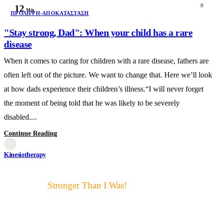
0
12
Μάι
ΠΡΌΛΗΨΗ-ΑΠΟΚΑΤΆΣΤΑΣΗ
"Stay strong, Dad": When your child has a rare
disease
When it comes to caring for children with a rare disease, fathers are
often left out of the picture. We want to change that. Here we’ll look
at how dads experience their children’s illness.“I will never forget
the moment of being told that he was likely to be severely
disabled....
Continue Reading
Kinesiotherapy
Motto μας:
Stronger Than I Was!
Αυτό ακριβώς είναι για μας ο
στόχος και η επιτυχία