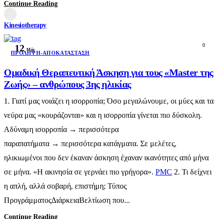
Continue Reading
Kinesiotherapy
0
12
Μάι
ΠΡΌΛΗΨΗ-ΑΠΟΚΑΤΆΣΤΑΣΗ
Ομαδική Θεραπευτική Άσκηση για τους «Master της
Ζωής» – ανθρώπους 3ης ηλικίας
1. Γιατί μας νοιάζει η ισορροπία; Όσο μεγαλώνουμε, οι μύες και τα
νεύρα μας «κουράζονται» και η ισορροπία γίνεται πιο δύσκολη.
Αδύναμη ισορροπία → περισσότερα
παραπατήματα → περισσότερα κατάγματα. Σε μελέτες,
ηλικιωμένοι που δεν έκαναν άσκηση έχαναν ικανότητες από μήνα
σε μήνα. «Η ακινησία σε γερνάει πιο γρήγορα».
PMC
2. Τι δείχνει
η απλή, αλλά σοβαρή, επιστήμη; Τύπος
ΠρογράμματοςΔιάρκειαΒελτίωση που...
Continue Reading