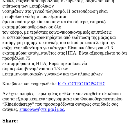
Καθώς αυξάνεται το προσδόκιμο επιβίωσης, αυξάνεται και η
επίπτωση των μεταβολικών
νοσημάτων στο γενικό πληθυσμό. Η οστεοπόρωση είναι
μεταβολικό νόσημα που εξαρτάται
άμεσα από την ηλικία και φαίνεται ότι σήμερα, επηρεάζει
εκατομμύρια ανθρώπων σε όλο
τον κόσμο, με τεράστιες κοινωνικοοικονομικές επιπτώσεις.
Η οστεοπόρωση χαρακτηρίζεται από ελάττωση της μάζας και
κατάργηση της αρχιτεκτονικής του οστού με αποτέλεσμα την
αυξημένη πιθανότητα για κάταγμα. Είναι υπεύθυνη για >1,3
εκατομμύρια κατάγματα/έτος στις ΗΠΑ. Είναι αξιοσημείωτο το ότι
προσβάλλει 75
εκατομμύρια στις ΗΠΑ, Ευρώπη και Ιαπωνία
συμπεριλαμβανομένου του 1/3 των
μετεμμηνοπαυσιακών γυναικών και των ηλικιωμένων.
Κατεβάστε και ενημερωθείτε
Κ.Ο. ΟΣΤΕΟΠΟΡΩΣΗΣ
Αν έχετε απορίες – ερωτήσεις ή θέλετε να ενταχθείτε σε κάποιο
απο τα εξατομικευμένα προγράμματα του Φυσικοθεραπευτηρίου
“Kinesiotherapy” που προσαρμόζονται συνεχώς στις δικές σας
ανάγκες,
επικοινωνήστε μαζί μας.
Share: