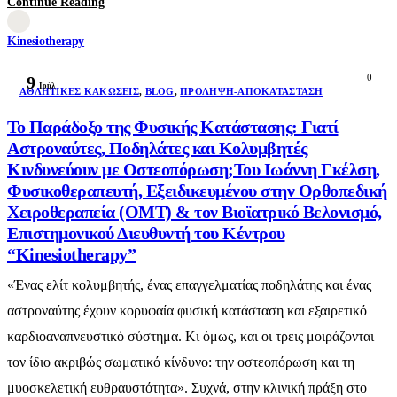
Continue Reading
Kinesiotherapy
0
9
Ιούλ
AΘΛΗΤΙΚΈΣ ΚΑΚΏΣΕΙΣ
,
BLOG
,
ΠΡΌΛΗΨΗ-ΑΠΟΚΑΤΆΣΤΑΣΗ
Το Παράδοξο της Φυσικής Κατάστασης: Γιατί
Αστροναύτες, Ποδηλάτες και Κολυμβητές
Κινδυνεύουν με Οστεοπόρωση;Του Ιωάννη Γκέλση,
Φυσικοθεραπευτή, Εξειδικευμένου στην Ορθοπεδική
Χειροθεραπεία (OMT) & τον Βιοϊατρικό Βελονισμό,
Επιστημονικού Διευθυντή του Κέντρου
“Kinesiotherapy”
«Ένας ελίτ κολυμβητής, ένας επαγγελματίας ποδηλάτης και ένας
αστροναύτης έχουν κορυφαία φυσική κατάσταση και εξαιρετικό
καρδιοαναπνευστικό σύστημα. Κι όμως, και οι τρεις μοιράζονται
τον ίδιο ακριβώς σωματικό κίνδυνο: την οστεοπόρωση και τη
μυοσκελετική ευθραυστότητα». Συχνά, στην κλινική πράξη στο