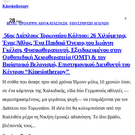
Kinesiotherapy
0
28
Ιούλ
BLOG
,
ΠΡΌΛΗΨΗ-ΑΠΟΚΑΤΆΣΤΑΣΗ
,
ΥΠΟΣΤΉΡΙΞΗ ΑΓΏΝΩΝ
56ος Διάπλους Τορωναίου Κόλπου: 26 Χιλιόμετρα,
Ένας Άθλος, Ένα Παιδικό Όνειρο,του Ιωάννη
Γκέλση, Φυσικοθεραπευτή, Εξειδικευμένου στην
Ορθοπεδική Χειροθεραπεία (OMT) & τον
Βιοϊατρικό Βελονισμό, Επιστημονικού Διευθυντή του
Κέντρου “Kinesiotherapy”
Η σπίθα που άναψε πριν από χρόνια Ήμουν μόλις 10 χρονών όταν,
σε ένα κάμπινγκ της Χαλκιδικής, είδα δύο Γερμανούς αθλητές —
ακρωτηριασμένους, μα γεμάτους ψυχή— να ετοιμάζονται για τον
Διάπλου του Τορωναίου. Η ιδέα ότι θα κολυμπούσαν από την
Καλλιθέα μέχρι τη Νικήτη έμοιαζε αδιανόητη. Το ίδιο βράδυ,
βλέποντάς τους...