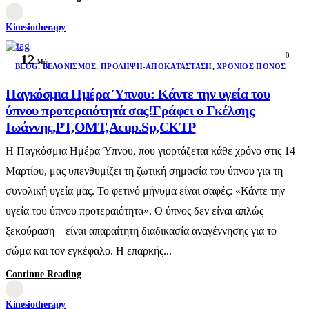
Kinesiotherapy
0
12
Μάι
BLOG
,
ΒΕΛΟΝΙΣΜΌΣ
,
ΠΡΌΛΗΨΗ-ΑΠΟΚΑΤΆΣΤΑΣΗ
,
ΧΡΌΝΙΟΣ ΠΌΝΟΣ
Παγκόσμια Ημέρα Ύπνου: Κάντε την υγεία του
ύπνου προτεραιότητά σας!Γράφει ο Γκέλσης
Ιωάννης,PT,OMT,Acup.Sp,CKTP
Η Παγκόσμια Ημέρα Ύπνου, που γιορτάζεται κάθε χρόνο στις 14
Μαρτίου, μας υπενθυμίζει τη ζωτική σημασία του ύπνου για τη
συνολική υγεία μας. Το φετινό μήνυμα είναι σαφές: «Κάντε την
υγεία του ύπνου προτεραιότητα». Ο ύπνος δεν είναι απλώς
ξεκούραση—είναι απαραίτητη διαδικασία αναγέννησης για το
σώμα και τον εγκέφαλο. Η επαρκής...
Continue Reading
Kinesiotherapy