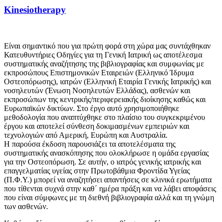
Kinesiotherapy
Είναι σημαντικό που για πρώτη φορά στη χώρα μας συντάχθηκαν
Κατευθυντήριες Οδηγίες για τη Γενική Ιατρική ως αποτέλεσμα
συστηματικής αναζήτησης της βιβλιογραφίας και συμφωνίας με
εκπροσώπους Επιστημονικών Εταιρειών (Ελληνικό Ίδρυμα
Οστεοπόρωσης), ιατρών (Ελληνική Εταιρία Γενικής Ιατρικής) και
νοσηλευτών (Ένωση Νοσηλευτών Ελλάδας), ασθενών και
εκπροσώπων της κεντρικής/περιφερειακής διοίκησης καθώς και
Ευρωπαϊκών δικτύων. Στο έργο αυτό χρησιμοποιήθηκε
μεθοδολογία που αναπτύχθηκε στο πλαίσιο του συγκεκριμένου
έργου και αποτελεί σύνθεση δοκιμασμένων εμπειριών και
τεχνολογιών από Αμερική, Ευρώπη και Αυστραλία.
Η παρούσα έκδοση παρουσιάζει τα αποτελέσματα της
συστηματικής ανασκόπησης που ολοκλήρωσε η ομάδα εργασίας
για την Οστεοπόρωση. Σε αυτήν, ο ιατρός γενικής ιατρικής και
επαγγελματίας υγείας στην Πρωτοβάθμια Φροντίδα Υγείας
(Π.Φ.Υ.) μπορεί να αναζητήσει απαντήσεις σε κλινικά ερωτήματα
που τίθενται συχνά στην καθ΄ ημέρα πράξη και να λάβει αποφάσεις
που είναι σύμφωνες με τη διεθνή βιβλιογραφία αλλά και τη γνώμη
των ασθενών.