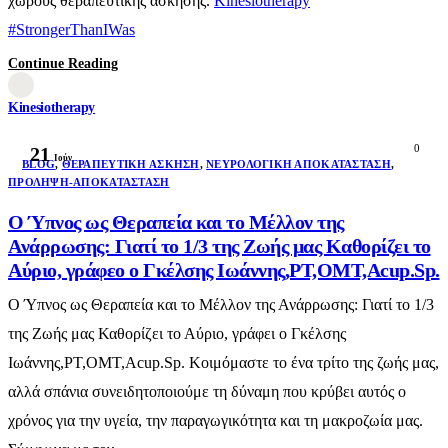
χώρους θεραπευτικής άσκησης.
Kinesiotherapy
#StrongerThanIWas
Continue Reading
Kinesiotherapy
0
21
Ιούν
BLOG
,
ΘΕΡΑΠΕΥΤΙΚΉ ΆΣΚΗΣΗ
,
ΝΕΥΡΟΛΟΓΙΚΉ ΑΠΟΚΑΤΆΣΤΑΣΗ
,
ΠΡΌΛΗΨΗ-ΑΠΟΚΑΤΆΣΤΑΣΗ
Ο Ύπνος ως Θεραπεία και το Μέλλον της
Ανάρρωσης: Γιατί το 1/3 της Ζωής μας Καθορίζει το
Αύριο, γράφεο ο Γκέλσης Ιωάννης,PT,OMT,Acup.Sp.
Ο Ύπνος ως Θεραπεία και το Μέλλον της Ανάρρωσης: Γιατί το 1/3
της Ζωής μας Καθορίζει το Αύριο, γράφει ο Γκέλσης
Ιωάννης,PT,OMT,Acup.Sp. Κοιμόμαστε το ένα τρίτο της ζωής μας,
αλλά σπάνια συνειδητοποιούμε τη δύναμη που κρύβει αυτός ο
χρόνος για την υγεία, την παραγωγικότητα και τη μακροζωία μας.