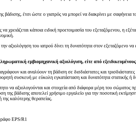
ς βάδισης, έτσι ώστε ο γιατρός να μπορεί να διακρίνει με σαφήνεια τ
ς να χρειάζεται κάποια ειδική προετοιμασία του εξεταζόμενου, η εξέ
νομική.
την αξιολόγηση του ιατρού δίνει τη δυνατότητα στον εξεταζόμενο να
πληρωματική εμβιομηχανική αξιολόγιση, είτε από εξειδικευμένου
ταγράφουν και αναλύουν τη βάδιση σε δισδιάστατες και τρισδιάστατες
φορητή συσκευή με εύκολη εγκατάσταση και δυνατότητα στατικής ή δ
ίτητο να αξιολογούνται και στοιχεία από διάφορα μέρη του σώματος 
υση της βάδισης αποτελεί χρήσιμο εργαλείο για την ποσοτική εκτίμησ
ή της καλύτερης θεραπείας.
ογράφο EPS/R1