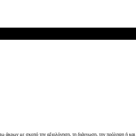
ω άκρων με σκοπό την αξιολόγηση, τη διάγνωση, την πρόληψη ή και 