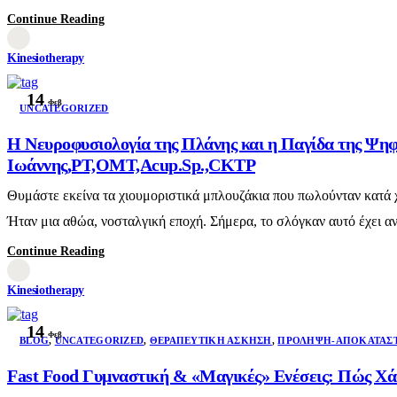
Continue Reading
Kinesiotherapy
14
Φεβ
UNCATEGORIZED
Η Νευροφυσιολογία της Πλάνης και η Παγίδα της Ψηφι
Ιωάννης,PT,OMT,Acup.Sp.,CKTP
Θυμάστε εκείνα τα χιουμοριστικά μπλουζάκια που πωλούνταν κατά χ
Ήταν μια αθώα, νοσταλγική εποχή. Σήμερα, το σλόγκαν αυτό έχει αν
Continue Reading
Kinesiotherapy
14
Φεβ
BLOG
,
UNCATEGORIZED
,
ΘΕΡΑΠΕΥΤΙΚΉ ΆΣΚΗΣΗ
,
ΠΡΌΛΗΨΗ-ΑΠΟΚΑΤΆΣ
Fast Food Γυμναστική & «Μαγικές» Ενέσεις: Πώς Χά