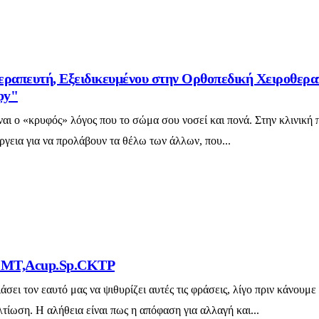
πευτή, Εξειδικευμένου στην Ορθοπεδική Χειροθεραπ
py"
ναι ο «κρυφός» λόγος που το σώμα σου νοσεί και πονά. Στην κλινικ
έργεια για να προλάβουν τα θέλω των άλλων, που...
T,OMT,Acup.Sp.CKTP
σει τον εαυτό μας να ψιθυρίζει αυτές τις φράσεις, λίγο πριν κάνουμ
ίωση. Η αλήθεια είναι πως η απόφαση για αλλαγή και...