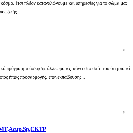
 κόσμο, έτσι πλέον καταναλώνουμε και υπηρεσίες για το σώμα μας.
πος ζωής...
0
ικό πρόγραμμα άσκησης άλλες φορές κάνει στο σπίτι του ότι μπορεί
όπος ήπιας προσαρμογής, επανεκπαίδευσης...
0
T,OMT,Acup.Sp,CKTP