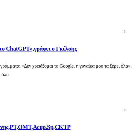
0
α το ChatGPT»,γράφει ο Γκέλσης
ράμματα: «Δεν χρειάζομαι το Google, η γυναίκα μου τα ξέρει όλα».
 όλο...
0
ωάννης,PT,OMT,Acup.Sp,CKTP