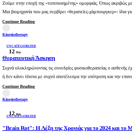
Ζούμε στην εποχή της «τυποποιημένης» ομορφιάς. Όπως ακριβώς μάθ
Μια βιομηχανία που μας σερβίρει «θεραπείες-χάμπουργκερ»: ίδια γι
Continue Reading
Kinesiotherapy
UNCATEGORIZED
12
Μάι
Θεραπευτική Άσκηση
Συχνά ολοκληρώνοντας τις συνεδρίες φυσικοθεραπείας ο ασθενής έχ
ή δεν κάνει τίποτα με συχνό αποτέλεσμα την υπότροπη και την επα
Continue Reading
Kinesiotherapy
12
Μάι
UNCATEGORIZED
"Brain Rot": Η Λέξη της Χρονιάς για το 2024 και 