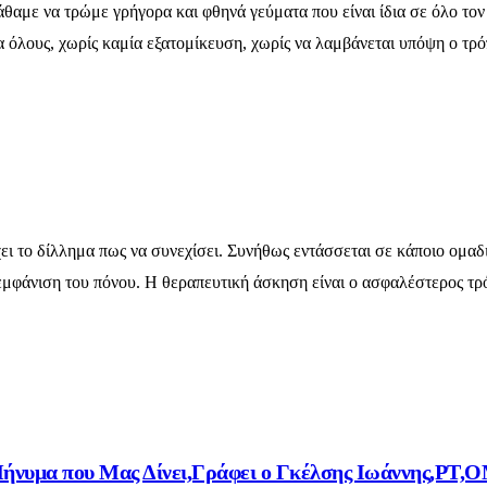
αμε να τρώμε γρήγορα και φθηνά γεύματα που είναι ίδια σε όλο τον
α όλους, χωρίς καμία εξατομίκευση, χωρίς να λαμβάνεται υπόψη ο τρό
ει το δίλλημα πως να συνεχίσει. Συνήθως εντάσσεται σε κάποιο ομαδ
νεμφάνιση του πόνου. Η θεραπευτική άσκηση είναι ο ασφαλέστερος τρ
το Μήνυμα που Μας Δίνει,Γράφει ο Γκέλσης Ιωάννης,P