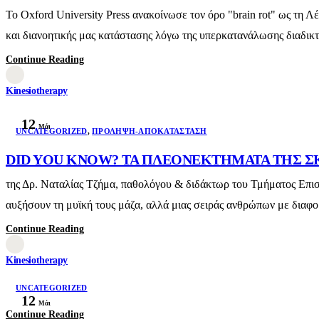
Το Oxford University Press ανακοίνωσε τον όρο "brain rot" ως τη Λ
και διανοητικής μας κατάστασης λόγω της υπερκατανάλωσης διαδικτυα
Continue Reading
Kinesiotherapy
12
Μάι
UNCATEGORIZED
,
ΠΡΌΛΗΨΗ-ΑΠΟΚΑΤΆΣΤΑΣΗ
DID YOU KNOW? ΤΑ ΠΛΕΟΝΕΚΤΗΜΑΤΑ ΤΗΣ 
της Δρ. Ναταλίας Τζήμα, παθολόγου & διδάκτωρ του Τμήματος Επι
αυξήσουν τη μυϊκή τους μάζα, αλλά μιας σειράς ανθρώπων με διαφ
Continue Reading
Kinesiotherapy
UNCATEGORIZED
12
Μάι
Continue Reading