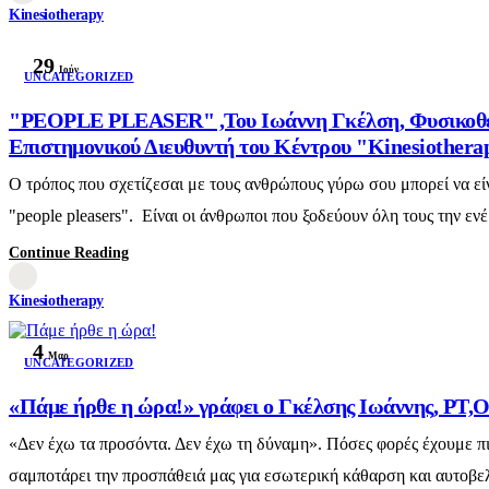
Kinesiotherapy
29
Ιούν
UNCATEGORIZED
"PEOPLE PLEASER" ,Του Ιωάννη Γκέλση, Φυσικοθερα
Επιστημονικού Διευθυντή του Κέντρου "Kinesiothera
Ο τρόπος που σχετίζεσαι με τους ανθρώπους γύρω σου μπορεί να εί
"people pleasers". Είναι οι άνθρωποι που ξοδεύουν όλη τους την εν
Continue Reading
Kinesiotherapy
4
Μαρ
UNCATEGORIZED
«Πάμε ήρθε η ώρα!» γράφει ο Γκέλσης Ιωάννης, P
«Δεν έχω τα προσόντα. Δεν έχω τη δύναμη». Πόσες φορές έχουμε πιά
σαμποτάρει την προσπάθειά μας για εσωτερική κάθαρση και αυτοβελτ