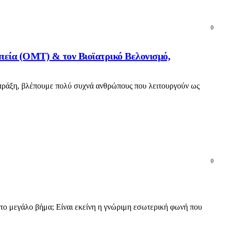
0
εία (OMT) & τον Βιοϊατρικό Βελονισμό,
ή πράξη, βλέπουμε πολύ συχνά ανθρώπους που λειτουργούν ως
0
ε το μεγάλο βήμα; Είναι εκείνη η γνώριμη εσωτερική φωνή που