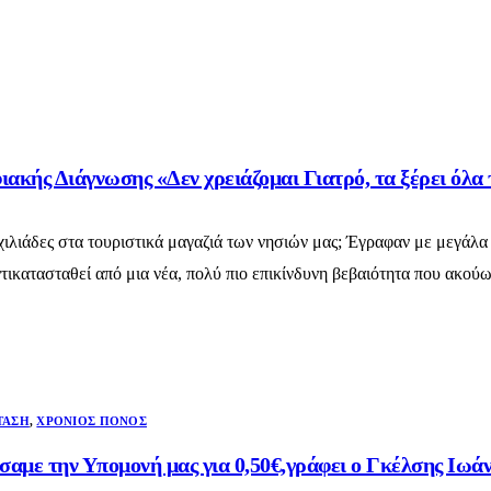
ακής Διάγνωσης «Δεν χρειάζομαι Γιατρό, τα ξέρει όλ
ιλιάδες στα τουριστικά μαγαζιά των νησιών μας; Έγραφαν με μεγάλα γ
τικατασταθεί από μια νέα, πολύ πιο επικίνδυνη βεβαιότητα που ακούω
ΤΑΣΗ
,
ΧΡΌΝΙΟΣ ΠΌΝΟΣ
σαμε την Υπομονή μας για 0,50€,γράφει ο Γκέλσης Ι