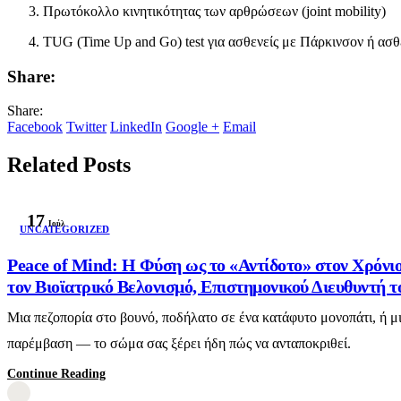
Πρωτόκολλο κινητικότητας των αρθρώσεων (joint mobility)
TUG (Time Up and Go) test
για ασθενείς με Πάρκινσον ή ασθ
Share:
Share:
Facebook
Twitter
LinkedIn
Google +
Email
Related Posts
17
Ιούλ
UNCATEGORIZED
Peace of Mind: Η Φύση ως το «Αντίδοτο» στον Χρόν
τον Βιοϊατρικό Βελονισμό, Επιστημονικού Διευθυντή 
Μια πεζοπορία στο βουνό, ποδήλατο σε ένα κατάφυτο μονοπάτι, ή μι
παρέμβαση — το σώμα σας ξέρει ήδη πώς να ανταποκριθεί.
Continue Reading