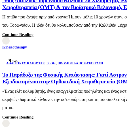
56ος Διάπλους Τορωναίου Κόλπου: 26 Χιλιόμετρα, Έν
Χειροθεραπεία (OMT) & τον Βιοϊατρικό Βελονισμό, Ε
Η σπίθα που άναψε πριν από χρόνια Ήμουν μόλις 10 χρονών όταν, 
του Τορωναίου. Η ιδέα ότι θα κολυμπούσαν από την Καλλιθέα μέχρι 
Continue Reading
Kinesiotherapy
9
Ιούλ
AΘΛΗΤΙΚΈΣ ΚΑΚΏΣΕΙΣ
,
BLOG
,
ΠΡΌΛΗΨΗ-ΑΠΟΚΑΤΆΣΤΑΣΗ
Το Παράδοξο της Φυσικής Κατάστασης: Γιατί Αστρον
Εξειδικευμένου στην Ορθοπεδική Χειροθεραπεία (OMT
«Ένας ελίτ κολυμβητής, ένας επαγγελματίας ποδηλάτης και ένας αστ
ακριβώς σωματικό κίνδυνο: την οστεοπόρωση και τη μυοσκελετική ε
μάτια...
Continue Reading