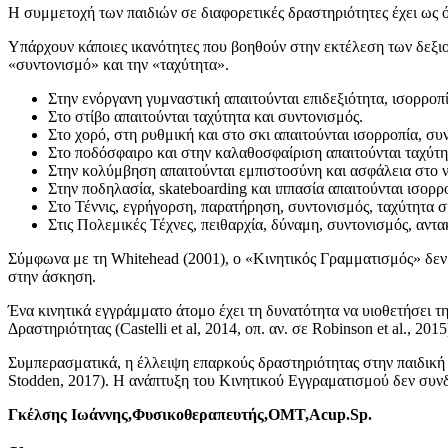
Η συμμετοχή των παιδιών σε διαφορετικές δραστηριότητες έχει ως όφε
Υπάρχουν κάποιες ικανότητες που βοηθούν στην εκτέλεση των δεξιο
«συντονισμό» και την «ταχύτητα».
Στην ενόργανη γυμναστική απαιτούνται επιδεξιότητα, ισορροπί
Στο στίβο απαιτούνται ταχύτητα και συντονισμός.
Στο χορό, στη ρυθμική και στο σκι απαιτούνται ισορροπία, συ
Στο ποδόσφαιρο και στην καλαθοσφαίριση απαιτούνται ταχύτητ
Στην κολύμβηση απαιτούνται εμπιστοσύνη και ασφάλεια στο ν
Στην ποδηλασία, skateboarding και ιππασία απαιτούνται ισορρ
Στο Τέννις, εγρήγορση, παρατήρηση, συντονισμός, ταχύτητα 
Στις Πολεμικές Τέχνες, πειθαρχία, δύναμη, συντονισμός, αντ
Σύμφωνα με τη Whitehead (2001), ο «Κινητικός Γραμματισμός» δεν α
στην άσκηση.
Ένα κινητικά εγγράμματο άτομο έχει τη δυνατότητα να υιοθετήσει τ
Δραστηριότητας (Castelli et al, 2014, οπ. αν. σε Robinson et al., 2015
Συμπερασματικά, η έλλειψη επαρκούς δραστηριότητας στην παιδική ηλ
Stodden, 2017). Η ανάπτυξη του Κινητικού Εγγραματισμού δεν συν
Γκέλσης Ιωάννης,Φυσικοθεραπευτής,OMT,Acup.Sp.