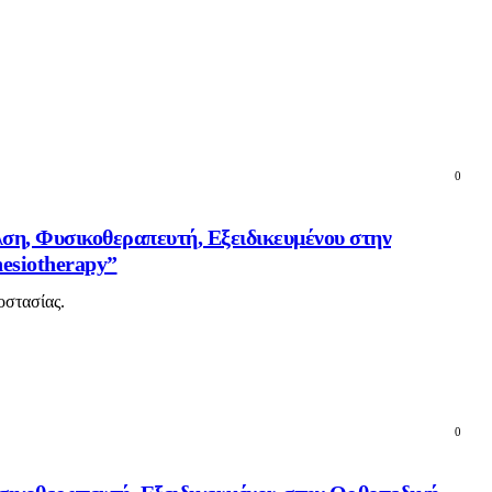
0
λση, Φυσικοθεραπευτή, Εξειδικευμένου στην
esiotherapy”
οστασίας.
0