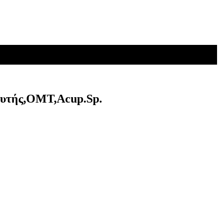
πευτής,ΟΜΤ,Acup.Sp.