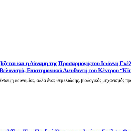
βίζεται και η Δύναμη της Προσαρμογήςτου Ιωάννη Γκέ
ελονισμό, Επιστημονικού Διευθυντή του Κέντρου “Kin
 ένδειξη αδυναμίας, αλλά ένας θεμελιώδης, βιολογικός μηχανισμός πρ