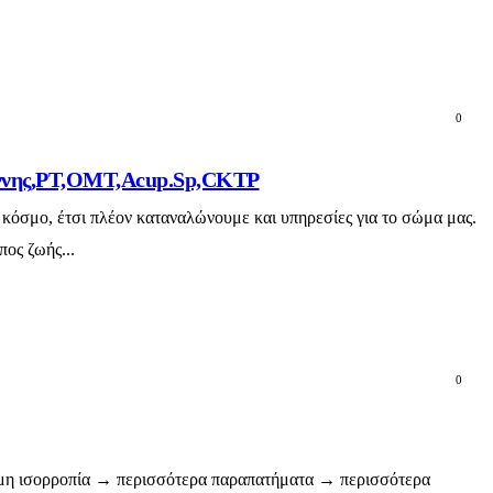
0
ωάννης,PT,OMT,Acup.Sp,CKTP
 κόσμο, έτσι πλέον καταναλώνουμε και υπηρεσίες για το σώμα μας.
πος ζωής...
0
δύναμη ισορροπία → περισσότερα παραπατήματα → περισσότερα