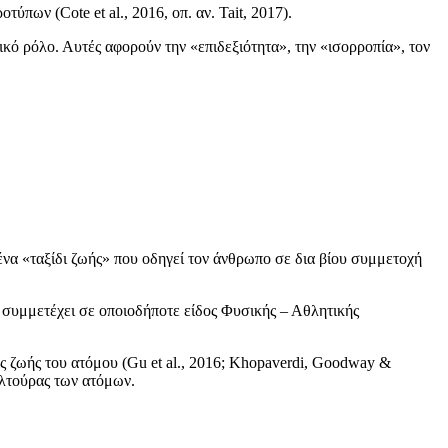
πων (Cote et al., 2016, οπ. αν. Tait, 2017).
ό ρόλο. Αυτές αφορούν την «επιδεξιότητα», την «ισορροπία», τον
ένα «ταξίδι ζωής» που οδηγεί τον άνθρωπο σε δια βίου συμμετοχή
α συμμετέχει σε οποιοδήποτε είδος Φυσικής – Αθλητικής
ης ζωής του ατόμου (Gu et al., 2016; Κhopaverdi, Goodway &
υλτούρας των ατόμων.