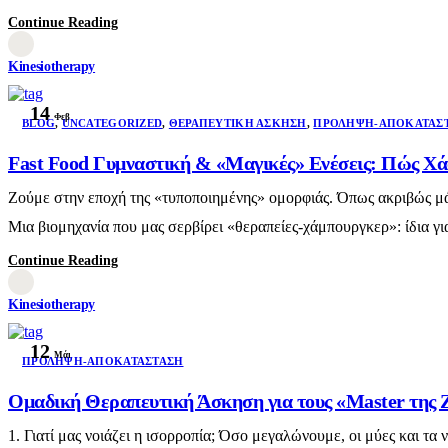
Continue Reading
Kinesiotherapy
14
Φεβ
BLOG
,
UNCATEGORIZED
,
ΘΕΡΑΠΕΥΤΙΚΉ ΆΣΚΗΣΗ
,
ΠΡΌΛΗΨΗ-ΑΠΟΚΑΤΆΣ
Fast Food Γυμναστική & «Μαγικές» Ενέσεις: Πώς Χά
Ζούμε στην εποχή της «τυποποιημένης» ομορφιάς. Όπως ακριβώς μάθ
Μια βιομηχανία που μας σερβίρει «θεραπείες-χάμπουργκερ»: ίδια γι
Continue Reading
Kinesiotherapy
12
Μάι
ΠΡΌΛΗΨΗ-ΑΠΟΚΑΤΆΣΤΑΣΗ
Ομαδική Θεραπευτική Άσκηση για τους «Master της 
1. Γιατί μας νοιάζει η ισορροπία; Όσο μεγαλώνουμε, οι μύες και 