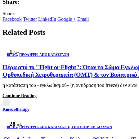
Share:
Share:
Facebook
Twitter
LinkedIn
Google +
Email
Related Posts
1
Αυγ
BLOG
,
ΠΡΌΛΗΨΗ-ΑΠΟΚΑΤΆΣΤΑΣΗ
Πέρα από το "Fight or Flight": Όταν το Σώμα Εγκλω
Ορθοπεδική Χειροθεραπεία (OMT) & τον Βιοϊατρικό Β
η κατάσταση του «εγκλωβισμού» (η αντίδραση του freeze) δεν είναι
Continue Reading
Kinesiotherapy
28
Ιούλ
BLOG
,
ΠΡΌΛΗΨΗ-ΑΠΟΚΑΤΆΣΤΑΣΗ
,
ΥΠΟΣΤΉΡΙΞΗ ΑΓΏΝΩΝ