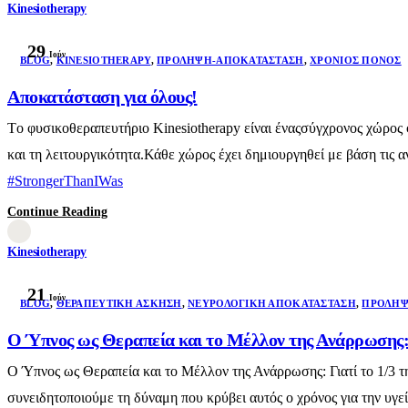
Kinesiotherapy
29
Ιούν
BLOG
,
KINESIOTHERAPY
,
ΠΡΌΛΗΨΗ-ΑΠΟΚΑΤΆΣΤΑΣΗ
,
ΧΡΌΝΙΟΣ ΠΌΝΟΣ
Αποκατάσταση για όλους!
Τo φυσικοθεραπευτήριο Kinesiotherapy είναι έναςσύγχρονος χώρος φ
και τη λειτουργικότητα.Κάθε χώρος έχει δημιουργηθεί με βάση τις
#StrongerThanIWas
Continue Reading
Kinesiotherapy
21
Ιούν
BLOG
,
ΘΕΡΑΠΕΥΤΙΚΉ ΆΣΚΗΣΗ
,
ΝΕΥΡΟΛΟΓΙΚΉ ΑΠΟΚΑΤΆΣΤΑΣΗ
,
ΠΡΌΛΗΨ
Ο Ύπνος ως Θεραπεία και το Μέλλον της Ανάρρωσης: 
Ο Ύπνος ως Θεραπεία και το Μέλλον της Ανάρρωσης: Γιατί το 1/3 τ
συνειδητοποιούμε τη δύναμη που κρύβει αυτός ο χρόνος για την υγε