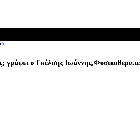
αση
μας; γράφει ο Γκέλσης Ιωάννης,Φυσικοθερα