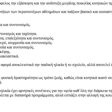
λος την εξάσκηση και την ανάπτυξη μεγάλης ποικιλίας κινητικών προτύ
τήτων των περισσοτέρων αθλημάτων και παίζουν βασικό και ουσιαστικ
α και συντονισμός.
ντονισμός και ταχύτητα.
α, επιδεξιότητα και συντονισμός.
ερό, ισορροπία και συντονισμός.
οπία και συντονισμός.
σκέψης.
ακακλαστικά.
φορά αποκλειστικά την παιδική ηλικία ή το σχολείο, αλλά αποτελεί 
η φυσική δραστηριότητα ως τρόπο ζωής, καθώς είναι κινητικά ικανό ν
).
ικία έχει αρνητικές συνέπειες για την υγεία καθ΄όλη την διάρκεια τ
δέεται με δαπανηρά προγράμματα, αλλά εστιάζει στην αλλαγή της κο