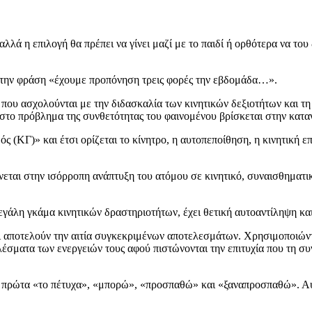
αλλά η επιλογή θα πρέπει να γίνει μαζί με το παιδί ή ορθότερα να του 
ό την φράση «έχουμε προπόνηση τρεις φορές την εβδομάδα…».
ς που ασχολούνται με την διδασκαλία των κινητικών δεξιοτήτων και τ
στο πρόβλημα της συνθετότητας του φαινομένου βρίσκεται στην κατα
 (ΚΓ)» και έτσι ορίζεται το κίνητρο, η αυτοπεποίθηση, η κινητική επ
ώνεται στην ισόρροπη ανάπτυξη του ατόμου σε κινητικό, συναισθηματι
μεγάλη γκάμα κινητικών δραστηριοτήτων, έχει θετική αυτοαντίληψη κ
ι αποτελούν την αιτία συγκεκριμένων αποτελεσμάτων. Χρησιμοποιώντα
έσματα των ενεργειών τους αφού πιστώνονται την επιτυχία που τη συν
α πρώτα «το πέτυχα», «μπορώ», «προσπαθώ» και «ξαναπροσπαθώ». Αυτ