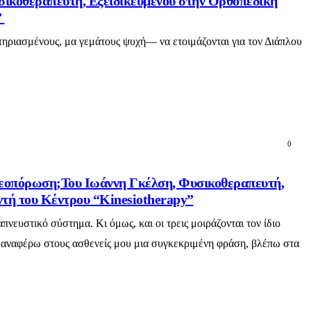
σικοθεραπευτή, Εξειδικευμένου στην Ορθοπεδική
”
τηριασμένους, μα γεμάτους ψυχή— να ετοιμάζονται για τον Διάπλου
0
τεοπόρωση;Του Ιωάννη Γκέλση, Φυσικοθεραπευτή,
ντή του Κέντρου “Kinesiotherapy”
νευστικό σύστημα. Κι όμως, και οι τρεις μοιράζονται τον ίδιο
ν αναφέρω στους ασθενείς μου μια συγκεκριμένη φράση, βλέπω στα