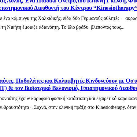
ας Άθλος, Ένα Παιδικό Όνειρο,του Ιωάννη Γκέλση, Φυ
πιστημονικού Διευθυντή του Κέντρου “Kinesiotherapy
σε ένα κάμπινγκ της Χαλκιδικής, είδα δύο Γερμανούς αθλητές —ακρω
τη Νικήτη έμοιαζε αδιανόητη. Το ίδιο βράδυ, βλέποντάς τους...
αύτες, Ποδηλάτες και Κολυμβητές Κινδυνεύουν με Οσ
) & τον Βιοϊατρικό Βελονισμό, Επιστημονικού Διευθυ
ροναύτης έχουν κορυφαία φυσική κατάσταση και εξαιρετικό καρδιοαναπ
υθραυστότητα». Συχνά, στην κλινική πράξη στο Kinesiotherapy, ότα