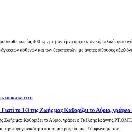
υσικοθεραπείας 400 τ.μ. με μοντέρνα αρχιτεκτονική, φιλικό, φωτειν
 ανάγκεςτων ασθενών και των θεραπευτών, με άνετες αίθουσες αξιολό
Η-ΑΠΟΚΑΤΆΣΤΑΣΗ
Γιατί το 1/3 της Ζωής μας Καθορίζει το Αύριο, γράφε
ης Ζωής μας Καθορίζει το Αύριο, γράφει ο Γκέλσης Ιωάννης,PT,OMT,
ία, την παραγωγικότητα και τη μακροζωία μας. Σύμφωνα με τον...