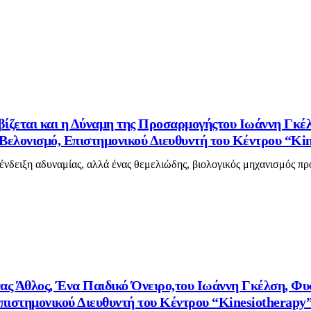
βίζεται και η Δύναμη της Προσαρμογήςτου Ιωάννη Γκέ
ελονισμό, Επιστημονικού Διευθυντή του Κέντρου “Kin
 ένδειξη αδυναμίας, αλλά ένας θεμελιώδης, βιολογικός μηχανισμός πρ
ας Άθλος, Ένα Παιδικό Όνειρο,του Ιωάννη Γκέλση, Φυ
πιστημονικού Διευθυντή του Κέντρου “Kinesiotherapy