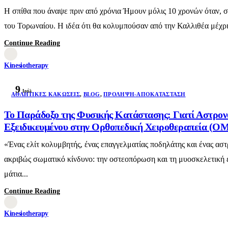
Η σπίθα που άναψε πριν από χρόνια Ήμουν μόλις 10 χρονών όταν, 
του Τορωναίου. Η ιδέα ότι θα κολυμπούσαν από την Καλλιθέα μέχρι 
Continue Reading
Kinesiotherapy
9
Ιούλ
AΘΛΗΤΙΚΈΣ ΚΑΚΏΣΕΙΣ
,
BLOG
,
ΠΡΌΛΗΨΗ-ΑΠΟΚΑΤΆΣΤΑΣΗ
Το Παράδοξο της Φυσικής Κατάστασης: Γιατί Αστρον
Εξειδικευμένου στην Ορθοπεδική Χειροθεραπεία (OMT
«Ένας ελίτ κολυμβητής, ένας επαγγελματίας ποδηλάτης και ένας αστ
ακριβώς σωματικό κίνδυνο: την οστεοπόρωση και τη μυοσκελετική ε
μάτια...
Continue Reading
Kinesiotherapy