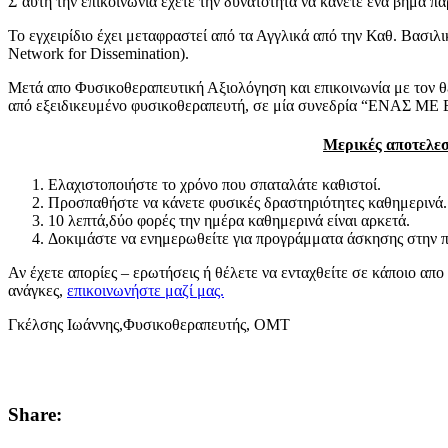
Σ’αυτή την επικοινωνία έχετε την δυνατότητα να κάνετε ένα βήμα π
Το εγχειρίδιο έχει μεταφραστεί από τα Αγγλικά από την Καθ. Βασι
Network for Dissemination).
Μετά απο Φυσικοθεραπευτική Αξιολόγηση και επικοινωνία με τον 
από εξειδικευμένο φυσικοθεραπευτή, σε μία συνεδρία “ΕΝΑΣ ΜΕ 
Μερικές αποτελεσμ
Ελαχιστοποιήστε το χρόνο που σπαταλάτε καθιστοί.
Προσπαθήστε να κάνετε φυσικές δραστηριότητες καθημερινά.
10 λεπτά,δύο φορές την ημέρα καθημερινά είναι αρκετά.
Δοκιμάστε να ενημερωθείτε για προγράμματα άσκησης στην π
Αν έχετε απορίες – ερωτήσεις ή θέλετε να ενταχθείτε σε κάποιο α
ανάγκες,
επικοινωνήστε μαζί μας.
Γκέλσης Ιωάννης,Φυσικοθ
Επιστημονικός Συνεργάτης Α.Π.Θ. – Α’ Παιδιατρική Κλινική 
Γκέλσης Ιωάννης – Φυσικοθεραπευτήριο “Kinesiotherapy” – Ωραι
Share: