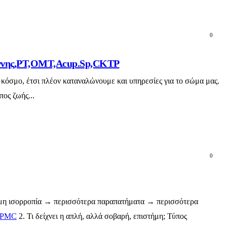
0
ωάννης,PT,OMT,Acup.Sp,CKTP
 κόσμο, έτσι πλέον καταναλώνουμε και υπηρεσίες για το σώμα μας.
πος ζωής...
0
δύναμη ισορροπία → περισσότερα παραπατήματα → περισσότερα
PMC
2. Τι δείχνει η απλή, αλλά σοβαρή, επιστήμη; Τύπος