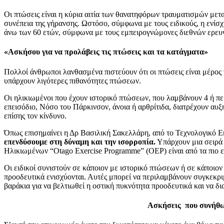
Οι πτώσεις είναι η κύρια αιτία των θανατηφόρων τραυματισμών με
συνέπεια της γήρανσης. Ωστόσο, σύμφωνα με τους ειδικούς, η ενίσ
άνω των 60 ετών, σύμφωνα με τους εμπειρογνώμονες διεθνών ερευ
«Ασκήσου για να προλάβεις τις πτώσεις και τα κατάγματα»
Πολλοί άνθρωποι λανθασμένα πιστεύουν ότι οι πτώσεις είναι μέρος 
υπάρχουν λιγότερες πιθανότητες πτώσεων.
Οι ηλικιωμένοι που έχουν ιστορικό πτώσεων, που λαμβάνουν 4 ή π
επεισόδιο, Νόσο του Πάρκινσον, άνοια ή αρθρίτιδα, διατρέχουν αυ
επίσης τον κίνδυνο.
Όπως επισημαίνει η Δρ Βασιλική Σακελλάρη, από το Τεχνολογικό 
επενδύσουμε στη δύναμη και την ισορροπία.
Υπάρχουν μια σειρά 
Ηλικιωμένων “Otago Exercise Programme” (ΟΕΡ) είναι από τα πιο 
Οι ειδικοί συνιστούν σε κάποιον με ιστορικό πτώσεων ή σε κάποιον 
προοδευτικά ενισχύονται. Αυτές μπορεί να περιλαμβάνουν συγκεκριμ
βαράκια για να βελτιωθεί η οστική πυκνότητα προοδευτικά και να δι
Ασκήσεις που συνήθως