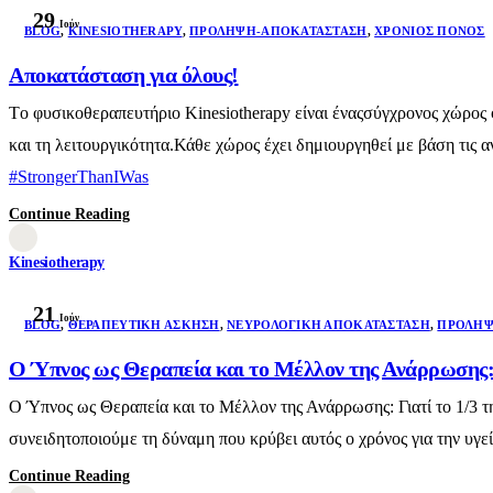
29
Ιούν
BLOG
,
KINESIOTHERAPY
,
ΠΡΌΛΗΨΗ-ΑΠΟΚΑΤΆΣΤΑΣΗ
,
ΧΡΌΝΙΟΣ ΠΌΝΟΣ
Αποκατάσταση για όλους!
Τo φυσικοθεραπευτήριο Kinesiotherapy είναι έναςσύγχρονος χώρος φ
και τη λειτουργικότητα.Κάθε χώρος έχει δημιουργηθεί με βάση τις
#StrongerThanIWas
Continue Reading
Kinesiotherapy
21
Ιούν
BLOG
,
ΘΕΡΑΠΕΥΤΙΚΉ ΆΣΚΗΣΗ
,
ΝΕΥΡΟΛΟΓΙΚΉ ΑΠΟΚΑΤΆΣΤΑΣΗ
,
ΠΡΌΛΗΨ
Ο Ύπνος ως Θεραπεία και το Μέλλον της Ανάρρωσης: 
Ο Ύπνος ως Θεραπεία και το Μέλλον της Ανάρρωσης: Γιατί το 1/3 τ
συνειδητοποιούμε τη δύναμη που κρύβει αυτός ο χρόνος για την υγε
Continue Reading