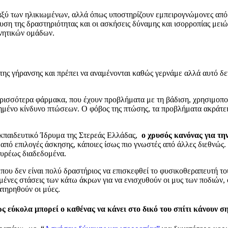
ταξύ των ηλικιωμένων, αλλά όπως υποστηρίζουν εμπειρογνώμονες απ
χυση της δραστηριότητας και οι ασκήσεις δύναμης και ισορροπίας μει
νητικών ομάδων.
της γήρανσης και πρέπει να αναμένονται καθώς γερνάμε αλλά αυτό δεν
ερισσότερα φάρμακα, που έχουν προβλήματα με τη βάδιση, χρησιμοπο
ξημένο κίνδυνο πτώσεων. Ο φόβος της πτώσης, τα προβλήματα ακράτε
Εκπαιδευτικό Ίδρυμα της Στερεάς Ελλάδας,
ο χρυσός κανόνας για τη
από επιλογές άσκησης, κάποιες ίσως πιο γνωστές από άλλες διεθν
ευρέως διαδεδομένα.
που δεν είναι πολύ δραστήριος να επισκεφθεί το φυσικοθεραπευτή του
ένες στάσεις των κάτω άκρων για να ενισχυθούν οι μυς των ποδιών, 
ατηρηθούν οι μύες.
 εύκολα μπορεί ο καθένας να κάνει στο δικό του σπίτι κάνουν σ