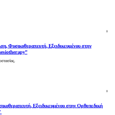
0
λση, Φυσικοθεραπευτή, Εξειδικευμένου στην
esiotherapy”
οστασίας.
0
σικοθεραπευτή, Εξειδικευμένου στην Ορθοπεδική
”