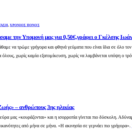
ΤΑΣΗ
,
ΧΡΌΝΙΟΣ ΠΌΝΟΣ
σαμε την Υπομονή μας για 0,50€,γράφει ο Γκέλσης Ι
αμε να τρώμε γρήγορα και φθηνά γεύματα που είναι ίδια σε όλο τον
α όλους, χωρίς καμία εξατομίκευση, χωρίς να λαμβάνεται υπόψη ο τρό
Ζωής» – ανθρώπους 3ης ηλικίας
τα νεύρα μας «κουράζονται» και η ισορροπία γίνεται πιο δύσκολη. Α
 ικανότητες από μήνα σε μήνα. «Η ακινησία σε γερνάει πιο γρήγορα».