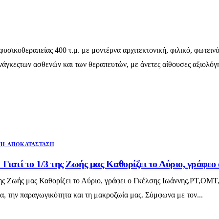
υσικοθεραπείας 400 τ.μ. με μοντέρνα αρχιτεκτονική, φιλικό, φωτειν
 ανάγκεςτων ασθενών και των θεραπευτών, με άνετες αίθουσες αξιολό
Η-ΑΠΟΚΑΤΆΣΤΑΣΗ
Γιατί το 1/3 της Ζωής μας Καθορίζει το Αύριο, γράφε
ης Ζωής μας Καθορίζει το Αύριο, γράφει ο Γκέλσης Ιωάννης,PT,OMT,
ία, την παραγωγικότητα και τη μακροζωία μας. Σύμφωνα με τον...