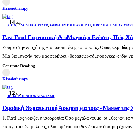
Kinesiotherapy
14
Φεβ
BLOG
,
UNCATEGORIZED
,
ΘΕΡΑΠΕΥΤΙΚΉ ΆΣΚΗΣΗ
,
ΠΡΌΛΗΨΗ-ΑΠΟΚΑΤΆΣ
Fast Food Γυμναστική & «Μαγικές» Ενέσεις: Πώς Χά
Ζούμε στην εποχή της «τυποποιημένης» ομορφιάς. Όπως ακριβώς μάθ
Μια βιομηχανία που μας σερβίρει «θεραπείες-χάμπουργκερ»: ίδια γι
Continue Reading
Kinesiotherapy
12
Μάι
ΠΡΌΛΗΨΗ-ΑΠΟΚΑΤΆΣΤΑΣΗ
Ομαδική Θεραπευτική Άσκηση για τους «Master της 
1. Γιατί μας νοιάζει η ισορροπία; Όσο μεγαλώνουμε, οι μύες και 
κατάγματα. Σε μελέτες, ηλικιωμένοι που δεν έκαναν άσκηση έχαναν