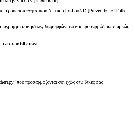
ό και βέλτιωμένη όρθια θέση.
κ μέρους του Θεματικού Δικτύου ProFouND (Prevention of Falls
 πρόγραμμα ασκήσεων, διαμορφώνεται και προσαρμόζεται διαρκώς
ε άνω των 60 ετών:
therapy” που προσαρμόζονται συνεχώς στις δικές σας
υνος Φυσικοθεραπευτήριου “Kinesiotherapy”
ντρου Θεσσαλονίκης.