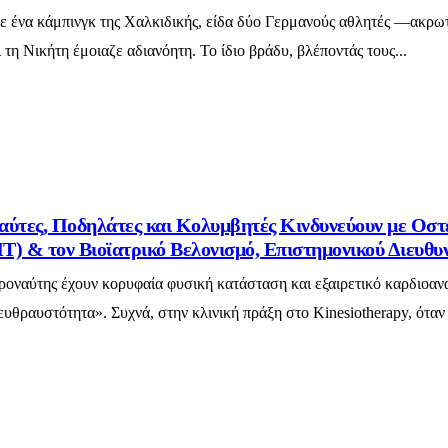
σε ένα κάμπινγκ της Χαλκιδικής, είδα δύο Γερμανούς αθλητές —ακρω
τη Νικήτη έμοιαζε αδιανόητη. Το ίδιο βράδυ, βλέποντάς τους...
αύτες, Ποδηλάτες και Κολυμβητές Κινδυνεύουν με Οσ
) & τον Βιοϊατρικό Βελονισμό, Επιστημονικού Διευθυ
ροναύτης έχουν κορυφαία φυσική κατάσταση και εξαιρετικό καρδιοαναπ
υθραυστότητα». Συχνά, στην κλινική πράξη στο Kinesiotherapy, ότα