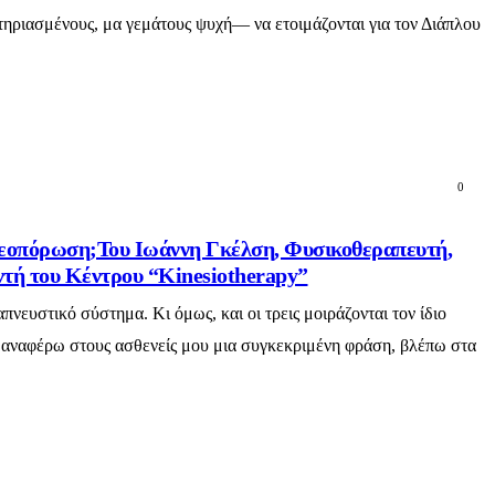
τηριασμένους, μα γεμάτους ψυχή— να ετοιμάζονται για τον Διάπλου
0
τεοπόρωση;Του Ιωάννη Γκέλση, Φυσικοθεραπευτή,
ντή του Κέντρου “Kinesiotherapy”
νευστικό σύστημα. Κι όμως, και οι τρεις μοιράζονται τον ίδιο
ν αναφέρω στους ασθενείς μου μια συγκεκριμένη φράση, βλέπω στα