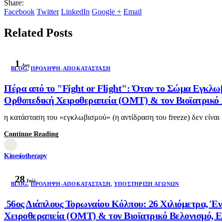
Share:
Facebook
Twitter
LinkedIn
Google +
Email
Related Posts
1
Αυγ
BLOG
,
ΠΡΌΛΗΨΗ-ΑΠΟΚΑΤΆΣΤΑΣΗ
Πέρα από το "Fight or Flight": Όταν το Σώμα Εγκλω
Ορθοπεδική Χειροθεραπεία (OMT) & τον Βιοϊατρικό Β
η κατάσταση του «εγκλωβισμού» (η αντίδραση του freeze) δεν είναι
Continue Reading
Kinesiotherapy
28
Ιούλ
BLOG
,
ΠΡΌΛΗΨΗ-ΑΠΟΚΑΤΆΣΤΑΣΗ
,
ΥΠΟΣΤΉΡΙΞΗ ΑΓΏΝΩΝ
56ος Διάπλους Τορωναίου Κόλπου: 26 Χιλιόμετρα, Έν
Χειροθεραπεία (OMT) & τον Βιοϊατρικό Βελονισμό, Ε