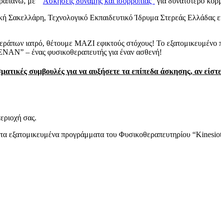
αραπάνω, με “
Ασκήσεις δύναμης και ισορροπίας”
για δυνατότερο κορμ
λική Σακελλάρη, Τεχνολογικό Εκπαιδευτικό Ίδρυμα Στερεάς Ελλάδας ε
θεράπων ιατρό, θέτουμε ΜΑΖΙ εφικτούς στόχους! Το εξατομικευμένο
ΕΝΑΝ” – ένας φυσικοθεραπευτής για έναν ασθενή!
ατικές συμβουλές για να αυξήσετε τα επίπεδα άσκησης, αν είστ
εριοχή σας.
πο τα εξατομικευμένα προγράμματα του Φυσικοθεραπευτηρίου “Kinesio
εραπευτής, ΟΜΤ
Επιστημονικά Υπεύθ
Ιπποκράτειο Γ.Ν.Θ. τ. Συνεργάτης Ιατρικού Διαβαλκανικού Κέ
όκαστρο – Θεσσαλονικη