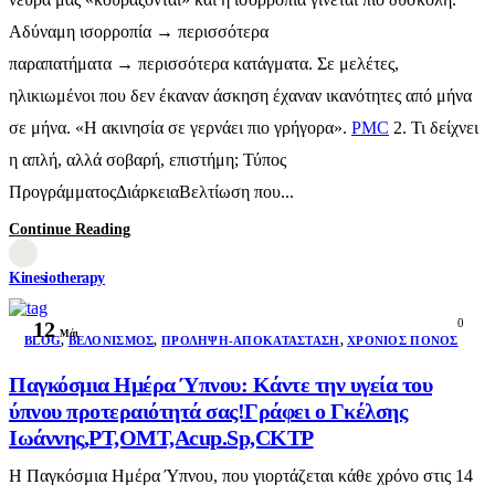
Αδύναμη ισορροπία → περισσότερα
παραπατήματα → περισσότερα κατάγματα. Σε μελέτες,
ηλικιωμένοι που δεν έκαναν άσκηση έχαναν ικανότητες από μήνα
σε μήνα. «Η ακινησία σε γερνάει πιο γρήγορα».
PMC
2. Τι δείχνει
η απλή, αλλά σοβαρή, επιστήμη; Τύπος
ΠρογράμματοςΔιάρκειαΒελτίωση που...
Continue Reading
Kinesiotherapy
0
12
Μάι
BLOG
,
ΒΕΛΟΝΙΣΜΌΣ
,
ΠΡΌΛΗΨΗ-ΑΠΟΚΑΤΆΣΤΑΣΗ
,
ΧΡΌΝΙΟΣ ΠΌΝΟΣ
Παγκόσμια Ημέρα Ύπνου: Κάντε την υγεία του
ύπνου προτεραιότητά σας!Γράφει ο Γκέλσης
Ιωάννης,PT,OMT,Acup.Sp,CKTP
Η Παγκόσμια Ημέρα Ύπνου, που γιορτάζεται κάθε χρόνο στις 14