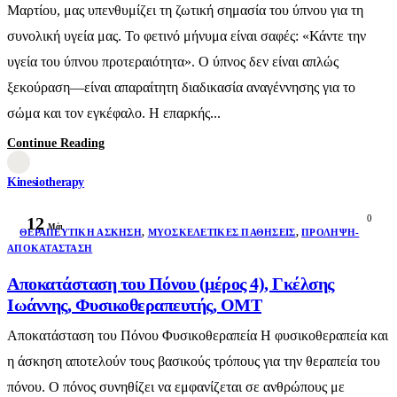
Μαρτίου, μας υπενθυμίζει τη ζωτική σημασία του ύπνου για τη
συνολική υγεία μας. Το φετινό μήνυμα είναι σαφές: «Κάντε την
υγεία του ύπνου προτεραιότητα». Ο ύπνος δεν είναι απλώς
ξεκούραση—είναι απαραίτητη διαδικασία αναγέννησης για το
σώμα και τον εγκέφαλο. Η επαρκής...
Continue Reading
Kinesiotherapy
0
12
Μάι
ΘΕΡΑΠΕΥΤΙΚΉ ΆΣΚΗΣΗ
,
ΜΥΟΣΚΕΛΕΤΙΚΈΣ ΠΑΘΉΣΕΙΣ
,
ΠΡΌΛΗΨΗ-
ΑΠΟΚΑΤΆΣΤΑΣΗ
Αποκατάσταση του Πόνου (μέρος 4), Γκέλσης
Ιωάννης, Φυσικοθεραπευτής, ΟΜΤ
Αποκατάσταση του Πόνου Φυσικοθεραπεία Η φυσικοθεραπεία και
η άσκηση αποτελούν τους βασικούς τρόπους για την θεραπεία του
πόνου. Ο πόνος συνηθίζει να εμφανίζεται σε ανθρώπους με