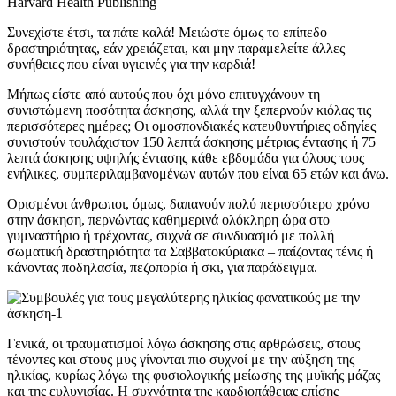
Harvard Health Publishing
Συνεχίστε έτσι, τα πάτε καλά! Μειώστε όμως το επίπεδο
δραστηριότητας, εάν χρειάζεται, και μην παραμελείτε άλλες
συνήθειες που είναι υγιεινές για την καρδιά!
Μήπως είστε από αυτούς που όχι μόνο επιτυγχάνουν τη
συνιστώμενη ποσότητα άσκησης, αλλά την ξεπερνούν κιόλας τις
περισσότερες ημέρες; Οι ομοσπονδιακές κατευθυντήριες οδηγίες
συνιστούν τουλάχιστον 150 λεπτά άσκησης μέτριας έντασης ή 75
λεπτά άσκησης υψηλής έντασης κάθε εβδομάδα για όλους τους
ενήλικες, συμπεριλαμβανομένων αυτών που είναι 65 ετών και άνω.
Ορισμένοι άνθρωποι, όμως, δαπανούν πολύ περισσότερο χρόνο
στην άσκηση, περνώντας καθημερινά ολόκληρη ώρα στο
γυμναστήριο ή τρέχοντας, συχνά σε συνδυασμό με πολλή
σωματική δραστηριότητα τα Σαββατοκύριακα – παίζοντας τένις ή
κάνοντας ποδηλασία, πεζοπορία ή σκι, για παράδειγμα.
Γενικά, οι τραυματισμοί λόγω άσκησης στις αρθρώσεις, στους
τένοντες και στους μυς γίνονται πιο συχνοί με την αύξηση της
ηλικίας, κυρίως λόγω της φυσιολογικής μείωσης της μυϊκής μάζας
και της ευλυγισίας. Η συχνότητα της καρδιοπάθειας επίσης