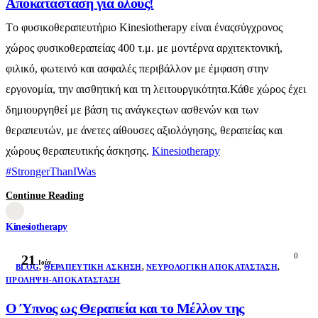
Αποκατάσταση για όλους!
Τo φυσικοθεραπευτήριο Kinesiotherapy είναι έναςσύγχρονος
χώρος φυσικοθεραπείας 400 τ.μ. με μοντέρνα αρχιτεκτονική,
φιλικό, φωτεινό και ασφαλές περιβάλλον με έμφαση στην
εργονομία, την αισθητική και τη λειτουργικότητα.Κάθε χώρος έχει
δημιουργηθεί με βάση τις ανάγκεςτων ασθενών και των
θεραπευτών, με άνετες αίθουσες αξιολόγησης, θεραπείας και
χώρους θεραπευτικής άσκησης.
Kinesiotherapy
#StrongerThanIWas
Continue Reading
Kinesiotherapy
0
21
Ιούν
BLOG
,
ΘΕΡΑΠΕΥΤΙΚΉ ΆΣΚΗΣΗ
,
ΝΕΥΡΟΛΟΓΙΚΉ ΑΠΟΚΑΤΆΣΤΑΣΗ
,
ΠΡΌΛΗΨΗ-ΑΠΟΚΑΤΆΣΤΑΣΗ
Ο Ύπνος ως Θεραπεία και το Μέλλον της