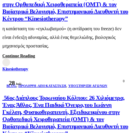
στην Ορθοπεδική Χειροθεραπεία (OMT) & τον
Βιοϊατρικό Βελονισμό, Επιστημονικού Διευθυντή του
Κέντρου “Kinesiotherapy”
η κατάσταση του «εγκλωβισμού» (η αντίδραση του freeze) δεν
είναι ένδειξη αδυναμίας, αλλά ένας θεμελιώδης, βιολογικός
μηχανισμός προστασίας.
Continue Reading
Kinesiotherapy
0
28
Ιούλ
BLOG
,
ΠΡΌΛΗΨΗ-ΑΠΟΚΑΤΆΣΤΑΣΗ
,
ΥΠΟΣΤΉΡΙΞΗ ΑΓΏΝΩΝ
56ος Διάπλους Τορωναίου Κόλπου: 26 Χιλιόμετρα,
Ένας Άθλος, Ένα Παιδικό Όνειρο,του Ιωάννη
Γκέλση, Φυσικοθεραπευτή, Εξειδικευμένου στην
Ορθοπεδική Χειροθεραπεία (OMT) & τον
Βιοϊατρικό Βελονισμό, Επιστημονικού Διευθυντή του