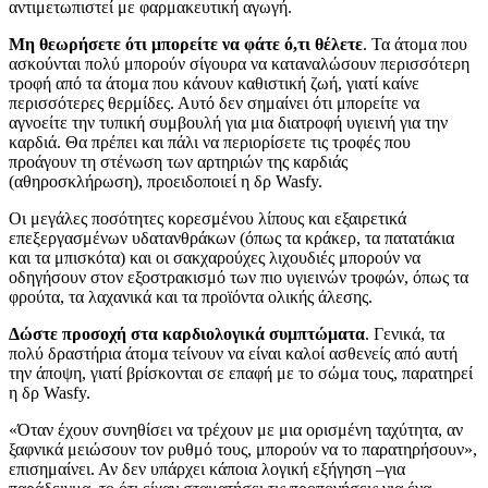
αντιμετωπιστεί με φαρμακευτική αγωγή.
Μη θεωρήσετε ότι μπορείτε να φάτε ό,τι θέλετε
. Τα άτομα που
ασκούνται πολύ μπορούν σίγουρα να καταναλώσουν περισσότερη
τροφή από τα άτομα που κάνουν καθιστική ζωή, γιατί καίνε
περισσότερες θερμίδες. Αυτό δεν σημαίνει ότι μπορείτε να
αγνοείτε την τυπική συμβουλή για μια διατροφή υγιεινή για την
καρδιά. Θα πρέπει και πάλι να περιορίσετε τις τροφές που
προάγουν τη στένωση των αρτηριών της καρδιάς
(αθηροσκλήρωση), προειδοποιεί η δρ Wasfy.
Οι μεγάλες ποσότητες κορεσμένου λίπους και εξαιρετικά
επεξεργασμένων υδατανθράκων (όπως τα κράκερ, τα πατατάκια
και τα μπισκότα) και οι σακχαρούχες λιχουδιές μπορούν να
οδηγήσουν στον εξοστρακισμό των πιο υγιεινών τροφών, όπως τα
φρούτα, τα λαχανικά και τα προϊόντα ολικής άλεσης.
Δώστε προσοχή στα καρδιολογικά συμπτώματα
. Γενικά, τα
πολύ δραστήρια άτομα τείνουν να είναι καλοί ασθενείς από αυτή
την άποψη, γιατί βρίσκονται σε επαφή με το σώμα τους, παρατηρεί
η δρ Wasfy.
«Όταν έχουν συνηθίσει να τρέχουν με μια ορισμένη ταχύτητα, αν
ξαφνικά μειώσουν τον ρυθμό τους, μπορούν να το παρατηρήσουν»,
επισημαίνει. Αν δεν υπάρχει κάποια λογική εξήγηση –για