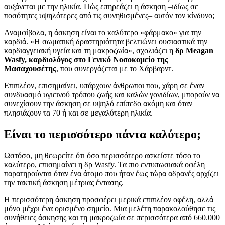
αυξάνεται με την ηλικία. Πώς επηρεάζει η άσκηση –ιδίως σε
ποσότητες υψηλότερες από τις συνηθισμένες– αυτόν τον κίνδυνο;
Αναμφίβολα, η άσκηση είναι το καλύτερο «φάρμακο» για την
καρδιά. «Η σωματική δραστηριότητα βελτιώνει ουσιαστικά την
καρδιαγγειακή υγεία και τη μακροζωία», σχολιάζει η
δρ Meagan
Wasfy, καρδιολόγος στο Γενικό Νοσοκομείο της
Μασαχουσέτης
, που συνεργάζεται με το Χάρβαρντ.
Επιπλέον, επισημαίνει, υπάρχουν άνθρωποι που, χάρη σε έναν
συνδυασμό υγιεινού τρόπου ζωής και καλών γονιδίων, μπορούν να
συνεχίσουν την άσκηση σε υψηλό επίπεδο ακόμη και όταν
πλησιάζουν τα 70 ή και σε μεγαλύτερη ηλικία.
Είναι το περισσότερο πάντα καλύτερο;
Ωστόσο, μη θεωρείτε ότι όσο περισσότερο ασκείστε τόσο το
καλύτερο, επισημαίνει η δρ Wasfy. Τα πιο εντυπωσιακά οφέλη
παρατηρούνται όταν ένα άτομο που ήταν έως τώρα αδρανές αρχίζει
την τακτική άσκηση μέτριας έντασης.
Η περισσότερη άσκηση προσφέρει μερικά επιπλέον οφέλη, αλλά
μόνο μέχρι ένα ορισμένο σημείο. Μια μελέτη παρακολούθησε τις
συνήθειες άσκησης και τη μακροζωία σε περισσότερα από 660.000