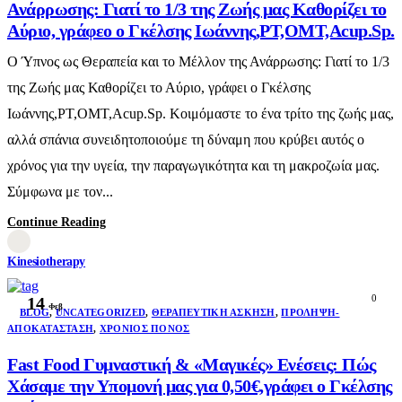
Ανάρρωσης: Γιατί το 1/3 της Ζωής μας Καθορίζει το
Αύριο, γράφεο ο Γκέλσης Ιωάννης,PT,OMT,Acup.Sp.
Ο Ύπνος ως Θεραπεία και το Μέλλον της Ανάρρωσης: Γιατί το 1/3
της Ζωής μας Καθορίζει το Αύριο, γράφει ο Γκέλσης
Ιωάννης,PT,OMT,Acup.Sp. Κοιμόμαστε το ένα τρίτο της ζωής μας,
αλλά σπάνια συνειδητοποιούμε τη δύναμη που κρύβει αυτός ο
χρόνος για την υγεία, την παραγωγικότητα και τη μακροζωία μας.
Σύμφωνα με τον...
Continue Reading
Kinesiotherapy
0
14
Φεβ
BLOG
,
UNCATEGORIZED
,
ΘΕΡΑΠΕΥΤΙΚΉ ΆΣΚΗΣΗ
,
ΠΡΌΛΗΨΗ-
ΑΠΟΚΑΤΆΣΤΑΣΗ
,
ΧΡΌΝΙΟΣ ΠΌΝΟΣ
Fast Food Γυμναστική & «Μαγικές» Ενέσεις: Πώς
Χάσαμε την Υπομονή μας για 0,50€,γράφει ο Γκέλσης