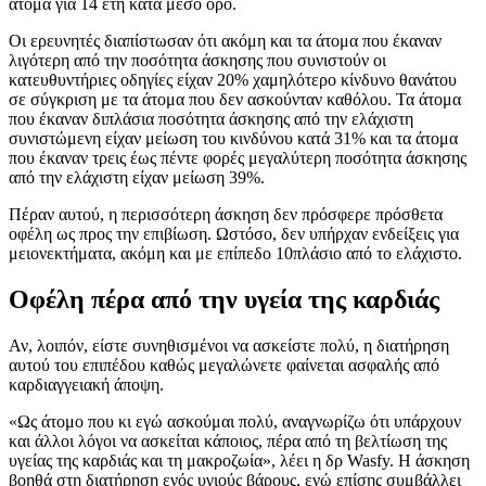
άτομα για 14 έτη κατά μέσο όρο.
Οι ερευνητές διαπίστωσαν ότι ακόμη και τα άτομα που έκαναν
λιγότερη από την ποσότητα άσκησης που συνιστούν οι
κατευθυντήριες οδηγίες είχαν 20% χαμηλότερο κίνδυνο θανάτου
σε σύγκριση με τα άτομα που δεν ασκούνταν καθόλου. Τα άτομα
που έκαναν διπλάσια ποσότητα άσκησης από την ελάχιστη
συνιστώμενη είχαν μείωση του κινδύνου κατά 31% και τα άτομα
που έκαναν τρεις έως πέντε φορές μεγαλύτερη ποσότητα άσκησης
από την ελάχιστη είχαν μείωση 39%.
Πέραν αυτού, η περισσότερη άσκηση δεν πρόσφερε πρόσθετα
οφέλη ως προς την επιβίωση. Ωστόσο, δεν υπήρχαν ενδείξεις για
μειονεκτήματα, ακόμη και με επίπεδο 10πλάσιο από το ελάχιστο.
Οφέλη πέρα από την υγεία της καρδιάς
Αν, λοιπόν, είστε συνηθισμένοι να ασκείστε πολύ, η διατήρηση
αυτού του επιπέδου καθώς μεγαλώνετε φαίνεται ασφαλής από
καρδιαγγειακή άποψη.
«Ως άτομο που κι εγώ ασκούμαι πολύ, αναγνωρίζω ότι υπάρχουν
και άλλοι λόγοι να ασκείται κάποιος, πέρα από τη βελτίωση της
υγείας της καρδιάς και τη μακροζωία», λέει η δρ Wasfy. Η άσκηση
βοηθά στη διατήρηση ενός υγιούς βάρους, ενώ επίσης συμβάλλει