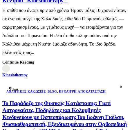
Κέντρου “Kinesiotherapy”
Η σπίθα που άναψε πριν από χρόνια Ήμουν μόλις 10 χρονών όταν,
σε ένα κάμπινγκ της Χαλκιδικής, είδα δύο Γερμανούς αθλητές —
ακρωτηριασμένους, μα γεμάτους ψυχή— να ετοιμάζονται για τον
Διάπλου του Τορωναίου. Η ιδέα ότι θα κολυμπούσαν από την
Καλλιθέα μέχρι τη Νικήτη έμοιαζε αδιανόητη. Το ίδιο βράδυ,
βλέποντάς τους...
Continue Reading
Kinesiotherapy
0
9
Ιούλ
AΘΛΗΤΙΚΈΣ ΚΑΚΏΣΕΙΣ
,
BLOG
,
ΠΡΌΛΗΨΗ-ΑΠΟΚΑΤΆΣΤΑΣΗ
Το Παράδοξο της Φυσικής Κατάστασης: Γιατί
Αστροναύτες, Ποδηλάτες και Κολυμβητές
Κινδυνεύουν με Οστεοπόρωση;Του Ιωάννη Γκέλση,
Φυσικοθεραπευτή, Εξειδικευμένου στην Ορθοπεδική