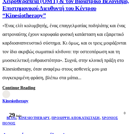
Χειροθεραπεία (OMT) & τον Βιοϊατρικό Βελονισμό,
Επιστημονικού Διευθυντή του Κέντρου
“Kinesiotherapy”
«Ένας ελίτ κολυμβητής, ένας επαγγελματίας ποδηλάτης και ένας
αστροναύτης έχουν κορυφαία φυσική κατάσταση και εξαιρετικό
καρδιοαναπνευστικό σύστημα. Κι όμως, και οι τρεις μοιράζονται
τον ίδιο ακριβώς σωματικό κίνδυνο: την οστεοπόρωση και τη
μυοσκελετική ευθραυστότητα». Συχνά, στην κλινική πράξη στο
Kinesiotherapy, όταν αναφέρω στους ασθενείς μου μια
συγκεκριμένη φράση, βλέπω στα μάτια...
Continue Reading
Kinesiotherapy
0
29
Ιούν
BLOG
,
KINESIOTHERAPY
,
ΠΡΌΛΗΨΗ-ΑΠΟΚΑΤΆΣΤΑΣΗ
,
ΧΡΌΝΙΟΣ
ΠΌΝΟΣ