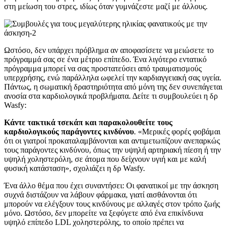
στη μείωση του στρες, ιδίως όταν γυμνάζεστε μαζί με άλλους.
Ωστόσο, δεν υπάρχει πρόβλημα αν αποφασίσετε να μειώσετε το
πρόγραμμά σας σε ένα μέτριο επίπεδο. Ένα λιγότερο εντατικό
πρόγραμμα μπορεί να σας προστατεύσει από τραυματισμούς
υπερχρήσης, ενώ παράλληλα ωφελεί την καρδιαγγειακή σας υγεία.
Πάντως, η σωματική δραστηριότητα από μόνη της δεν συνεπάγεται
ανοσία στα καρδιολογικά προβλήματα. Δείτε τι συμβουλεύει η δρ
Wasfy:
Κάντε τακτικά τσεκάπ και παρακολουθείτε τους
καρδιολογικούς παράγοντες κινδύνου
. «Μερικές φορές φοβάμαι
ότι οι γιατροί προκαταλαμβάνονται και αντιμετωπίζουν ανεπαρκώς
τους παράγοντες κινδύνου, όπως την υψηλή αρτηριακή πίεση ή την
υψηλή χοληστερόλη, σε άτομα που δείχνουν υγιή και με καλή
φυσική κατάσταση», σχολιάζει η δρ Wasfy.
Ένα άλλο θέμα που έχει συναντήσει: Οι φανατικοί με την άσκηση
συχνά διστάζουν να λάβουν φάρμακα, γιατί αισθάνονται ότι
μπορούν να ελέγξουν τους κινδύνους με αλλαγές στον τρόπο ζωής
μόνο. Ωστόσο, δεν μπορείτε να ξεφύγετε από ένα επικίνδυνα
υψηλό επίπεδο LDL χοληστερόλης, το οποίο πρέπει να