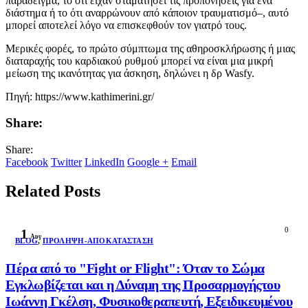
παράδειγμα, το ότι είχαν σταματήσει τις προπονήσεις για ένα
διάστημα ή το ότι αναρρώνουν από κάποιον τραυματισμό–, αυτό
μπορεί αποτελεί λόγο να επισκεφθούν τον γιατρό τους.
Μερικές φορές, το πρώτο σύμπτωμα της αθηροσκλήρωσης ή μιας
διαταραχής του καρδιακού ρυθμού μπορεί να είναι μια μικρή
μείωση της ικανότητας για άσκηση, δηλώνει η δρ Wasfy.
Πηγή: https://www.kathimerini.gr/
Share:
Share:
Facebook
Twitter
LinkedIn
Google +
Email
Related Posts
0
1
Αυγ
BLOG
,
ΠΡΌΛΗΨΗ-ΑΠΟΚΑΤΆΣΤΑΣΗ
Πέρα από το "Fight or Flight": Όταν το Σώμα
Εγκλωβίζεται και η Δύναμη της Προσαρμογήςτου
Ιωάννη Γκέλση, Φυσικοθεραπευτή, Εξειδικευμένου