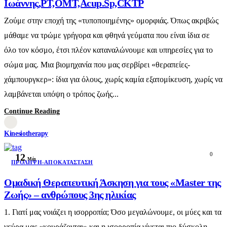
Ιωάννης,PT,OMT,Acup.Sp,CKTP
Ζούμε στην εποχή της «τυποποιημένης» ομορφιάς. Όπως ακριβώς
μάθαμε να τρώμε γρήγορα και φθηνά γεύματα που είναι ίδια σε
όλο τον κόσμο, έτσι πλέον καταναλώνουμε και υπηρεσίες για το
σώμα μας. Μια βιομηχανία που μας σερβίρει «θεραπείες-
χάμπουργκερ»: ίδια για όλους, χωρίς καμία εξατομίκευση, χωρίς να
λαμβάνεται υπόψη ο τρόπος ζωής...
Continue Reading
Kinesiotherapy
0
12
Μάι
ΠΡΌΛΗΨΗ-ΑΠΟΚΑΤΆΣΤΑΣΗ
Ομαδική Θεραπευτική Άσκηση για τους «Master της
Ζωής» – ανθρώπους 3ης ηλικίας
1. Γιατί μας νοιάζει η ισορροπία; Όσο μεγαλώνουμε, οι μύες και τα
νεύρα μας «κουράζονται» και η ισορροπία γίνεται πιο δύσκολη.