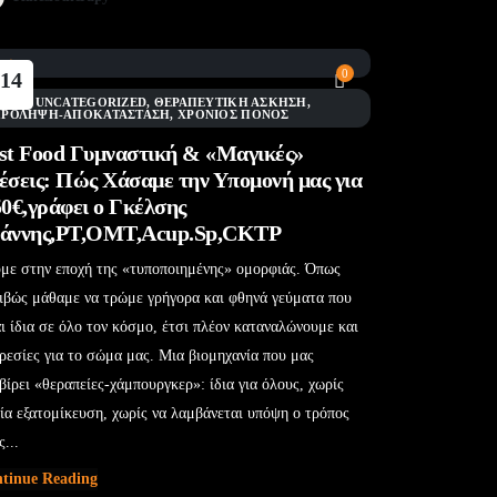
0
14
Φεβ
BLOG
,
UNCATEGORIZED
,
ΘΕΡΑΠΕΥΤΙΚΉ ΆΣΚΗΣΗ
,
ΠΡΌΛΗΨΗ-ΑΠΟΚΑΤΆΣΤΑΣΗ
,
ΧΡΌΝΙΟΣ ΠΌΝΟΣ
st Food Γυμναστική & «Μαγικές»
έσεις: Πώς Χάσαμε την Υπομονή μας για
50€,γράφει ο Γκέλσης
άννης,PT,OMT,Acup.Sp,CKTP
με στην εποχή της «τυποποιημένης» ομορφιάς. Όπως
ιβώς μάθαμε να τρώμε γρήγορα και φθηνά γεύματα που
αι ίδια σε όλο τον κόσμο, έτσι πλέον καταναλώνουμε και
ρεσίες για το σώμα μας. Μια βιομηχανία που μας
βίρει «θεραπείες-χάμπουργκερ»: ίδια για όλους, χωρίς
ία εξατομίκευση, χωρίς να λαμβάνεται υπόψη ο τρόπος
ς...
tinue Reading