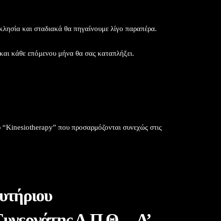
κκλησία και σταδιακά θα πηγαίνουμε λίγο παραπέρα.
 και κάθε επόμενου μήνα θα σας καταπλήξει.
υ “Kinesiotherapy” που προσαρμόζονται συνεχώς στις
πευτής, ΟΜΤ
υτήριου
της Α.Π.Θ. – Α’