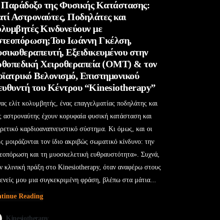
 Παράδοξο της Φυσικής Κατάστασης:
ατί Αστροναύτες, Ποδηλάτες και
λυμβητές Κινδυνεύουν με
τεοπόρωση;Του Ιωάννη Γκέλση,
σικοθεραπευτή, Εξειδικευμένου στην
θοπεδική Χειροθεραπεία (OMT) & τον
οϊατρικό Βελονισμό, Επιστημονικού
ευθυντή του Κέντρου “Kinesiotherapy”
ας ελίτ κολυμβητής, ένας επαγγελματίας ποδηλάτης και
ς αστροναύτης έχουν κορυφαία φυσική κατάσταση και
ιρετικό καρδιοαναπνευστικό σύστημα. Κι όμως, και οι
ις μοιράζονται τον ίδιο ακριβώς σωματικό κίνδυνο: την
εοπόρωση και τη μυοσκελετική ευθραυστότητα». Συχνά,
ν κλινική πράξη στο Kinesiotherapy, όταν αναφέρω στους
ενείς μου μια συγκεκριμένη φράση, βλέπω στα μάτια...
tinue Reading
Kinesiotherapy