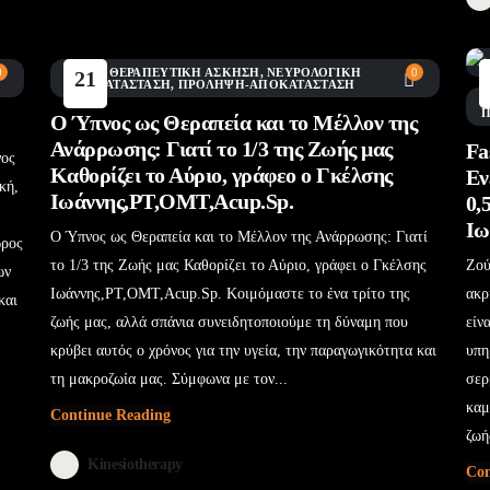
0
BLOG
,
ΘΕΡΑΠΕΥΤΙΚΉ ΆΣΚΗΣΗ
,
ΝΕΥΡΟΛΟΓΙΚΉ
0
21
ΑΠΟΚΑΤΆΣΤΑΣΗ
,
ΠΡΌΛΗΨΗ-ΑΠΟΚΑΤΆΣΤΑΣΗ
Ιούν
Ο Ύπνος ως Θεραπεία και το Μέλλον της
Ανάρρωσης: Γιατί το 1/3 της Ζωής μας
Fa
νος
Καθορίζει το Αύριο, γράφεο ο Γκέλσης
Εν
κή,
Ιωάννης,PT,OMT,Acup.Sp.
0,
Ιω
Ο Ύπνος ως Θεραπεία και το Μέλλον της Ανάρρωσης: Γιατί
ώρος
το 1/3 της Ζωής μας Καθορίζει το Αύριο, γράφει ο Γκέλσης
Ζού
ων
Ιωάννης,PT,OMT,Acup.Sp. Κοιμόμαστε το ένα τρίτο της
ακρ
και
ζωής μας, αλλά σπάνια συνειδητοποιούμε τη δύναμη που
είν
κρύβει αυτός ο χρόνος για την υγεία, την παραγωγικότητα και
υπη
τη μακροζωία μας. Σύμφωνα με τον...
σερ
καμ
Continue Reading
ζωή
Kinesiotherapy
Con