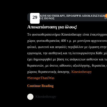
BLOG
,
KINESIOTHERAPY
,
ΠΡΌΛΗΨΗ-ΑΠΟΚΑΤΆΣΤΑΣΗ
,
29
ΧΡΌΝΙΟΣ ΠΌΝΟΣ
Ιούν
Αποκατάσταση για όλους!
Τo φυσικοθεραπευτήριο Kinesiotherapy είναι έναςσύγχρο
χώρος φυσικοθεραπείας 400 τ.μ. με μοντέρνα αρχιτεκτονι
φιλικό, φωτεινό και ασφαλές περιβάλλον με έμφαση στην
εργονομία, την αισθητική και τη λειτουργικότητα.Κάθε χ
έχει δημιουργηθεί με βάση τις ανάγκεςτων ασθενών και τ
θεραπευτών, με άνετες αίθουσες αξιολόγησης, θεραπείας 
χώρους θεραπευτικής άσκησης.
Kinesiotherapy
#StrongerThanIWas
Continue Reading
Kinesiotherapy