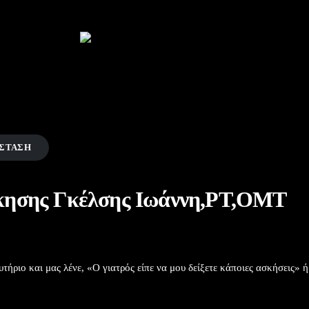
ΣΤΑΣΗ
κησης Γκέλσης Ιωάννη,PT,OMT
τήριο και μας λένε, «Ο γιατρός είπε να μου δείξετε κάποιες ασκήσεις» ή