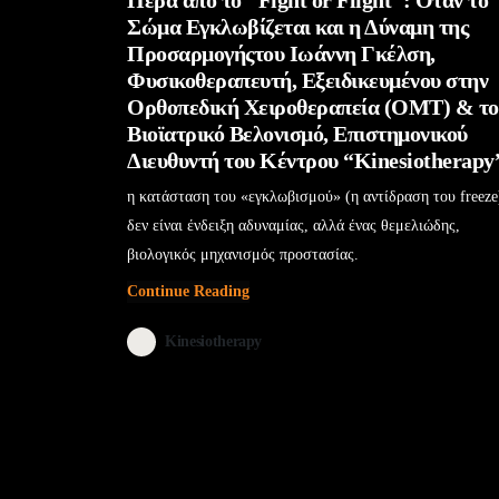
Πέρα από το "Fight or Flight": Όταν το
Σώμα Εγκλωβίζεται και η Δύναμη της
Προσαρμογήςτου Ιωάννη Γκέλση,
Φυσικοθεραπευτή, Εξειδικευμένου στην
Ορθοπεδική Χειροθεραπεία (OMT) & το
Βιοϊατρικό Βελονισμό, Επιστημονικού
Διευθυντή του Κέντρου “Kinesiotherapy
η κατάσταση του «εγκλωβισμού» (η αντίδραση του freeze
δεν είναι ένδειξη αδυναμίας, αλλά ένας θεμελιώδης,
βιολογικός μηχανισμός προστασίας.
Continue Reading
Kinesiotherapy