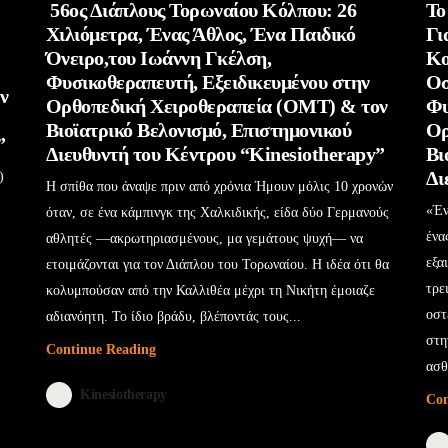
56ος Διάπλους Τορωναίου Κόλπου: 26
Το
Χιλιόμετρα, Ένας Άθλος, Ένα Παιδικό
Γι
Όνειρο,του Ιωάννη Γκέλση,
Κο
Φυσικοθεραπευτή, Εξειδικευμένου στην
Οσ
ν
Ορθοπεδική Χειροθεραπεία (OMT) & τον
Φυ
Βιοϊατρικό Βελονισμό, Επιστημονικού
Ορ
”
Διευθυντή του Κέντρου “Kinesiotherapy”
Βι
Δι
)
Η σπίθα που άναψε πριν από χρόνια Ήμουν μόλις 10 χρονών
«Έν
όταν, σε ένα κάμπινγκ της Χαλκιδικής, είδα δύο Γερμανούς
ένα
αθλητές —ακρωτηριασμένους, μα γεμάτους ψυχή— να
εξα
ετοιμάζονται για τον Διάπλου του Τορωναίου. Η ιδέα ότι θα
τρε
κολυμπούσαν από την Καλλιθέα μέχρι τη Νικήτη έμοιαζε
οστ
αδιανόητη. Το ίδιο βράδυ, βλέποντάς τους...
στη
Continue Reading
ασθ
Kinesiotherapy
Con