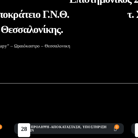
 Ιπποκράτειο Γ.Ν.Θ. τ. Συ
 Θεσσαλονίκης.
rapy” – Ωραιόκαστρο – Θεσσαλονικη
0
BLOG
,
ΠΡΌΛΗΨΗ-ΑΠΟΚΑΤΆΣΤΑΣΗ
,
ΥΠΟΣΤΉΡΙΞΗ
0
A
28
ΑΓΏΝΩΝ
Α
Ιούλ