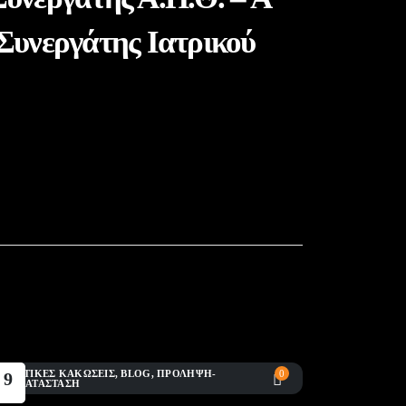
νεργάτης Ιατρικού
ΘΛΗΤΙΚΈΣ ΚΑΚΏΣΕΙΣ
,
BLOG
,
ΠΡΌΛΗΨΗ-
0
9
ΠΟΚΑΤΆΣΤΑΣΗ
Ιούλ