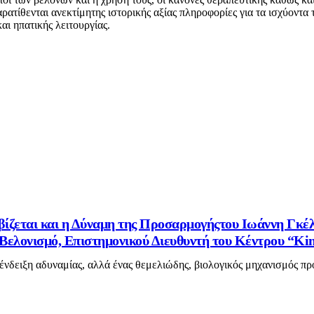
αρατίθενται ανεκτίμητης ιστορικής αξίας πληροφορίες για τα ισχύοντα
αι ηπατικής λειτουργίας.
βίζεται και η Δύναμη της Προσαρμογήςτου Ιωάννη Γκέ
ελονισμό, Επιστημονικού Διευθυντή του Κέντρου “Kin
 ένδειξη αδυναμίας, αλλά ένας θεμελιώδης, βιολογικός μηχανισμός πρ