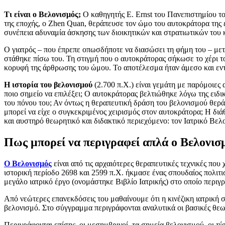
Τι είναι ο Βελονισμός;
Ο καθηγητής E. Ernst του Πανεπιστημίου του
της εποχής, ο Zhen Quan, θεράπευσε τον ώμο του αυτοκράτορα της
συνέπεια αδυναμία άσκησης των διοικητικών και στρατιωτικών του
Ο γιατρός – που έπρεπε οπωσδήποτε να διασώσει τη φήμη του – μετά
στάθηκε πίσω του. Τη στιγμή που ο αυτοκράτορας σήκωσε το χέρι το
κορυφή της άρθρωσης του ώμου. Το αποτέλεσμα ήταν άμεσο και εν
Η ιστορία του βελονισμού
(2.700 π.Χ.) είναι γεμάτη με παρόμοιες
ποιο σημείο να επιλέξει; Ο αυτοκράτορας βελτιώθηκε λόγω της ειδι
του πόνου του; Αν όντως η θεραπευτική δράση του βελονισμού θερ
μπορεί να είχε ο συγκεκριμένος χειρισμός στον αυτοκράτορα; Η δ
και αυστηρό θεωρητικό και διδακτικό περιεχόμενο: τον Ιατρικό Βελ
Πως μπορεί να περιγραφεί απλά ο Βελονισ
Ο Βελονισμός
είναι από τις αρχαιότερες θεραπευτικές τεχνικές που
ιστορική περίοδο 2698 και 2599 π.Χ. ήκμασε ένας σπουδαίος πολιτι
μεγάλο ιατρικό έργο (ονομάστηκε Βιβλίο Ιατρικής) στο οποίο περιγρ
Από νεώτερες επανεκδόσεις του μαθαίνουμε ότι η κινέζικη ιατρική 
βελονισμό. Στο σύγγραμμα περιγράφονται αναλυτικά οι βασικές θεωρί
Περιγράφονται επίσης, οι μεσημβρινοί, τα σημεία βελονισμού, οι τ