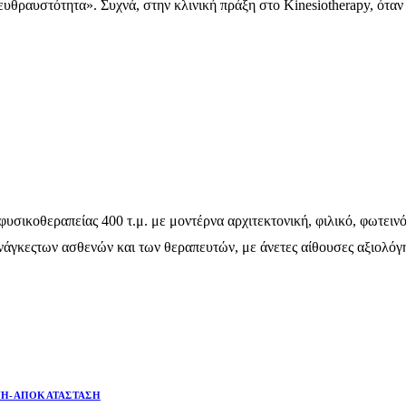
υθραυστότητα». Συχνά, στην κλινική πράξη στο Kinesiotherapy, ότα
υσικοθεραπείας 400 τ.μ. με μοντέρνα αρχιτεκτονική, φιλικό, φωτειν
 ανάγκεςτων ασθενών και των θεραπευτών, με άνετες αίθουσες αξιολό
Η-ΑΠΟΚΑΤΆΣΤΑΣΗ