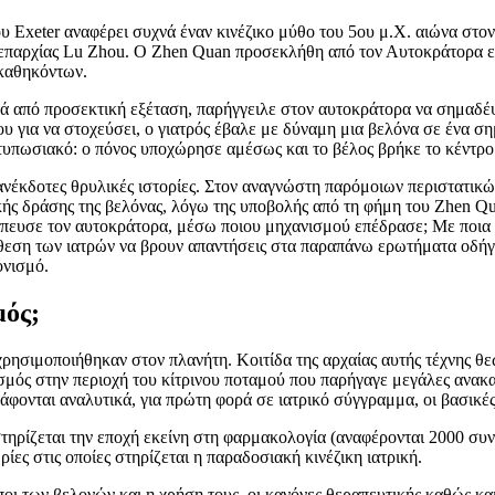
 Exeter αναφέρει συχνά έναν κινέζικο μύθο του 5ου μ.Χ. αιώνα στον
 επαρχίας Lu Zhou. O Zhen Quan προσεκλήθη από τον Αυτοκράτορα ε
 καθηκόντων.
 από προσεκτική εξέταση, παρήγγειλε στον αυτοκράτορα να σημαδέψει 
υ για να στοχεύσει, ο γιατρός έβαλε με δύναμη μια βελόνα σε ένα ση
τυπωσιακό: ο πόνος υποχώρησε αμέσως και το βέλος βρήκε το κέντρο
 ανέκδοτες θρυλικές ιστορίες. Στον αναγνώστη παρόμοιων περιστατικ
κής δράσης της βελόνας, λόγω της υποβολής από τη φήμη του Zhen Qua
άπευσε τον αυτοκράτορα, μέσω ποιου μηχανισμού επέδρασε; Με ποια 
ιάθεση των ιατρών να βρουν απαντήσεις στα παραπάνω ερωτήματα οδή
ονισμό.
μός;
 χρησιμοποιήθηκαν στον πλανήτη. Κοιτίδα της αρχαίας αυτής τέχνης θ
σμός στην περιοχή του κίτρινου ποταμού που παρήγαγε μεγάλες ανακαλ
άφονται αναλυτικά, για πρώτη φορά σε ιατρικό σύγγραμμα, οι βασικές
στηρίζεται την εποχή εκείνη στη φαρμακολογία (αναφέρονται 2000 συ
ες στις οποίες στηρίζεται η παραδοσιακή κινέζικη ιατρική.
ύποι των βελονών και η χρήση τους, οι κανόνες θεραπευτικής καθώς 