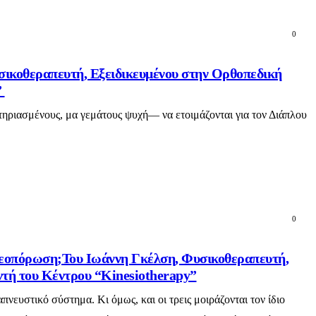
0
σικοθεραπευτή, Εξειδικευμένου στην Ορθοπεδική
”
τηριασμένους, μα γεμάτους ψυχή— να ετοιμάζονται για τον Διάπλου
0
τεοπόρωση;Του Ιωάννη Γκέλση, Φυσικοθεραπευτή,
ντή του Κέντρου “Kinesiotherapy”
νευστικό σύστημα. Κι όμως, και οι τρεις μοιράζονται τον ίδιο