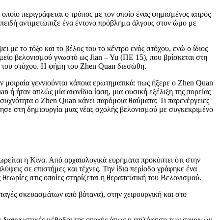
 οποίο περιγράφεται ο τρόπος με τον οποίο ένας φημισμένος ιατρός
πειδή αντιμετώπιζε ένα έντονο πρόβλημα άλγους στον ώμο με
με το τόξο και το βέλος του το κέντρο ενός στόχου, ενώ ο ίδιος
μείο βελονισμού γνωστό ως Jian – Yu (ΠΕ 15), που βρίσκεται στη
 του στόχου. Η φήμη του Zhen Quan διεσώθη.
ών μοιραία γεννιούνται κάποια ερωτηματικά: πως ήξερε ο Zhen Quan
n ή ήταν απλώς μία αιφνίδια ίαση, μια φυσική εξέλιξη της πορείας
συχνότητα ο Zhen Quan κάνει παρόμοια θαύματα; Τι παρενέργειες
γησε στη δημιουργία μιας νέας σχολής βελονισμού με συγκεκριμένο
εωρείται η Κίνα. Από αρχαιολογικά ευρήματα προκύπτει ότι στην
ύψεις σε επιστήμες και τέχνες. Την ίδια περίοδο γράφηκε ένα
 θεωρίες στις οποίες στηρίζεται η θεραπευτική του Βελονισμού.
νταγές σκευασμάτων από βότανα), στην χειρουργική και στο
και διαγνωστικές μέθοδοι της εποχής όπως η ψηλάφηση των σφυγμών,