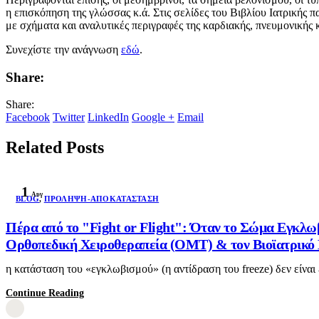
η επισκόπηση της γλώσσας κ.ά. Στις σελίδες του Βιβλίου Ιατρικής π
με σχήματα και αναλυτικές περιγραφές της καρδιακής, πνευμονικής κ
Συνεχίστε την ανάγνωση
εδώ
.
Share:
Share:
Facebook
Twitter
LinkedIn
Google +
Email
Related Posts
1
Αυγ
BLOG
,
ΠΡΌΛΗΨΗ-ΑΠΟΚΑΤΆΣΤΑΣΗ
Πέρα από το "Fight or Flight": Όταν το Σώμα Εγκλω
Ορθοπεδική Χειροθεραπεία (OMT) & τον Βιοϊατρικό Β
η κατάσταση του «εγκλωβισμού» (η αντίδραση του freeze) δεν είναι
Continue Reading