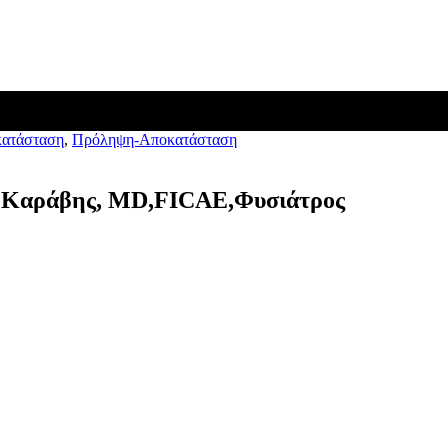
κατάσταση
,
Πρόληψη-Αποκατάσταση
δης Καράβης, MD,FICAE,Φυσιάτρος