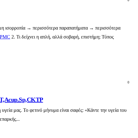
0
δύναμη ισορροπία → περισσότερα παραπατήματα → περισσότερα
PMC
2. Τι δείχνει η απλή, αλλά σοβαρή, επιστήμη; Τύπος
0
OMT,Acup.Sp,CKTP
υγεία μας. Το φετινό μήνυμα είναι σαφές: «Κάντε την υγεία του
επαρκής...