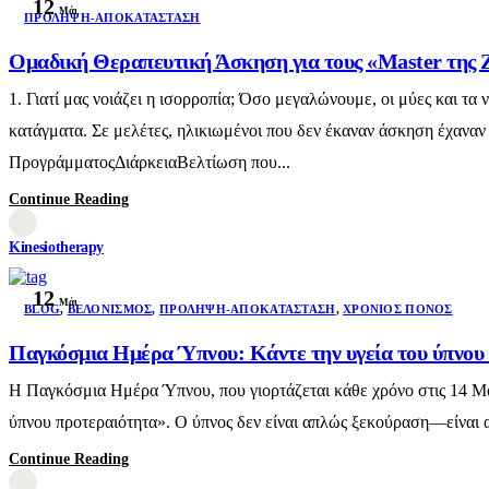
12
Μάι
ΠΡΌΛΗΨΗ-ΑΠΟΚΑΤΆΣΤΑΣΗ
Ομαδική Θεραπευτική Άσκηση για τους «Master της 
1. Γιατί μας νοιάζει η ισορροπία; Όσο μεγαλώνουμε, οι μύες και 
κατάγματα. Σε μελέτες, ηλικιωμένοι που δεν έκαναν άσκηση έχαναν
ΠρογράμματοςΔιάρκειαΒελτίωση που...
Continue Reading
Kinesiotherapy
12
Μάι
BLOG
,
ΒΕΛΟΝΙΣΜΌΣ
,
ΠΡΌΛΗΨΗ-ΑΠΟΚΑΤΆΣΤΑΣΗ
,
ΧΡΌΝΙΟΣ ΠΌΝΟΣ
Παγκόσμια Ημέρα Ύπνου: Κάντε την υγεία του ύπνο
Η Παγκόσμια Ημέρα Ύπνου, που γιορτάζεται κάθε χρόνο στις 14 Μαρτ
ύπνου προτεραιότητα». Ο ύπνος δεν είναι απλώς ξεκούραση—είναι α
Continue Reading