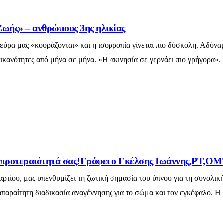
Ζωής» – ανθρώπους 3ης ηλικίας
τα νεύρα μας «κουράζονται» και η ισορροπία γίνεται πιο δύσκολη. Α
 ικανότητες από μήνα σε μήνα. «Η ακινησία σε γερνάει πιο γρήγορα».
υ προτεραιότητά σας!Γράφει ο Γκέλσης Ιωάννης,PT,
ίου, μας υπενθυμίζει τη ζωτική σημασία του ύπνου για τη συνολική 
παραίτητη διαδικασία αναγέννησης για το σώμα και τον εγκέφαλο. Η 