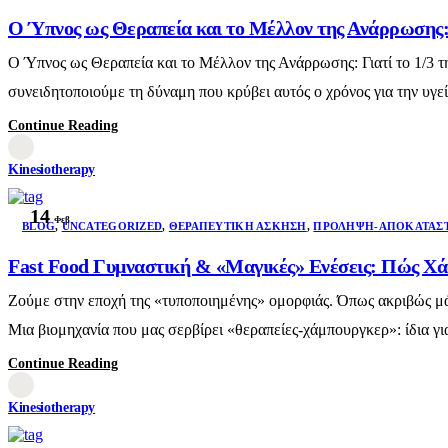
Ο Ύπνος ως Θεραπεία και το Μέλλον της Ανάρρωσης: 
Ο Ύπνος ως Θεραπεία και το Μέλλον της Ανάρρωσης: Γιατί το 1/3 τ
συνειδητοποιούμε τη δύναμη που κρύβει αυτός ο χρόνος για την υγε
Continue Reading
Kinesiotherapy
14
Φεβ
BLOG
,
UNCATEGORIZED
,
ΘΕΡΑΠΕΥΤΙΚΉ ΆΣΚΗΣΗ
,
ΠΡΌΛΗΨΗ-ΑΠΟΚΑΤΆΣ
Fast Food Γυμναστική & «Μαγικές» Ενέσεις: Πώς Χά
Ζούμε στην εποχή της «τυποποιημένης» ομορφιάς. Όπως ακριβώς μάθ
Μια βιομηχανία που μας σερβίρει «θεραπείες-χάμπουργκερ»: ίδια γι
Continue Reading
Kinesiotherapy