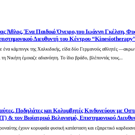
ας Άθλος, Ένα Παιδικό Όνειρο,του Ιωάννη Γκέλση, Φυ
πιστημονικού Διευθυντή του Κέντρου “Kinesiotherapy
σε ένα κάμπινγκ της Χαλκιδικής, είδα δύο Γερμανούς αθλητές —ακρω
τη Νικήτη έμοιαζε αδιανόητη. Το ίδιο βράδυ, βλέποντάς τους...
αύτες, Ποδηλάτες και Κολυμβητές Κινδυνεύουν με Οσ
) & τον Βιοϊατρικό Βελονισμό, Επιστημονικού Διευθυ
ροναύτης έχουν κορυφαία φυσική κατάσταση και εξαιρετικό καρδιοαναπ