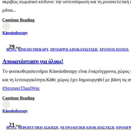
ακριβώς σωματικό κίνδυνο: την οστεοπόρωση και τη μυοσκελετική ε
μάτια...
Continue Reading
Kinesiotherapy
29
Ιούν
BLOG
,
KINESIOTHERAPY
,
ΠΡΌΛΗΨΗ-ΑΠΟΚΑΤΆΣΤΑΣΗ
,
ΧΡΌΝΙΟΣ ΠΌΝΟΣ
Αποκατάσταση για όλους!
Τo φυσικοθεραπευτήριο Kinesiotherapy είναι έναςσύγχρονος χώρος φ
και τη λειτουργικότητα.Κάθε χώρος έχει δημιουργηθεί με βάση τις
#StrongerThanIWas
Continue Reading
Kinesiotherapy
21
Ιούν
BLOG
,
ΘΕΡΑΠΕΥΤΙΚΉ ΆΣΚΗΣΗ
,
ΝΕΥΡΟΛΟΓΙΚΉ ΑΠΟΚΑΤΆΣΤΑΣΗ
,
ΠΡΌΛΗΨ