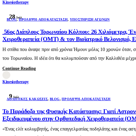
Kinesiotherapy
28
Ιούλ
BLOG
,
ΠΡΌΛΗΨΗ-ΑΠΟΚΑΤΆΣΤΑΣΗ
,
ΥΠΟΣΤΉΡΙΞΗ ΑΓΏΝΩΝ
56ος Διάπλους Τορωναίου Κόλπου: 26 Χιλιόμετρα, Έν
Χειροθεραπεία (OMT) & τον Βιοϊατρικό Βελονισμό, Ε
Η σπίθα που άναψε πριν από χρόνια Ήμουν μόλις 10 χρονών όταν, 
του Τορωναίου. Η ιδέα ότι θα κολυμπούσαν από την Καλλιθέα μέχρι 
Continue Reading
Kinesiotherapy
9
Ιούλ
AΘΛΗΤΙΚΈΣ ΚΑΚΏΣΕΙΣ
,
BLOG
,
ΠΡΌΛΗΨΗ-ΑΠΟΚΑΤΆΣΤΑΣΗ
Το Παράδοξο της Φυσικής Κατάστασης: Γιατί Αστρον
Εξειδικευμένου στην Ορθοπεδική Χειροθεραπεία (OMT
«Ένας ελίτ κολυμβητής, ένας επαγγελματίας ποδηλάτης και ένας αστ