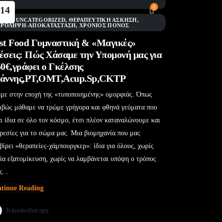
0
14
Φεβ
BLOG
,
UNCATEGORIZED
,
ΘΕΡΑΠΕΥΤΙΚΉ ΆΣΚΗΣΗ
,
ΠΡΌΛΗΨΗ-ΑΠΟΚΑΤΆΣΤΑΣΗ
,
ΧΡΌΝΙΟΣ ΠΌΝΟΣ
st Food Γυμναστική & «Μαγικές»
έσεις: Πώς Χάσαμε την Υπομονή μας για
50€,γράφει ο Γκέλσης
άννης,PT,OMT,Acup.Sp,CKTP
με στην εποχή της «τυποποιημένης» ομορφιάς. Όπως
ιβώς μάθαμε να τρώμε γρήγορα και φθηνά γεύματα που
αι ίδια σε όλο τον κόσμο, έτσι πλέον καταναλώνουμε και
ρεσίες για το σώμα μας. Μια βιομηχανία που μας
βίρει «θεραπείες-χάμπουργκερ»: ίδια για όλους, χωρίς
ία εξατομίκευση, χωρίς να λαμβάνεται υπόψη ο τρόπος
ς...
tinue Reading
Kinesiotherapy