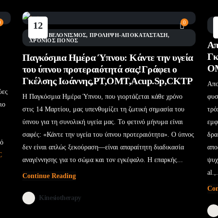
0
0
Θ
12
Μάι
BLOG
,
ΒΕΛΟΝΙΣΜΌΣ
,
ΠΡΌΛΗΨΗ-ΑΠΟΚΑΤΆΣΤΑΣΗ
,
ΧΡΌΝΙΟΣ ΠΌΝΟΣ
Απ
Γκ
Παγκόσμια Ημέρα Ύπνου: Κάντε την υγεία
Ο
του ύπνου προτεραιότητά σας!Γράφει ο
Γκέλσης Ιωάννης,PT,OMT,Acup.Sp,CKTP
Απο
ύες
Η Παγκόσμια Ημέρα Ύπνου, που γιορτάζεται κάθε χρόνο
φυσ
ιο
στις 14 Μαρτίου, μας υπενθυμίζει τη ζωτική σημασία του
τρό
ύπνου για τη συνολική υγεία μας. Το φετινό μήνυμα είναι
εμφ
σαφές: «Κάντε την υγεία του ύπνου προτεραιότητα». Ο ύπνος
δρα
πό
δεν είναι απλώς ξεκούραση—είναι απαραίτητη διαδικασία
απο
C
αναγέννησης για το σώμα και τον εγκέφαλο. Η επαρκής...
ψυχ
al.,.
Continue Reading
Con
Kinesiotherapy