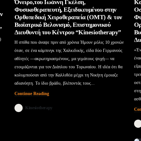
Όνειρο,του Ιωάννη Γκέλση,
Κο
Φυσικοθεραπευτή, Εξειδικευμένου στην
Οσ
ν
Ορθοπεδική Χειροθεραπεία (OMT) & τον
Φυ
Βιοϊατρικό Βελονισμό, Επιστημονικού
Ορ
”
Διευθυντή του Κέντρου “Kinesiotherapy”
Βι
Δι
)
Η σπίθα που άναψε πριν από χρόνια Ήμουν μόλις 10 χρονών
«Έν
όταν, σε ένα κάμπινγκ της Χαλκιδικής, είδα δύο Γερμανούς
ένα
αθλητές —ακρωτηριασμένους, μα γεμάτους ψυχή— να
εξα
ετοιμάζονται για τον Διάπλου του Τορωναίου. Η ιδέα ότι θα
τρε
κολυμπούσαν από την Καλλιθέα μέχρι τη Νικήτη έμοιαζε
οστ
αδιανόητη. Το ίδιο βράδυ, βλέποντάς τους...
στη
Continue Reading
ασθ
Kinesiotherapy
Con