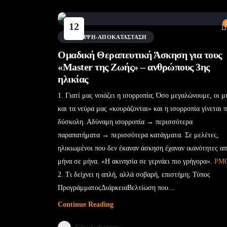
12
Μάι
ΠΡΌΛΗΨΗ-ΑΠΟΚΑΤΆΣΤΑΣΗ
Ομαδική Θεραπευτική Άσκηση για τους
«Master της Ζωής» – ανθρώπους 3ης
ηλικίας
1. Γιατί μας νοιάζει η ισορροπία; Όσο μεγαλώνουμε, οι μ
και τα νεύρα μας «κουράζονται» και η ισορροπία γίνεται π
δύσκολη. Αδύναμη ισορροπία → περισσότερα
παραπατήματα → περισσότερα κατάγματα. Σε μελέτες,
ηλικιωμένοι που δεν έκαναν άσκηση έχαναν ικανότητες α
μήνα σε μήνα. «Η ακινησία σε γερνάει πιο γρήγορα».
PM
2. Τι δείχνει η απλή, αλλά σοβαρή, επιστήμη; Τύπος
ΠρογράμματοςΔιάρκειαΒελτίωση που...
Continue Reading