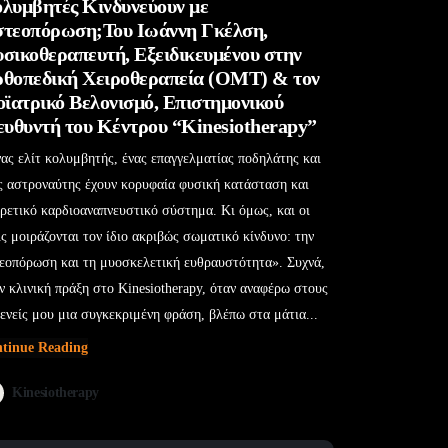
λυμβητές Κινδυνεύουν με
τεοπόρωση;Του Ιωάννη Γκέλση,
σικοθεραπευτή, Εξειδικευμένου στην
θοπεδική Χειροθεραπεία (OMT) & τον
οϊατρικό Βελονισμό, Επιστημονικού
ευθυντή του Κέντρου “Kinesiotherapy”
ας ελίτ κολυμβητής, ένας επαγγελματίας ποδηλάτης και
ς αστροναύτης έχουν κορυφαία φυσική κατάσταση και
ιρετικό καρδιοαναπνευστικό σύστημα. Κι όμως, και οι
ις μοιράζονται τον ίδιο ακριβώς σωματικό κίνδυνο: την
εοπόρωση και τη μυοσκελετική ευθραυστότητα». Συχνά,
ν κλινική πράξη στο Kinesiotherapy, όταν αναφέρω στους
ενείς μου μια συγκεκριμένη φράση, βλέπω στα μάτια...
tinue Reading
Kinesiotherapy