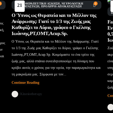
0
BLOG
,
ΘΕΡΑΠΕΥΤΙΚΉ ΆΣΚΗΣΗ
,
ΝΕΥΡΟΛΟΓΙΚΉ
0
21
ΑΠΟΚΑΤΆΣΤΑΣΗ
,
ΠΡΌΛΗΨΗ-ΑΠΟΚΑΤΆΣΤΑΣΗ
Ιούν
Ο Ύπνος ως Θεραπεία και το Μέλλον της
Ανάρρωσης: Γιατί το 1/3 της Ζωής μας
Fa
νος
Καθορίζει το Αύριο, γράφεο ο Γκέλσης
Εν
κή,
Ιωάννης,PT,OMT,Acup.Sp.
0,
Ιω
Ο Ύπνος ως Θεραπεία και το Μέλλον της Ανάρρωσης: Γιατί
ώρος
το 1/3 της Ζωής μας Καθορίζει το Αύριο, γράφει ο Γκέλσης
Ζού
ων
Ιωάννης,PT,OMT,Acup.Sp. Κοιμόμαστε το ένα τρίτο της
ακρ
και
ζωής μας, αλλά σπάνια συνειδητοποιούμε τη δύναμη που
είν
κρύβει αυτός ο χρόνος για την υγεία, την παραγωγικότητα και
υπη
τη μακροζωία μας. Σύμφωνα με τον...
σερ
καμ
Continue Reading
ζωή
Kinesiotherapy
Con