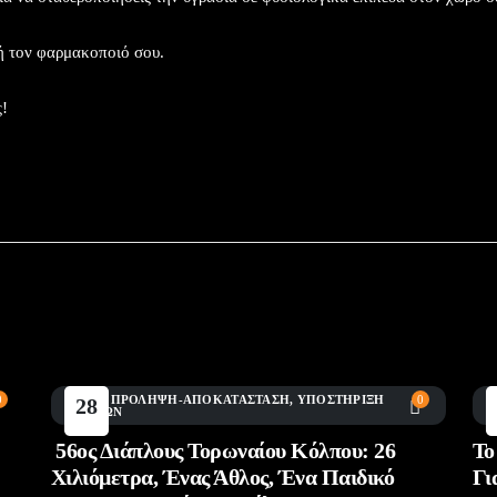
ή τον φαρμακοποιό σου.
ς!
0
BLOG
,
ΠΡΌΛΗΨΗ-ΑΠΟΚΑΤΆΣΤΑΣΗ
,
ΥΠΟΣΤΉΡΙΞΗ
0
A
28
ΑΓΏΝΩΝ
Α
Ιούλ
56ος Διάπλους Τορωναίου Κόλπου: 26
Το
Χιλιόμετρα, Ένας Άθλος, Ένα Παιδικό
Γι