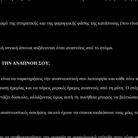
σμό της στοματικής και της φαρυγγικής φάσης της κατάποσης (που είνα
ή υπνική άπνοια αυξάνονται όταν αναπνέεις από το στόμα.
Σ ΤΗΝ ΑΝΑΠΝΟΗ ΣΟΥ;
είναι να παρατηρήσεις την αναπνευστική σου λειτουργία και κάθε πότε α
ταση ηρεμίας και να πάρεις μερικές ήρεμες αναπνοές από τη μύτη. Ο στό
αντάζει δύσκολο, αλλάζοντας όμως αυτή τη συνήθεια μπορείς να βελτιώσει
 αναπνευστικές ασκήσεις σκοπό έχουν να επανεκπαιδεύσουν τους μύες τ
ια να σταθεροποιήσεις την υγρασία σε φυσιολογικά επίπεδα στον χώρο σ