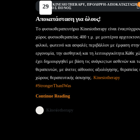
BLOG
,
KINESIOTHERAPY
,
ΠΡΌΛΗΨΗ-ΑΠΟΚΑΤΆΣΤΑΣΗ
,
29
ΧΡΌΝΙΟΣ ΠΌΝΟΣ
Ιούν
Αποκατάσταση για όλους!
Τo φυσικοθεραπευτήριο Kinesiotherapy είναι έναςσύγχρο
χώρος φυσικοθεραπείας 400 τ.μ. με μοντέρνα αρχιτεκτονι
φιλικό, φωτεινό και ασφαλές περιβάλλον με έμφαση στην
εργονομία, την αισθητική και τη λειτουργικότητα.Κάθε χ
έχει δημιουργηθεί με βάση τις ανάγκεςτων ασθενών και τ
θεραπευτών, με άνετες αίθουσες αξιολόγησης, θεραπείας 
χώρους θεραπευτικής άσκησης.
Kinesiotherapy
#StrongerThanIWas
Continue Reading
Kinesiotherapy