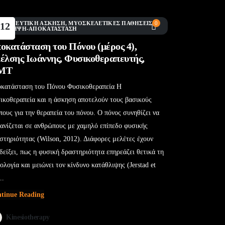
ΕΡΑΠΕΥΤΙΚΉ ΆΣΚΗΣΗ
,
ΜΥΟΣΚΕΛΕΤΙΚΈΣ ΠΑΘΉΣΕΙΣ
,
0
12
ΠΡΌΛΗΨΗ-ΑΠΟΚΑΤΆΣΤΑΣΗ
Μάι
οκατάσταση του Πόνου (μέρος 4),
έλσης Ιωάννης, Φυσικοθεραπευτής,
ΜΤ
κατάσταση του Πόνου Φυσικοθεραπεία Η
ικοθεραπεία και η άσκηση αποτελούν τους βασικούς
πους για την θεραπεία του πόνου. Ο πόνος συνηθίζει να
ανίζεται σε ανθρώπους με χαμηλό επίπεδο φυσικής
στηριότητας (Wilson, 2012). Διάφορες μελέτες έχουν
δείξει, πως η φυσική δραστηριότητα επηρεάζει θετικά τη
ολογία και μειώνει τον κίνδυνο κατάθλιψης (Jerstad et
..
tinue Reading
Kinesiotherapy