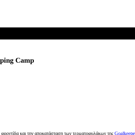
eping Camp
ην φροντίδα και την αποκατάσταση των τερματοφυλάκων της
Goalkeepe