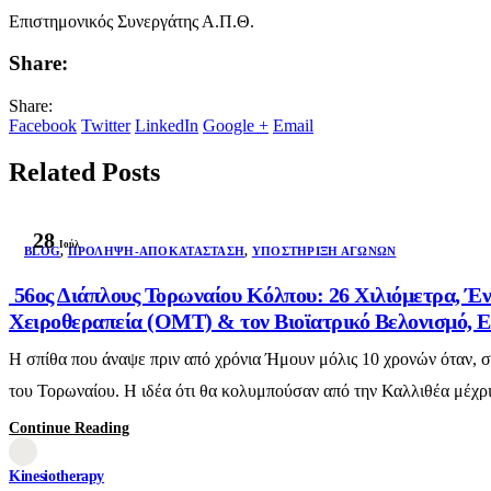
Επιστημονικός Συνεργάτης Α.Π.Θ.
Share:
Share:
Facebook
Twitter
LinkedIn
Google +
Email
Related Posts
28
Ιούλ
BLOG
,
ΠΡΌΛΗΨΗ-ΑΠΟΚΑΤΆΣΤΑΣΗ
,
ΥΠΟΣΤΉΡΙΞΗ ΑΓΏΝΩΝ
56ος Διάπλους Τορωναίου Κόλπου: 26 Χιλιόμετρα, Έν
Χειροθεραπεία (OMT) & τον Βιοϊατρικό Βελονισμό, Ε
Η σπίθα που άναψε πριν από χρόνια Ήμουν μόλις 10 χρονών όταν, 
του Τορωναίου. Η ιδέα ότι θα κολυμπούσαν από την Καλλιθέα μέχρι 
Continue Reading
Kinesiotherapy