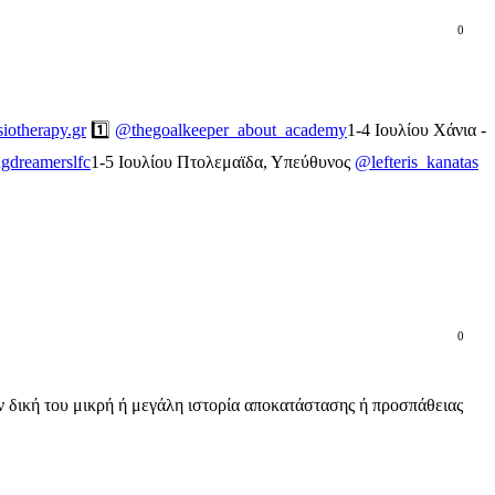
0
iotherapy.gr
1️⃣
@thegoalkeeper_about_academy
1-4 Ιουλίου Χάνια -
dreamerslfc
1-5 Ιουλίου Πτολεμαϊδα, Υπεύθυνος
@lefteris_kanatas
0
ν δική του μικρή ή μεγάλη ιστορία αποκατάστασης ή προσπάθειας