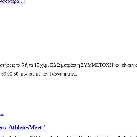
ρισσότερα…)
περπατήσεις τα 5 ή τα 15 χλμ. ΕΔΩ μετράει η ΣΥΜΜΕΤΟΧΗ και είναι 
9 90 50, μίλησε με τον Γιάννη ή την...
ΩΝ
ers_AthletesMeet"