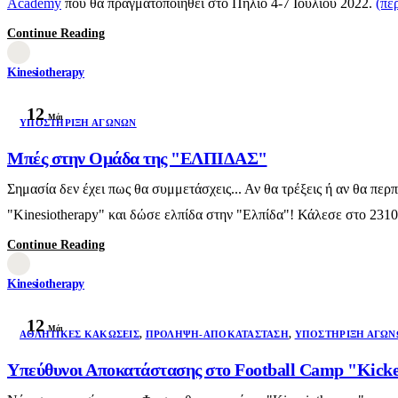
Αcademy
που θα πραγματοποιηθεί στο Πήλιο 4-7 Ιουλίου 2022.
(πε
Continue Reading
Kinesiotherapy
12
Μάι
ΥΠΟΣΤΉΡΙΞΗ ΑΓΏΝΩΝ
Μπές στην Ομάδα της "ΕΛΠΙΔΑΣ"
Σημασία δεν έχει πως θα συμμετάσχεις... Αν θα τρέξεις ή αν θα 
"Kinesiotherapy" και δώσε ελπίδα στην "Ελπίδα"! Κάλεσε στο 2310 6
Continue Reading
Kinesiotherapy
12
Μάι
AΘΛΗΤΙΚΈΣ ΚΑΚΏΣΕΙΣ
,
ΠΡΌΛΗΨΗ-ΑΠΟΚΑΤΆΣΤΑΣΗ
,
ΥΠΟΣΤΉΡΙΞΗ ΑΓΏΝ
Υπεύθυνοι Αποκατάστασης στο Football Camp "Kick