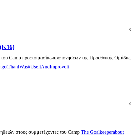
0
 (Κ16)
τές του Camp προετοιμασίας-προπονησεων της Προεθνικής Ομάδας
ongetThanIWas
#UseItAndImproveIt
0
βοηθειών στους συμμετέχοντες του Camp
Τhe Goalkeeperabout