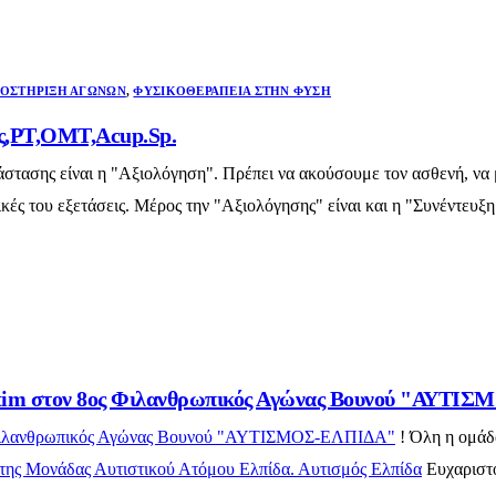
ΟΣΤΉΡΙΞΗ ΑΓΏΝΩΝ
,
ΦΥΣΙΚΟΘΕΡΑΠΕΊΑ ΣΤΗΝ ΦΎΣΗ
ης,PT,OMT,Acup.Sp.
τασης είναι η "Αξιολόγηση". Πρέπει να ακούσουμε τον ασθενή, να μά
ικές του εξετάσεις. Μέρος την "Αξιολόγησης" είναι και η "Συνέντευξ
mistim στον 8ος Φιλανθρωπικός Αγώνας Βουνού "ΑΥΤ
ιλανθρωπικός Αγώνας Βουνού "ΑΥΤΙΣΜΟΣ-ΕΛΠΙΔΑ"
! Όλη η ομάδ
της Μονάδας Αυτιστικού Ατόμου Ελπίδα. Αυτισμός Ελπίδα
Ευχαριστο