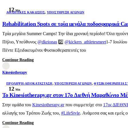
12
Μάι
AΘΛΗΤΙΚΈΣ ΚΑΚΏΣΕΙΣ
,
ΥΠΟΣΤΉΡΙΞΗ ΑΓΏΝΩΝ
Rehabilitation Spots σε τρία μεγάλα ποδοσφαιρικά C
Τρία μεγάλα Summer Camps! Την ίδια χρονική περίοδο! Όλα ηγού
Πήλιο, Υπεύθυνος
@dkrionas
2️⃣
@kickers_athletesmeet
1-7 Ιουλίου
Πέντε Εξειδικευμένοι Φυσικοθεραπευτές του
Continue Reading
Kinesiotherapy
ΠΡΌΛΗΨΗ-ΑΠΟΚΑΤΆΣΤΑΣΗ
,
ΥΠΟΣΤΉΡΙΞΗ ΑΓΏΝΩΝ
,
ΦΥΣΙΚΟΘΕΡΑΠΕΊΑ Σ
12
Μάι
Το Kinesiotherapy.gr στον 17o Διεθνή Μαραθώνιο Μέ
Στην ομάδα του
Kinesiotherapy.gr
που συμμετείχε στο
17ος ΔΙΕΘ
αλλαγής του Τρόπου Ζωής του,
#LifeStyle
. Ανάμεσα σας και εμείς οι
Continue Reading