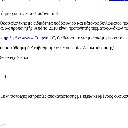
τριο για την εμπιστοσύνη του!
εσσαλονίκης με ειδικότητα ποδόσφαιρο και κάτοχος διπλώματος πρ
ζεται ως προπονητής. Από το 2010 είναι προπονητής τερματοφυλάκω
στήριξη Αγώνων – Τουρνουά”
, θα δώσουμε για μια ακόμη φορά τον 
σφέρουμε κάθε φορά Αναβαθμισμένες Υπηρεσίες Αποκατάστασης!
ecovery Station
niki
p με αντίστοιχες υπηρεσίες αποκατάστασης με εξειδικευμένους φυσικο
py»