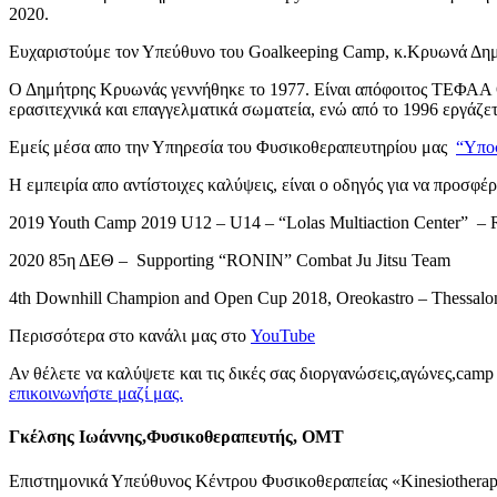
2020.
Ευχαριστούμε τον Υπεύθυνο του Goalkeeping Camp, κ.Κρυωνά Δημή
Ο Δημήτρης Κρυωνάς γεννήθηκε το 1977. Είναι απόφοιτος ΤΕΦΑΑ Θ
ερασιτεχνικά και επαγγελματικά σωματεία, ενώ από το 1996 εργά
Εμείς μέσα απο την Υπηρεσία του Φυσικοθεραπευτηρίου μας
“Υπο
Η εμπειρία απο αντίστοιχες καλύψεις, είναι ο οδηγός για να προ
2019 Youth Camp 2019 U12 – U14 – “Lolas Multiaction Center” – R
2020 85η ΔΕΘ – Supporting “RONIN” Combat Ju Jitsu Team
4th Downhill Champion and Open Cup 2018, Oreokastro – Thessalo
Περισσότερα στο κανάλι μας στο
YouTube
Αν θέλετε να καλύψετε και τις δικές σας διοργανώσεις,αγώνες,cam
επικοινωνήστε μαζί μας.
Γκέλσης Ιωάννης,Φυσικοθεραπευτής, ΟΜΤ
Επιστημονικά Υπεύθυνος Κέντρου Φυσικοθεραπείας «Kinesiothera