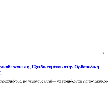
0
σικοθεραπευτή, Εξειδικευμένου στην Ορθοπεδική
”
τηριασμένους, μα γεμάτους ψυχή— να ετοιμάζονται για τον Διάπλου