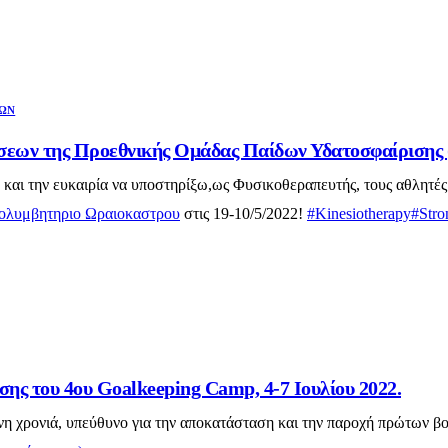
ΩΝ
σεων της Προεθνικής Ομάδας Παίδων Υδατοσφαίρισης
ή και την ευκαιρία να υποστηρίξω,ως Φυσικοθεραπευτής, τους αθλη
ολυμβητηριο Ωραιοκαστρου
στις 19-10/5/2022!
#Kinesiotherapy
#Str
ης του 4ου Goalkeeping Camp, 4-7 Ιουλίου 2022.
ενη χρονιά, υπεύθυνο για την αποκατάσταση και την παροχή πρώτων 