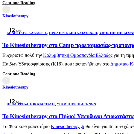
Continue Reading
Kinesiotherapy
12
Μάι
AΘΛΗΤΙΚΈΣ ΚΑΚΏΣΕΙΣ
,
ΠΡΌΛΗΨΗ-ΑΠΟΚΑΤΆΣΤΑΣΗ
,
ΥΠΟΣΤΉΡΙΞΗ ΑΓΏΝ
To Kinesiotherapy στο Camp προετοιμασίας-προπονη
Ευχαριστώ πολύ την
Κολυμβητική Ομοσπονδία Ελλάδος
για τη τιμ
Παίδων Υδατοσφαίρισης (Κ16), που προπονήθηκαν στο
Δημοτικο Κ
Continue Reading
Kinesiotherapy
12
Μάι
ΠΡΌΛΗΨΗ-ΑΠΟΚΑΤΆΣΤΑΣΗ
,
ΥΠΟΣΤΉΡΙΞΗ ΑΓΏΝΩΝ
Το Kinesiotherapy στο Πήλιο! Υπεύθυνοι Αποκατάστασ
Το Φυσικοθεραπευτήριο
Kinesiotherapy.gr
θα είναι για 4η συνεχόμ