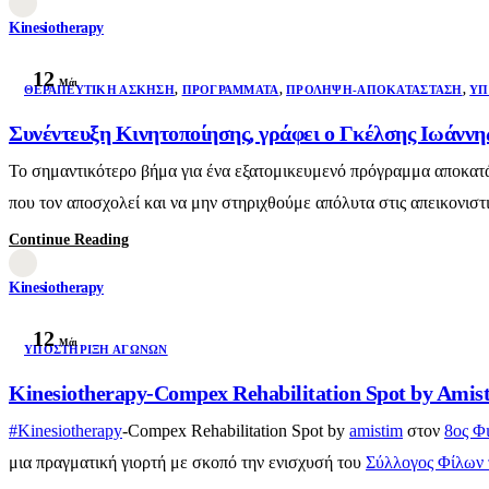
Kinesiotherapy
12
Μάι
ΘΕΡΑΠΕΥΤΙΚΉ ΆΣΚΗΣΗ
,
ΠΡΟΓΡΆΜΜΑΤΑ
,
ΠΡΌΛΗΨΗ-ΑΠΟΚΑΤΆΣΤΑΣΗ
,
ΥΠ
Συνέντευξη Κινητοποίησης, γράφει ο Γκέλσης Ιωάνν
Το σημαντικότερο βήμα για ένα εξατομικευμενό πρόγραμμα αποκατάσ
που τον αποσχολεί και να μην στηριχθούμε απόλυτα στις απεικονιστ
Continue Reading
Kinesiotherapy
12
Μάι
ΥΠΟΣΤΉΡΙΞΗ ΑΓΏΝΩΝ
Kinesiotherapy-Compex Rehabilitation Spot by A
#Kinesiotherapy
-Compex Rehabilitation Spot by
amistim
στον
8ος Φ
μια πραγματική γιορτή με σκοπό την ενισχυσή του
Σύλλογος Φίλων 