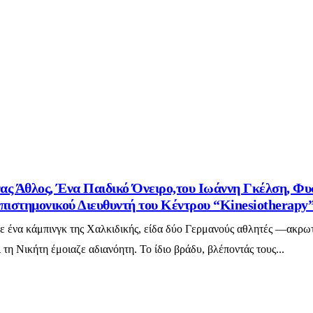
ας Άθλος, Ένα Παιδικό Όνειρο,του Ιωάννη Γκέλση, Φυ
πιστημονικού Διευθυντή του Κέντρου “Kinesiotherapy
σε ένα κάμπινγκ της Χαλκιδικής, είδα δύο Γερμανούς αθλητές —ακρω
τη Νικήτη έμοιαζε αδιανόητη. Το ίδιο βράδυ, βλέποντάς τους...