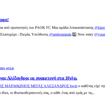
amps!
νται από προπονητές του PAOK FC Μια ομάδα Αποκατάστασης
@kines
 Ελατοχώρι - Πιερία, Υπεύθυνος
@andreampala
3️⃣ New entry
@young
ΤΗΝ ΦΎΣΗ
γας Αλέξανδρος με συμμετοχή στα 10χλμ.
ΝΗΣ ΜΑΡΑΘΩΝΙΟΣ ΜΕΓΑΣ ΑΛΕΞΑΝΔΡΟΣ bwin
ο καθένας είχε τη
 ίδιοι, οι Φυσικοθεραπευτές σας, ο κάθε ένας από εμάς με τις...