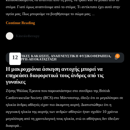
στόμα. Γιατί όμως αναπνέουμε από το στόμα; Τι αντίκτυπο έχει αυτό στην
υγεία μας; Πως μπορούμε να βοηθήσουμε το σώμα μας; ...
Continue Reading
Kinesiotherapy
AΘΛΗΤΙΚΈΣ ΚΑΚΏΣΕΙΣ
12
,
ΑΝΑΠΝΕΥΣΤΙΚΉ ΦΥΣΙΚΟΘΕΡΑΠΕΊΑ
,
0
ΠΡΌΛΗΨΗ-ΑΠΟΚΑΤΆΣΤΑΣΗ
Μάι
Η μακροχρόνια άσκηση αντοχής μπορεί να
επηρεάσει διαφορετικά τους άνδρες από τις
γυναίκες
Ζήσης Ψάλλας Έρευνα που παρουσιάστηκε στο συνέδριο της British
Cardiovascular Society (BCS) στο Μάντσεστερ, έδειξε ότι οι μεγαλύτεροι σε
ηλικία άνδρες αθλητές είχαν πιο άκαμπτη αορτή. Διαπιστώθηκε ότι η
αγγειακή ηλικία της αορτής των ανδρών αθλητών ήταν σχεδόν 10 χρόνια
μεγαλύτερη από τη χρονολογική τους ηλικία, ενώ οι αθλήτριες δεν έδειξαν
διαφορά...