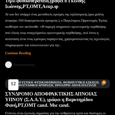
Τηλε-φυσικοθεραπεία,γράφει ο Γκέλσης
Ιωάννης,PT,OMT,Acup.sp
Αν και δεν υπάρχει ένας µοναδικός ορισµός της τηλεϊατρικής (µια µελέτη
αναφέρει 104 διαφορετικούς ορισµούς ), ο Παγκόσµιος Οργανισµός Υγείας
υιοθέτησε τον ακόλουθο: «Η παροχή υπηρεσιών υγειονοµικής περίθαλψης
από όλους τους επαγγελµατίες υγειονοµικής περίθαλψης, εκεί όπου η
απόσταση είναι ένας κρίσιµος παράγοντας, χρησιµοποιώντας τις τεχνολογίες
πληροφοριών και επικοινωνιών για την...
Continue Reading
Kinesiotherapy
ΑΝΑΠΝΕΥΣΤΙΚΉ ΦΥΣΙΚΟΘΕΡΑΠΕΊΑ
12
,
ΘΕΡΑΠΕΥΤΙΚΉ ΆΣΚΗΣΗ
,
0
ΚΡΟΤΑΦΟΓΝΑΘΙΚΉ ΆΡΘΡΩΣΗ
,
ΠΡΌΛΗΨΗ-ΑΠΟΚΑΤΆΣΤΑΣΗ
Μάι
ΣΥΝΔΡΟΜΟ ΑΠΟΦΡΑΚΤΙΚΗΣ ΑΠΝΟΙΑΣ
ΥΠΝΟΥ (Σ.Α.Α.Υ.), γράφει η Βαρυτημίδου
Φανή,PT,OMT cand. Msc cand.
Ο ύπνος είναι ζωτικής σημασίας για την ανθρώπινη υγεία και δυστυχώς οι