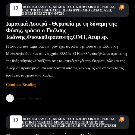
AΘΛΗΤΙΚΈΣ ΚΑΚΏΣΕΙΣ
12
,
ΑΝΑΠΝΕΥΣΤΙΚΉ ΦΥΣΙΚΟΘΕΡΑΠΕΊΑ
,
0
ΜΥΟΣΚΕΛΕΤΙΚΈΣ ΠΑΘΉΣΕΙΣ
,
ΠΡΌΛΗΨΗ-ΑΠΟΚΑΤΆΣΤΑΣΗ
,
Μάι
ΦΥΣΙΚΟΘΕΡΑΠΕΊΑ ΣΤΗΝ ΦΎΣΗ
Ιαματικά Λουτρά - Θεραπεία με τη δύναμη της
Φύσης, γράφει ο Γκέλσης
Ιωάννης,Φυσικοθεραπευτής,ΟΜΤ,Acup.sp.
Η ιστορία των ιαματικών πηγών έχει τις ρίζες της τόσο στην Ελληνική
Μυθολογία όσο και στην αρχαία Ελλάδα. Ο Ηρακλής συνήθιζε με προτροπή
της θεάς Αθηνάς να λούζεται στις ιαματικές πηγές των Θερμοπυλών και της
Αιδηψού προκειμένου να γιατρεύεται από τις κακουχίες και να ανακτά τις
δυνάμεις του μετά από κάθε...
Continue Reading
Kinesiotherapy
AΘΛΗΤΙΚΈΣ ΚΑΚΏΣΕΙΣ
12
,
ΑΝΑΠΝΕΥΣΤΙΚΉ ΦΥΣΙΚΟΘΕΡΑΠΕΊΑ
,
0
ΘΕΡΑΠΕΥΤΙΚΉ ΆΣΚΗΣΗ
,
ΜΥΟΣΚΕΛΕΤΙΚΈΣ ΠΑΘΉΣΕΙΣ
,
Μάι
ΝΕΥΡΟΛΟΓΙΚΉ ΑΠΟΚΑΤΆΣΤΑΣΗ
,
ΠΡΌΛΗΨΗ-ΑΠΟΚΑΤΆΣΤΑΣΗ