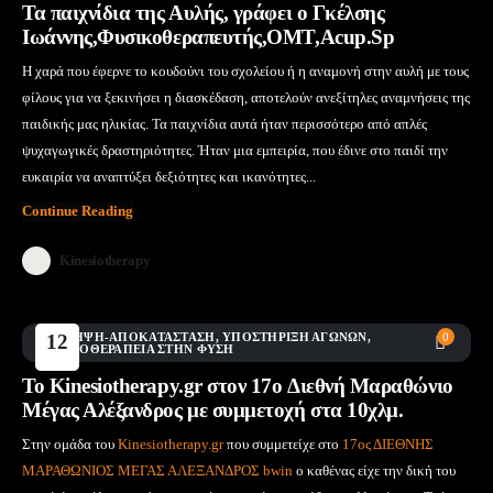
Τα παιχνίδια της Αυλής, γράφει ο Γκέλσης
Ιωάννης,Φυσικοθεραπευτής,ΟΜΤ,Acup.Sp
Η χαρά που έφερνε το κουδούνι του σχολείου ή η αναμονή στην αυλή με τους
φίλους για να ξεκινήσει η διασκέδαση, αποτελούν ανεξίτηλες αναμνήσεις της
παιδικής μας ηλικίας. Τα παιχνίδια αυτά ήταν περισσότερο από απλές
ψυχαγωγικές δραστηριότητες. Ήταν μια εμπειρία, που έδινε στο παιδί την
ευκαιρία να αναπτύξει δεξιότητες και ικανότητες...
Continue Reading
Kinesiotherapy
ΠΡΌΛΗΨΗ-ΑΠΟΚΑΤΆΣΤΑΣΗ
12
,
ΥΠΟΣΤΉΡΙΞΗ ΑΓΏΝΩΝ
,
0
ΦΥΣΙΚΟΘΕΡΑΠΕΊΑ ΣΤΗΝ ΦΎΣΗ
Μάι
Το Kinesiotherapy.gr στον 17o Διεθνή Μαραθώνιο
Μέγας Αλέξανδρος με συμμετοχή στα 10χλμ.
Στην ομάδα του
Kinesiotherapy.gr
που συμμετείχε στο
17ος ΔΙΕΘΝΗΣ
ΜΑΡΑΘΩΝΙΟΣ ΜΕΓΑΣ ΑΛΕΞΑΝΔΡΟΣ bwin
ο καθένας είχε την δική του