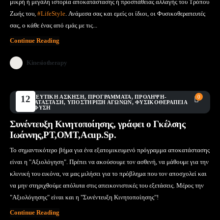
μικρή ή μεγάλη ιστορία αποκατάστασης ή προσπάθειας αλλαγής του Τρόπου
Ζωής του,
#LifeStyle
. Ανάμεσα σας και εμείς οι ίδιοι, οι Φυσικοθεραπευτές
σας, ο κάθε ένας από εμάς με τις...
Continue Reading
Kinesiotherapy
ΘΕΡΑΠΕΥΤΙΚΉ ΆΣΚΗΣΗ
12
,
ΠΡΟΓΡΆΜΜΑΤΑ
,
ΠΡΌΛΗΨΗ-
0
ΑΠΟΚΑΤΆΣΤΑΣΗ
,
ΥΠΟΣΤΉΡΙΞΗ ΑΓΏΝΩΝ
,
ΦΥΣΙΚΟΘΕΡΑΠΕΊΑ
Μάι
ΣΤΗΝ ΦΎΣΗ
Συνέντευξη Κινητοποίησης, γράφει ο Γκέλσης
Ιωάννης,PT,OMT,Acup.Sp.
Το σημαντικότερο βήμα για ένα εξατομικευμενό πρόγραμμα αποκατάστασης
είναι η "Αξιολόγηση". Πρέπει να ακούσουμε τον ασθενή, να μάθουμε για την
κλινική του εικόνα, να μας μιλήσει για το πρόβλημα που τον αποσχολεί και
να μην στηριχθούμε απόλυτα στις απεικονιστικές του εξετάσεις. Μέρος την
"Αξιολόγησης" είναι και η "Συνέντευξη Κινητοποίησης"!
Continue Reading