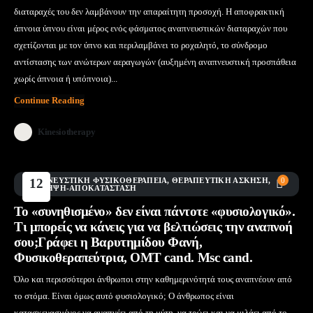
διαταραχές του δεν λαμβάνουν την απαραίτητη προσοχή. Η αποφρακτική
άπνοια ύπνου είναι μέρος ενός φάσματος αναπνευστικών διαταραχών που
σχετίζονται με τον ύπνο και περιλαμβάνει το ροχαλητό, το σύνδρομο
αντίστασης των ανώτερων αεραγωγών (αυξημένη αναπνευστική προσπάθεια
χωρίς άπνοια ή υπόπνοια)...
Continue Reading
Kinesiotherapy
ΑΝΑΠΝΕΥΣΤΙΚΉ ΦΥΣΙΚΟΘΕΡΑΠΕΊΑ
12
,
ΘΕΡΑΠΕΥΤΙΚΉ ΆΣΚΗΣΗ
,
0
ΠΡΌΛΗΨΗ-ΑΠΟΚΑΤΆΣΤΑΣΗ
Μάι
Το «συνηθισμένο» δεν είναι πάντοτε «φυσιολογικό».
Τι μπορείς να κάνεις για να βελτιώσεις την αναπνοή
σου;Γράφει η Βαρυτημίδου Φανή,
Φυσικοθεραπεύτρια, ΟΜΤ cand. Msc cand.
Όλο και περισσότεροι άνθρωποι στην καθημερινότητά τους αναπνέουν από
το στόμα. Είναι όμως αυτό φυσιολογικό; Ο άνθρωπος είναι
κατασκευασμένος να αναπνέει από τη μύτη, να τρώει και να μιλάει από το