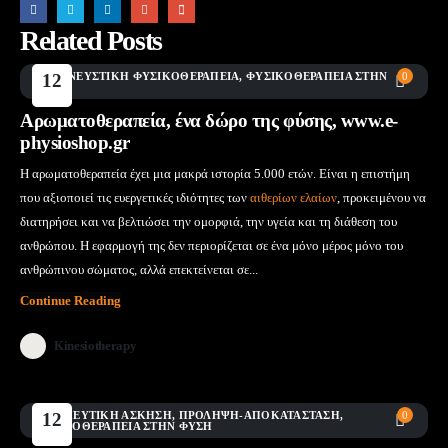
Related Posts
ΑΝΑΠΝΕΥΣΤΙΚΉ ΦΥΣΙΚΟΘΕΡΑΠΕΊΑ
12
,
ΦΥΣΙΚΟΘΕΡΑΠΕΊΑ ΣΤΗΝ
0
ΦΎΣΗ
Μάι
Αρωματοθεραπεία, ένα δώρο της φύσης, www.e-
physioshop.gr
Η αρωματοθεραπεία έχει μια μακρά ιστορία 5.000 ετών. Είναι η επιστήμη
που αξιοποιεί τις ευεργετικές ιδιότητες των
αιθερίων ελαίων
, προκειμένου να
διατηρήσει και να βελτιώσει την ομορφιά, την υγεία και τη διάθεση του
ανθρώπου. Η εφαρμογή της δεν περιορίζεται σε ένα μόνο μέρος μόνο του
ανθρώπινου σώματος, αλλά επεκτείνεται σε...
Continue Reading
Kinesiotherapy
ΘΕΡΑΠΕΥΤΙΚΉ ΆΣΚΗΣΗ
12
,
ΠΡΌΛΗΨΗ-ΑΠΟΚΑΤΆΣΤΑΣΗ
,
0
ΦΥΣΙΚΟΘΕΡΑΠΕΊΑ ΣΤΗΝ ΦΎΣΗ
Μάι