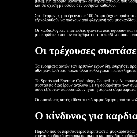
μειωμένη αερόβια ικανότητα» σε στρατιωτικούς που νόσ
και σε σχέση με όσους δεν νόσησαν καθόλου.
Στη Γερμανία, μια έρευνα σε 100 άτομα (όχι απαραίτητα
εξακολουθούν να πάσχουν από φλεγμονή του μυοκαρδίου, 
Οι καρδιολογικές επιπτώσεις φαίνεται πως αφορούν και τη
μυοκαρδίτιδα που αναπτύχθηκε όσο το παιδί νοσούσε από
Οι τρέχουσες συστάσει
Τα ευρήματα αυτών των ερευνών έχουν δημιουργήσει προ
αθλητών. Ωστόσο πολλά άλλα κολλεγιακά πρωταθλήματα β
Το Sports and Exercise Cardiology Council της Αμερικαν
συστάσεις διαφέρουν ανάλογα με τη σοβαρότητα των συμπ
όσοι εξ’αυτών παρουσιάζουν ήπια ή σοβαρά συμπτώματα πρ
Οι συστάσεις αυτές τίθενται υπό αμφισβήτηση από τα νε
Ο κίνδυνος για καρδι
Παρόλο που οι περισσότερες περιπτώσεις μυοκαρδίτιδας 
χρόνια καρδιακή ανεπάρκεια, ακόμη και αιφνίδιο καρδια