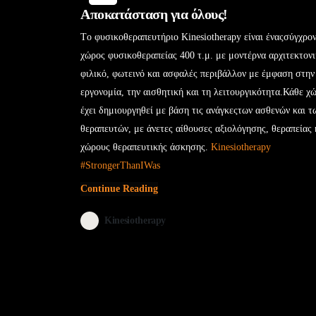
Αποκατάσταση για όλους!
Τo φυσικοθεραπευτήριο Kinesiotherapy είναι έναςσύγχρο
χώρος φυσικοθεραπείας 400 τ.μ. με μοντέρνα αρχιτεκτονι
φιλικό, φωτεινό και ασφαλές περιβάλλον με έμφαση στην
εργονομία, την αισθητική και τη λειτουργικότητα.Κάθε χ
έχει δημιουργηθεί με βάση τις ανάγκεςτων ασθενών και τ
θεραπευτών, με άνετες αίθουσες αξιολόγησης, θεραπείας 
χώρους θεραπευτικής άσκησης.
Kinesiotherapy
#StrongerThanIWas
Continue Reading
Kinesiotherapy