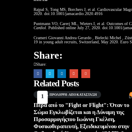
Rajpal S, Tong MS, Borchers J, et al. Cardiovascular Ma
2020. doi:10.1001/jamacardio.2020.4916
Puntmann VO, Carerj ML, Wieters I, et al. Outcomes of 
Cardiol.
Published online July 27, 2020. doi:10.1001/jam
Crameri Giovanni Andrea Gerardo , Bielecki Michel , Zü
19 in young adult recruits, Switzerland, May 2020. Euro 
Share:
Share:
Related Posts
BLOG
1
,
ΠΡΌΛΗΨΗ-ΑΠΟΚΑΤΆΣΤΑΣΗ
Αυγ
Πέρα από το "Fight or Flight": Όταν το
Σώμα Εγκλωβίζεται και η Δύναμη της
Προσαρμογήςτου Ιωάννη Γκέλση,
Φυσικοθεραπευτή, Εξειδικευμένου στην