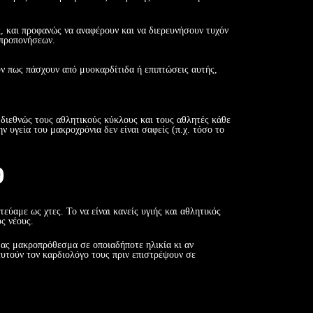
ς, και προφανώς να αναφέρουν και να διερευνήσουν τυχόν
 προπονήσεων.
υν πως πάσχουν από μυοκαρδίτιδα ή επιπτώσεις αυτής,
 διεθνώς τους αθλητικούς κύκλους και τους αθλητές κάθε
ν υγεία του μακροχρόνια δεν είναι σαφείς (π.χ. τόσο το
9
τεύαμε ως χτες. Το να είναι κανείς υγιής και αθλητικός
υς νέους.
μας μακροπρόθεσμα σε οποιαδήποτε ηλικία κι αν
υτούν τον καρδιολόγο τους πριν επιστρέψουν σε