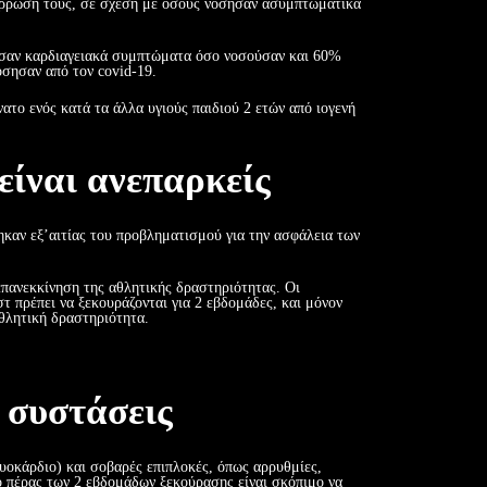
νάρρωσή τους, σε σχέση με όσους νόσησαν ασυμπτωματικά
άνισαν καρδιαγειακά συμπτώματα όσο νοσούσαν και 60%
όσησαν από τον covid-19.
νατο ενός κατά τα άλλα υγιούς παιδιού 2 ετών από ιογενή
είναι ανεπαρκείς
αν εξ’αιτίας του προβληματισμού για την ασφάλεια των
επανεκκίνηση της αθλητικής δραστηριότητας. Οι
 πρέπει να ξεκουράζονται για 2 εβδομάδες, και μόνον
αθλητική δραστηριότητα.
 συστάσεις
υοκάρδιο) και σοβαρές επιπλοκές, όπως αρρυθμίες,
ο πέρας των 2 εβδομάδων ξεκούρασης είναι σκόπιμο να