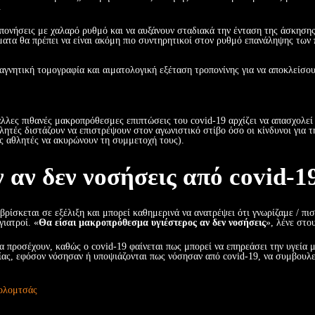
.
οπονήσεις με χαλαρό ρυθμό και να αυξάνουν σταδιακά την ένταση της άσκηση
τα θα πρέπει να είναι ακόμη πιο συντηρητικοί στον ρυθμό επανάληψης των
μαγνητική τομογραφία και αιματολογική εξέταση τροπονίνης για να αποκλείσο
λλες πιθανές μακροπρόθεσμες επιπτώσεις του covid-19 αρχίζει να απασχολεί
λητές διστάζουν να επιστρέψουν στον αγωνιστικό στίβο όσο οι κίνδυνοι για τη
ίς αθλητές να ακυρώνουν τη συμμετοχή τους).
 αν δεν νοσήσεις από covid-1
βρίσκεται σε εξέλιξη και μπορεί καθημερινά να ανατρέψει ότι γνωρίζαμε / πισ
γιατροί. «
Θα είσαι μακροπρόθεσμα υγιέστερος αν δεν νοσήσεις
», λένε στο
α προσέχουν, καθώς ο covid-19 φαίνεται πως μπορεί να επηρεάσει την υγεία 
ας, εφόσον νόσησαν ή υποψιάζονται πως νόσησαν από covid-19, να συμβουλε
ολομτσάς