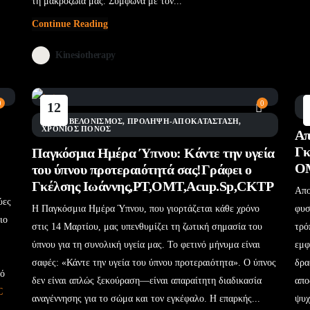
τη μακροζωία μας. Σύμφωνα με τον...
Continue Reading
Kinesiotherapy
0
0
Θ
12
Μάι
BLOG
,
ΒΕΛΟΝΙΣΜΌΣ
,
ΠΡΌΛΗΨΗ-ΑΠΟΚΑΤΆΣΤΑΣΗ
,
ΧΡΌΝΙΟΣ ΠΌΝΟΣ
Απ
Γκ
Παγκόσμια Ημέρα Ύπνου: Κάντε την υγεία
Ο
του ύπνου προτεραιότητά σας!Γράφει ο
Γκέλσης Ιωάννης,PT,OMT,Acup.Sp,CKTP
Απο
ύες
Η Παγκόσμια Ημέρα Ύπνου, που γιορτάζεται κάθε χρόνο
φυσ
ιο
στις 14 Μαρτίου, μας υπενθυμίζει τη ζωτική σημασία του
τρό
ύπνου για τη συνολική υγεία μας. Το φετινό μήνυμα είναι
εμφ
σαφές: «Κάντε την υγεία του ύπνου προτεραιότητα». Ο ύπνος
δρα
πό
δεν είναι απλώς ξεκούραση—είναι απαραίτητη διαδικασία
απο
C
αναγέννησης για το σώμα και τον εγκέφαλο. Η επαρκής...
ψυχ