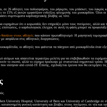
us, σε 26 αθλητές του ποδοσφαίρου, του ράγκμπυ, του μπάσκετ, του λακρός κα
 το 15% εξ αυτών εμφανίζουν ενδείξεις φλεγμονής του μυοκαρδίου. Όλοι οι 
σιάσει συμπτώματα καρδιαγγειακής βλάβης ως τότε.
α ευρημάτων ότι ο κορωναϊός δεν επηρεάζει μόνο τους πνεύμονες, αλλά και 
 επιπτώσεις, ο καρδιολογικός έλεγχος σε αυτή τη φάση μπορεί να προφυλάξε
ύ θανάτου στους αθλητές
που κάνουν πρωταθλητισμό. Η μαγνητική τομογραφία
με ασφάλεια στις αθλητικές διοργανώσεις.
υοκαρδίτιδα, οι αθλητές που φαίνεται να πάσχουν από μυοκαρδίτιδα όταν εξε
μό ατόμων και απαιτείται περαιτέρω μελέτη για να επιβεβαιωθούν τα ευρήματ
αυτόν το σκοπό, αλλά το εύρημα προέκυψε με στατιστικά σημαντικό τρόπο. Η
 που νόσησαν από covid-19. Επίσης, σχεδιάζεται έρευνα που θα εκτιμήσει τι
ς
ούς.
Bern University Hospital, University of Bern και University of Cambridge σ
νει καταπονημένη φυσική κατάσταση και βλάβες στους πνεύμονες σε νέα και υ