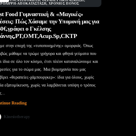
BLOG
,
UNCATEGORIZED
,
ΘΕΡΑΠΕΥΤΙΚΉ ΆΣΚΗΣΗ
,
ΠΡΌΛΗΨΗ-ΑΠΟΚΑΤΆΣΤΑΣΗ
,
ΧΡΌΝΙΟΣ ΠΌΝΟΣ
st Food Γυμναστική & «Μαγικές»
έσεις: Πώς Χάσαμε την Υπομονή μας για
50€,γράφει ο Γκέλσης
άννης,PT,OMT,Acup.Sp,CKTP
με στην εποχή της «τυποποιημένης» ομορφιάς. Όπως
ιβώς μάθαμε να τρώμε γρήγορα και φθηνά γεύματα που
αι ίδια σε όλο τον κόσμο, έτσι πλέον καταναλώνουμε και
ρεσίες για το σώμα μας. Μια βιομηχανία που μας
βίρει «θεραπείες-χάμπουργκερ»: ίδια για όλους, χωρίς
ία εξατομίκευση, χωρίς να λαμβάνεται υπόψη ο τρόπος
ς...
tinue Reading
Kinesiotherapy