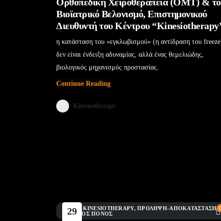
Ορθοπεδική Χειροθεραπεία (OMT) & το
Βιοϊατρικό Βελονισμό, Επιστημονικού
Διευθυντή του Κέντρου “Kinesiotherapy
η κατάσταση του «εγκλωβισμού» (η αντίδραση του freeze
δεν είναι ένδειξη αδυναμίας, αλλά ένας θεμελιώδης,
βιολογικός μηχανισμός προστασίας.
Continue Reading
Kinesiotherapy
BLOG
,
KINESIOTHERAPY
,
ΠΡΌΛΗΨΗ-ΑΠΟΚΑΤΆΣΤΑΣΗ
,
29
ΧΡΌΝΙΟΣ ΠΌΝΟΣ
Ιούν