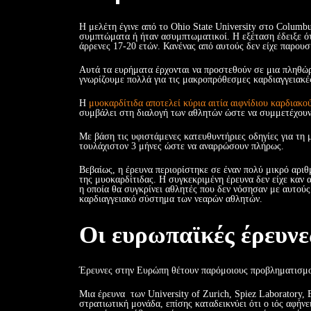
Η μελέτη έγινε από το Ohio State University στο Columb
συμπτώματα ή ήταν ασυμπτωματικοί. Η εξέταση έδειξε ότι
άρρενες 17-20 ετών. Κανένας από αυτούς δεν είχε παρου
Αυτά τα ευρήματα έρχονται να προστεθούν σε μια πληθώρ
γνωρίζουμε πολλά για τις μακροπρόθεσμες καρδιαγγειακές
Η
μυοκαρδίτιδα αποτελεί κύρια αιτία αιφνίδιου καρδιακο
συμβάλει στη διαλογή των αθλητών ώστε να συμμετέχουν 
Με βάση τις υφιστάμενες κατευθυντήριες οδηγίες για τη μ
τουλάχιστον 3 μήνες ώστε να αναρρώσουν πλήρως.
Βεβαίως, η έρευνα περιορίστηκε σε έναν πολύ μικρό αριθ
της μυοκαρδίτιδας. Η συγκεκριμένη έρευνα δεν είχε καν 
η οποία θα συγκρίνει αθλητές που δεν νόσησαν με αυτούς
καρδιαγγειακό σύστημα των νεαρών αθλητών.
Οι ευρωπαϊκές έρευνε
Έρευνες στην Ευρώπη θέτουν παρόμοιους προβληματισμ
Μια έρευνα των University of Zurich, Spiez Laboratory, 
στρατιωτική μονάδα, επίσης καταδεικνύει ότι ο ιός αφή