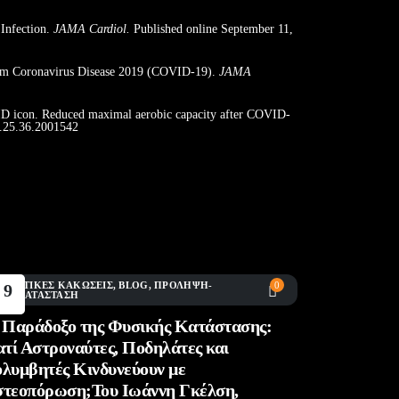
Infection.
JAMA Cardiol.
Published online September 11,
From Coronavirus Disease 2019 (COVID-19).
JAMA
ID icon. Reduced maximal aerobic capacity after COVID-
0.25.36.2001542
ΘΛΗΤΙΚΈΣ ΚΑΚΏΣΕΙΣ
,
BLOG
,
ΠΡΌΛΗΨΗ-
0
9
ΠΟΚΑΤΆΣΤΑΣΗ
Ιούλ
 Παράδοξο της Φυσικής Κατάστασης:
ατί Αστροναύτες, Ποδηλάτες και
λυμβητές Κινδυνεύουν με
τεοπόρωση;Του Ιωάννη Γκέλση,