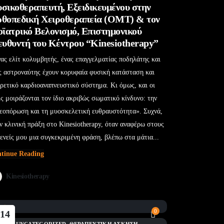
σικοθεραπευτή, Εξειδικευμένου στην
θοπεδική Χειροθεραπεία (OMT) & τον
οϊατρικό Βελονισμό, Επιστημονικού
ευθυντή του Κέντρου “Kinesiotherapy”
ας ελίτ κολυμβητής, ένας επαγγελματίας ποδηλάτης και
ς αστροναύτης έχουν κορυφαία φυσική κατάσταση και
ιρετικό καρδιοαναπνευστικό σύστημα. Κι όμως, και οι
ις μοιράζονται τον ίδιο ακριβώς σωματικό κίνδυνο: την
εοπόρωση και τη μυοσκελετική ευθραυστότητα». Συχνά,
ν κλινική πράξη στο Kinesiotherapy, όταν αναφέρω στους
ενείς μου μια συγκεκριμένη φράση, βλέπω στα μάτια...
tinue Reading
Kinesiotherapy
0
14
Φεβ