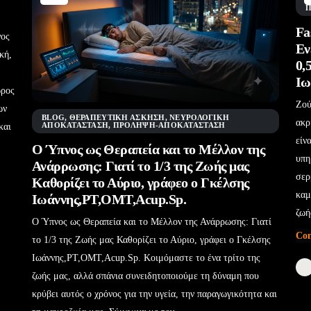
Fa
νος
Εν
κή,
0,
Ιω
ώρος
Ζού
ων
BLOG
,
ΘΕΡΑΠΕΥΤΙΚΉ ΆΣΚΗΣΗ
,
ΝΕΥΡΟΛΟΓΙΚΉ
ακρ
ΑΠΟΚΑΤΆΣΤΑΣΗ
,
ΠΡΌΛΗΨΗ-ΑΠΟΚΑΤΆΣΤΑΣΗ
και
είν
Ο Ύπνος ως Θεραπεία και το Μέλλον της
υπη
Ανάρρωσης: Γιατί το 1/3 της Ζωής μας
σερ
Καθορίζει το Αύριο, γράφεο ο Γκέλσης
καμ
Ιωάννης,PT,OMT,Acup.Sp.
ζωή
Ο Ύπνος ως Θεραπεία και το Μέλλον της Ανάρρωσης: Γιατί
Con
το 1/3 της Ζωής μας Καθορίζει το Αύριο, γράφει ο Γκέλσης
Ιωάννης,PT,OMT,Acup.Sp. Κοιμόμαστε το ένα τρίτο της
ζωής μας, αλλά σπάνια συνειδητοποιούμε τη δύναμη που
κρύβει αυτός ο χρόνος για την υγεία, την παραγωγικότητα και