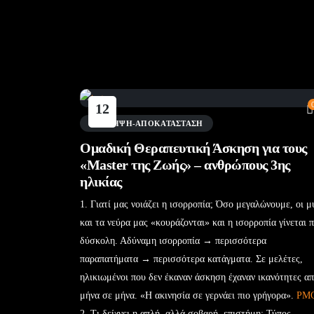
12
Μάι
ΠΡΌΛΗΨΗ-ΑΠΟΚΑΤΆΣΤΑΣΗ
Ομαδική Θεραπευτική Άσκηση για τους
«Master της Ζωής» – ανθρώπους 3ης
ηλικίας
1. Γιατί μας νοιάζει η ισορροπία; Όσο μεγαλώνουμε, οι μ
και τα νεύρα μας «κουράζονται» και η ισορροπία γίνεται π
δύσκολη. Αδύναμη ισορροπία → περισσότερα
παραπατήματα → περισσότερα κατάγματα. Σε μελέτες,
ηλικιωμένοι που δεν έκαναν άσκηση έχαναν ικανότητες α
μήνα σε μήνα. «Η ακινησία σε γερνάει πιο γρήγορα».
PM
2. Τι δείχνει η απλή, αλλά σοβαρή, επιστήμη; Τύπος