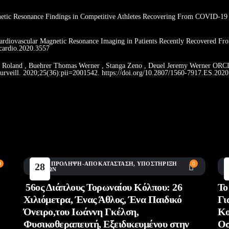
gnetic Resonance Findings in Competitive Athletes Recovering From COVID-19 
Cardiovascular Magnetic Resonance Imaging in Patients Recently Recovered 
acardio.2020.3557
st Roland , Buehrer Thomas Werner , Stanga Zeno , Deuel Jeremy Werner ORC
Surveill. 2020;25(36):pii=2001542. https://doi.org/10.2807/1560-7917.ES.202
0
BLOG
,
ΠΡΌΛΗΨΗ-ΑΠΟΚΑΤΆΣΤΑΣΗ
,
ΥΠΟΣΤΉΡΙΞΗ
0
A
28
ΑΓΏΝΩΝ
Α
Ιούλ
56ος Διάπλους Τορωναίου Κόλπου: 26
Το
Χιλιόμετρα, Ένας Άθλος, Ένα Παιδικό
Γι
Όνειρο,του Ιωάννη Γκέλση,
Κο
Φυσικοθεραπευτή, Εξειδικευμένου στην
Οσ