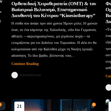
ν
Ορθοπεδική Χειροθεραπεία (OMT) & τον
Φυ
Βιοϊατρικό Βελονισμό, Επιστημονικού
Ορ
”
Διευθυντή του Κέντρου “Kinesiotherapy”
Βι
Δι
)
Η σπίθα που άναψε πριν από χρόνια Ήμουν μόλις 10 χρονών
«Έν
όταν, σε ένα κάμπινγκ της Χαλκιδικής, είδα δύο Γερμανούς
ένα
αθλητές —ακρωτηριασμένους, μα γεμάτους ψυχή— να
εξα
ετοιμάζονται για τον Διάπλου του Τορωναίου. Η ιδέα ότι θα
τρε
κολυμπούσαν από την Καλλιθέα μέχρι τη Νικήτη έμοιαζε
οστ
αδιανόητη. Το ίδιο βράδυ, βλέποντάς τους...
στη
Continue Reading
ασθ
Kinesiotherapy
Con
0
0
21
Ιούν