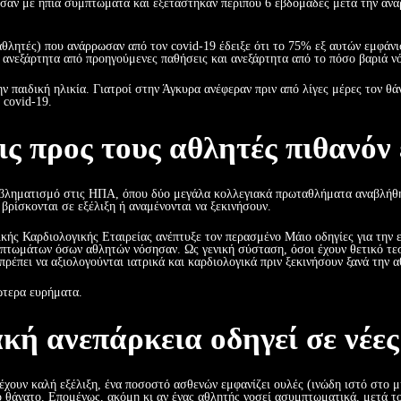
ησαν με ήπια συμπτώματα και εξετάστηκαν περίπου 6 εβδομάδες μετά την α
 αθλητές) που ανάρρωσαν από τον covid-19 έδειξε ότι το 75% εξ αυτών εμφ
ανεξάρτητα από προηγούμενες παθήσεις και ανεξάρτητα από το πόσο βαριά ν
ν παιδική ηλικία. Γιατροί στην Άγκυρα ανέφεραν πριν από λίγες μέρες τον θά
 covid-19.
ς προς τους αθλητές πιθανόν 
βληματισμό στις ΗΠΑ, όπου δύο μεγάλα κολλεγιακά πρωταθλήματα αναβλήθηκ
ρίσκονται σε εξέλιξη ή αναμένονται να ξεκινήσουν.
ικής Καρδιολογικής Εταιρείας ανέπτυξε τον περασμένο Μάιο οδηγίες για την 
τωμάτων όσων αθλητών νόσησαν. Ως γενική σύσταση, όσοι έχουν θετικό τεστ
έπει να αξιολογούνται ιατρικά και καρδιολογικά πριν ξεκινήσουν ξανά την 
ώτερα ευρήματα.
ακή ανεπάρκεια οδηγεί σε νέες
έχουν καλή εξέλιξη, ένα ποσοστό ασθενών εμφανίζει ουλές (ινώδη ιστό στο μ
κό θάνατο. Επομένως, ακόμη κι αν ένας αθλητής νοσεί ασυμπτωματικά, μετά τ