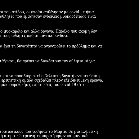
ι του στίβου, οι οποίοι ασθένησαν με covid με ήπια
αθλητές που εμφάνισαν ενδείξεις μυοκαρδίτιδας είναι
το μυοκάρδιο και άλλα όργανα. Παρόλο που ακόμη δεν
ι τους αθλητές από σημαντικό κίνδυνο.
 έχει τη δυνατότητα να αναγνωρίσει το πρόβλημα και να
τάζονται, θα πρέπει να διακόπτουν τον αθλητισμό για
α και να προσδιοριστεί η βέλτιστη δυνατή αντιμετώπιση
 ερευνητική ομάδα σχεδιάζει πλέον εξειδικευμένη έρευνα,
ς μακροπρόθεσμες επιπτώσεις του covid-19 στο
ε στρατιωτικούς που νόσησαν το Μάρτιο σε μια Ελβετική
γιή άτομα. Οι ερευνητές παρατήρησαν «σημαντικά