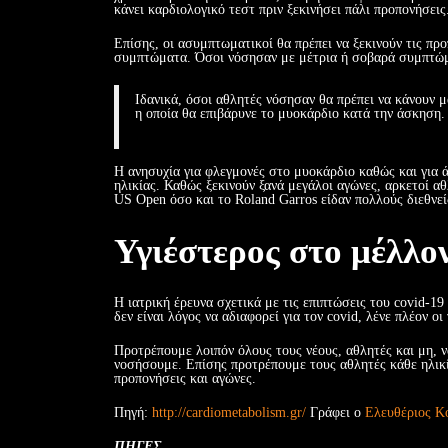
κάνει καρδιολογικό τεστ πριν ξεκινήσει πάλι προπονήσεις
Επίσης, οι ασυμπτωματικοί θα πρέπει να ξεκινούν τις πρ
συμπτώματα. Όσοι νόσησαν με μέτρια ή σοβαρά συμπτώμα
Ιδανικά, όσοι αθλητές νόσησαν θα πρέπει να κάνουν 
η οποία θα επιβάρυνε το μυοκάρδιο κατά την άσκηση.
Η ανησυχία για φλεγμονές στο μυοκάρδιο καθώς και για ά
ηλικίας. Καθώς ξεκινούν ξανά μεγάλοι αγώνες, αρκετοί αθ
US Open όσο και το Roland Garros είδαν πολλούς διεθνε
Υγιέστερος στο μέλλον
Η ιατρική έρευνα σχετικά με τις επιπτώσεις του covid-19 
δεν είναι λόγος να αδιαφορεί για τον covid, λένε πλέον οι 
Προτρέπουμε λοιπόν όλους τους νέους, αθλητές και μη, ν
νοσήσουμε. Επίσης προτρέπουμε τους αθλητές κάθε ηλικί
προπονήσεις και αγώνες.
Πηγή:
http://cardiometabolism.gr/
Γράφει ο
Ελευθέριος Κ
ΠΗΓΕΣ