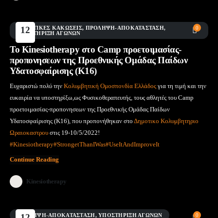
AΘΛΗΤΙΚΈΣ ΚΑΚΏΣΕΙΣ
12
,
ΠΡΌΛΗΨΗ-ΑΠΟΚΑΤΆΣΤΑΣΗ
,
0
ΥΠΟΣΤΉΡΙΞΗ ΑΓΏΝΩΝ
Μάι
To Kinesiotherapy στο Camp προετοιμασίας-
προπονησεων της Προεθνικής Ομάδας Παίδων
Υδατοσφαίρισης (Κ16)
Ευχαριστώ πολύ την
Κολυμβητική Ομοσπονδία Ελλάδος
για τη τιμή και την
ευκαιρία να υποστηρίξω,ως Φυσικοθεραπευτής, τους αθλητές του Camp
προετοιμασίας-προπονησεων της Προεθνικής Ομάδας Παίδων
Υδατοσφαίρισης (Κ16), που προπονήθηκαν στο
Δημοτικο Κολυμβητηριο
Ωραιοκαστρου
στις 19-10/5/2022!
#Kinesiotherapy
#StrongetThanIWas
#UseItAndImproveIt
Continue Reading
Kinesiotherapy
ΠΡΌΛΗΨΗ-ΑΠΟΚΑΤΆΣΤΑΣΗ
12
,
ΥΠΟΣΤΉΡΙΞΗ ΑΓΏΝΩΝ
0