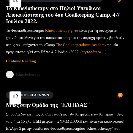
Μάι
Το Kinesiotherapy στο Πήλιο! Υπεύθυνοι
Αποκατάστασης του 4ου Goalkeeping Camp, 4-7
Ιουλίου 2022.
Το Φυσικοθεραπευτήριο
Kinesiotherapy.gr
θα είναι για 4η συνεχόμενη
χρονιά, υπεύθυνο για την αποκατάσταση και την παροχή πρώτων βοηθειών
στους συμμετέχοντες του Camp
Τhe Goalkeeperabout Αcademy
που θα
πραγματοποιηθεί στο Πήλιο 4-7 Ιουλίου 2022.
(περισσότερα…)
Continue Reading
Kinesiotherapy
ΥΠΟΣΤΉΡΙΞΗ ΑΓΏΝΩΝ
12
0
Μάι
Μπές στην Ομάδα της "ΕΛΠΙΔΑΣ"
Σημασία δεν έχει πως θα συμμετάσχεις... Αν θα τρέξεις ή αν θα περπατήσεις
τα 5 ή τα 15 χλμ. ΕΔΩ μετράει η ΣΥΜΜΕΤΟΧΗ και είναι για καλό σκοπό!
ΕΛΑ μαζί με την ομάδα του Φυσικοθεραπευτηρίου "Kinesiotherapy" και