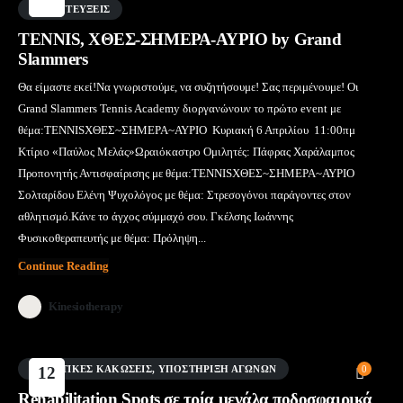
Μάι
ΣΥΝΕΝΤΕΎΞΕΙΣ
TENNIS, ΧΘΕΣ-ΣΗΜΕΡΑ-ΑΥΡΙΟ by Grand
Slammers
Θα είμαστε εκεί!Να γνωριστούμε, να συζητήσουμε! Σας περιμένουμε! Οι
Grand Slammers Tennis Academy διοργανώνουν το πρώτο event με
θέμα:TENNISΧΘΕΣ~ΣΗΜΕΡΑ~ΑΥΡΙΟ ️ Κυριακή 6 Απριλίου ️ 11:00πμ
Κτίριο «Παύλος Μελάς»Ωραιόκαστρο Ομιλητές: Πάφρας Χαράλαμπος
Προπονητής Αντισφαίρισης με θέμα:TENNISΧΘΕΣ~ΣΗΜΕΡΑ~ΑΥΡΙΟ
Σολταρίδου Ελένη Ψυχολόγος με θέμα: Στρεσογόνοι παράγοντες στον
αθλητισμό.Κάνε το άγχος σύμμαχό σου. Γκέλσης Ιωάννης
Φυσικοθεραπευτής με θέμα: Πρόληψη...
Continue Reading
Kinesiotherapy
AΘΛΗΤΙΚΈΣ ΚΑΚΏΣΕΙΣ
12
,
ΥΠΟΣΤΉΡΙΞΗ ΑΓΏΝΩΝ
0
Μάι
Rehabilitation Spots σε τρία μεγάλα ποδοσφαιρικά