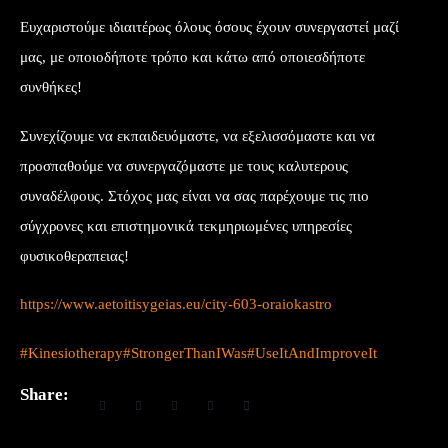
Ευχαριστούμε ιδιαιτέρως όλους όσους έχουν συνεργαστεί μαζί
μας, με οποιοδήποτε τρόπο και κάτω από οποιεσδήποτε
συνθήκες!
Συνεχίζουμε να εκπαιδευόμαστε, να εξελισσόμαστε και να
προσπαθούμε να συνεργαζόμαστε με τους καλυτερους
συναδέλφους. Στόχος μας είναι να σας παρέχουμε τις πιο
σύγχρονες και επιστημονικά τεκμηριωμένες υπηρεσίες
φυσικοθεραπειας!
https://www.aetoitisygeias.eu/city-603-oraiokastro
#Kinesiotherapy
#StrongerThanIWas
#UseItAndImproveIt
Share: