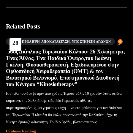
Related Posts
BLOG
28
,
ΠΡΌΛΗΨΗ-ΑΠΟΚΑΤΆΣΤΑΣΗ
,
ΥΠΟΣΤΉΡΙΞΗ ΑΓΏΝΩΝ
0
Ιούλ
56ος Διάπλους Τορωναίου Κόλπου: 26 Χιλιόμετρα,
Ένας Άθλος, Ένα Παιδικό Όνειρο,του Ιωάννη
Γκέλση, Φυσικοθεραπευτή, Εξειδικευμένου στην
Ορθοπεδική Χειροθεραπεία (OMT) & τον
Βιοϊατρικό Βελονισμό, Επιστημονικού Διευθυντή
του Κέντρου “Kinesiotherapy”
Η σπίθα που άναψε πριν από χρόνια Ήμουν μόλις 10 χρονών όταν, σε ένα
κάμπινγκ της Χαλκιδικής, είδα δύο Γερμανούς αθλητές —
ακρωτηριασμένους, μα γεμάτους ψυχή— να ετοιμάζονται για τον Διάπλου
του Τορωναίου. Η ιδέα ότι θα κολυμπούσαν από την Καλλιθέα μέχρι τη
Νικήτη έμοιαζε αδιανόητη. Το ίδιο βράδυ, βλέποντάς τους...
Continue Reading