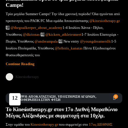
Camps!
Τρία μεγάλα Summer Camps! Την ίδια χρονική περίοδο! Όλα ηγούνται από
προπονητές του PAOK FC Μια ομάδα Αποκατάστασης
@kinesiotherapy.gr
1️⃣
@thegoalkeeper_about_academy
1-4 Ιουλίου Χάνια - Πήλιο,
Υπεύθυνος
@dkrionas
2️⃣
@kickers_athletesmeet
1-7 Ιουλίου Ελατοχώρι -
Πιερία, Υπεύθυνος
@andreampala
3️⃣ New entry
@youngdreamerslfc
1-5
Ιουλίου Πτολεμαϊδα, Υπεύθυνος
@lefteris_kanatas
Πέντε Εξειδικευμένοι
Φυσικοθεραπευτές του
Continue Reading
Kinesiotherapy
ΠΡΌΛΗΨΗ-ΑΠΟΚΑΤΆΣΤΑΣΗ
12
,
ΥΠΟΣΤΉΡΙΞΗ ΑΓΏΝΩΝ
,
0
ΦΥΣΙΚΟΘΕΡΑΠΕΊΑ ΣΤΗΝ ΦΎΣΗ
Μάι
Το Kinesiotherapy.gr στον 17o Διεθνή Μαραθώνιο
Μέγας Αλέξανδρος με συμμετοχή στα 10χλμ.
Στην ομάδα του
Kinesiotherapy.gr
που συμμετείχε στο
17ος ΔΙΕΘΝΗΣ