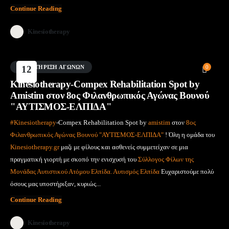
Continue Reading
Kinesiotherapy
ΥΠΟΣΤΉΡΙΞΗ ΑΓΏΝΩΝ
12
0
Μάι
Kinesiotherapy-Compex Rehabilitation Spot by
Amistim στον 8ος Φιλανθρωπικός Αγώνας Βουνού
"ΑΥΤΙΣΜΟΣ-ΕΛΠΙΔΑ"
#Kinesiotherapy
-Compex Rehabilitation Spot by
amistim
στον
8ος
Φιλανθρωπικός Αγώνας Βουνού "ΑΥΤΙΣΜΟΣ-ΕΛΠΙΔΑ"
! Όλη η ομάδα του
Kinesiotherapy.gr
μαζι με φίλους και ασθενείς συμμετείχαν σε μια
πραγματική γιορτή με σκοπό την ενισχυσή του
Σύλλογος Φίλων της
Μονάδας Αυτιστικού Ατόμου Ελπίδα. Αυτισμός Ελπίδα
Ευχαριστούμε πολύ
όσους μας υποστήριξαν, κυριώς...
Continue Reading
Kinesiotherapy