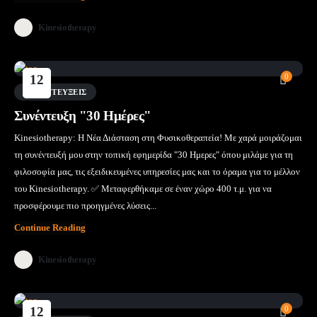
Kinesiotherapy
12
0
Μάι
ΣΥΝΕΝΤΕΎΞΕΙΣ
Συνέντευξη "30 Ημέρες"
Kinesiotherapy: Η Νέα Διάσταση στη Φυσικοθεραπεία! Με χαρά μοιράζομαι
τη συνέντευξή μου στην τοπική εφημερίδα "30 Ημερες" όπου μιλάμε για τη
φιλοσοφία μας, τις εξειδικευμένες υπηρεσίες μας και το όραμα για το μέλλον
του Kinesiotherapy. ✅ Μεταφερθήκαμε σε έναν χώρο 400 τ.μ. για να
προσφέρουμε πιο προηγμένες λύσεις...
Continue Reading
Kinesiotherapy
12
0