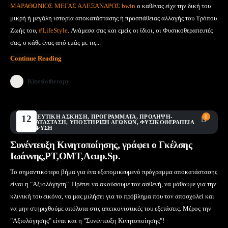
ΜΑΡΑΘΩΝΙΟΣ ΜΕΓΑΣ ΑΛΕΞΑΝΔΡΟΣ bwin
ο καθένας είχε την δική του
μικρή ή μεγάλη ιστορία αποκατάστασης ή προσπάθειας αλλαγής του Τρόπου
Ζωής του,
#LifeStyle
. Ανάμεσα σας και εμείς οι ίδιοι, οι Φυσικοθεραπευτές
σας, ο κάθε ένας από εμάς με τις...
Continue Reading
Kinesiotherapy
ΘΕΡΑΠΕΥΤΙΚΉ ΆΣΚΗΣΗ
12
,
ΠΡΟΓΡΆΜΜΑΤΑ
,
ΠΡΌΛΗΨΗ-
0
ΑΠΟΚΑΤΆΣΤΑΣΗ
,
ΥΠΟΣΤΉΡΙΞΗ ΑΓΏΝΩΝ
,
ΦΥΣΙΚΟΘΕΡΑΠΕΊΑ
Μάι
ΣΤΗΝ ΦΎΣΗ
Συνέντευξη Κινητοποίησης, γράφει ο Γκέλσης
Ιωάννης,PT,OMT,Acup.Sp.
Το σημαντικότερο βήμα για ένα εξατομικευμενό πρόγραμμα αποκατάστασης
είναι η "Αξιολόγηση". Πρέπει να ακούσουμε τον ασθενή, να μάθουμε για την
κλινική του εικόνα, να μας μιλήσει για το πρόβλημα που τον αποσχολεί και
να μην στηριχθούμε απόλυτα στις απεικονιστικές του εξετάσεις. Μέρος την
"Αξιολόγησης" είναι και η "Συνέντευξη Κινητοποίησης"!