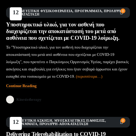
ΑΝΑΠΝΕΥΣΤΙΚΉ ΦΥΣΙΚΟΘΕΡΑΠΕΊΑ
12
,
ΠΡΟΓΡΆΜΜΑΤΑ
,
ΠΡΌΛΗΨΗ-
0
ΑΠΟΚΑΤΆΣΤΑΣΗ
Μάι
Υποστηρικτικό υλικό, για τον ασθενή που
διαχειρίζεται την αποκατάστασή του μετά από
ασθένεια που σχετίζεται με COVID-19 λοίμωξη.
Το "Υποστηρικτικό υλικό, για τον ασθενή που διαχειρίζεται την
αποκατάστασή του μετά από ασθένεια που σχετίζεται με COVID-19
λοίμωξη", που προτείνει ο Παγκόσμιος Οργανισμός Υγείας, παρέχει βασικές
ασκήσεις και συμβουλές για ενήλικες που ήταν σοβαρά άρρωστοι και έχουν
εισαχθεί στο νοσοκομείο με το COVID-19.
(περισσότερα…)
Continue Reading
Kinesiotherapy
ΘΕΡΑΠΕΥΤΙΚΉ ΆΣΚΗΣΗ
12
,
ΜΥΟΣΚΕΛΕΤΙΚΈΣ ΠΑΘΉΣΕΙΣ
,
0
ΠΡΟΓΡΆΜΜΑΤΑ
,
ΠΡΌΛΗΨΗ-ΑΠΟΚΑΤΆΣΤΑΣΗ
Μάι
Delivering Telerehabilitation to COVID-19