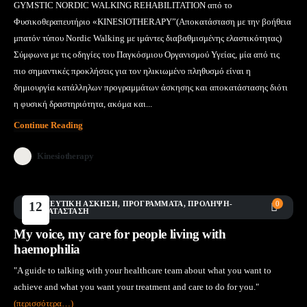
GYMSTIC NORDIC WALKING REHABILITATIOΝ από το
Φυσικοθεραπευτήριο «KINESIOTHERAPY”(Αποκατάσταση με την βοήθεια
μπατόν τύπου Nordic Walking με ιμάντες διαβαθμισμένης ελαστικότητας)
Σύμφωνα με τις οδηγίες του Παγκόσμιου Οργανισμού Υγείας, μία από τις
πιο σημαντικές προκλήσεις για τον ηλικιωμένο πληθυσμό είναι η
δημιουργία κατάλληλων προγραμμάτων άσκησης και αποκατάστασης διότι
η φυσική δραστηριότητα, ακόμα και...
Continue Reading
Kinesiotherapy
ΘΕΡΑΠΕΥΤΙΚΉ ΆΣΚΗΣΗ
12
,
ΠΡΟΓΡΆΜΜΑΤΑ
,
ΠΡΌΛΗΨΗ-
0
ΑΠΟΚΑΤΆΣΤΑΣΗ
Μάι
My voice, my care for people living with
haemophilia
"A guide to talking with your healthcare team about what you want to
achieve and what you want your treatment and care to do for you."
(περισσότερα…)