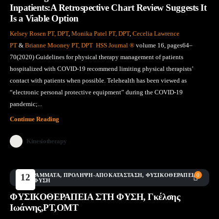
Inpatients:A Retrospective Chart Review Suggests It
Is a Viable Option
Kelsey Rosen PT, DPT
,
Monika Patel PT, DPT
,
Cecelia Lawrence
PT
&
Brianne Mooney PT, DPT
HSS Journal ®
volume 16, pages64–
70(2020) Guidelines for physical therapy management of patients
hospitalized with COVID-19 recommend limiting physical therapists’
contact with patients when possible. Telehealth has been viewed as
“electronic personal protective equipment” during the COVID-19
pandemic;...
Continue Reading
Kinesiotherapy
ΠΡΟΓΡΆΜΜΑΤΑ
12
,
ΠΡΌΛΗΨΗ-ΑΠΟΚΑΤΆΣΤΑΣΗ
,
ΦΥΣΙΚΟΘΕΡΑΠΕΊΑ
0
ΣΤΗΝ ΦΎΣΗ
Μάι
ΦΥΣΙΚΟΘΕΡΑΠΕΙΑ ΣΤΗ ΦΥΣΗ, Γκέλσης
Ιωάννης,PT,OMT