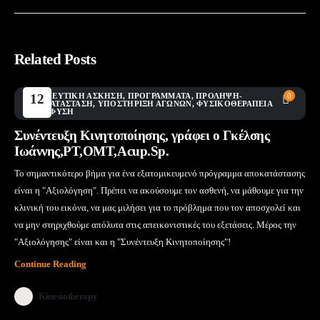
Related Posts
ΘΕΡΑΠΕΥΤΙΚΉ ΆΣΚΗΣΗ
12
,
ΠΡΟΓΡΆΜΜΑΤΑ
,
ΠΡΌΛΗΨΗ-
0
ΑΠΟΚΑΤΆΣΤΑΣΗ
,
ΥΠΟΣΤΉΡΙΞΗ ΑΓΏΝΩΝ
,
ΦΥΣΙΚΟΘΕΡΑΠΕΊΑ
Μάι
ΣΤΗΝ ΦΎΣΗ
Συνέντευξη Κινητοποίησης, γράφει ο Γκέλσης
Ιωάννης,PT,OMT,Acup.Sp.
Το σημαντικότερο βήμα για ένα εξατομικευμενό πρόγραμμα αποκατάστασης
είναι η "Αξιολόγηση". Πρέπει να ακούσουμε τον ασθενή, να μάθουμε για την
κλινική του εικόνα, να μας μιλήσει για το πρόβλημα που τον αποσχολεί και
να μην στηριχθούμε απόλυτα στις απεικονιστικές του εξετάσεις. Μέρος την
"Αξιολόγησης" είναι και η "Συνέντευξη Κινητοποίησης"!
Continue Reading
Kinesiotherapy