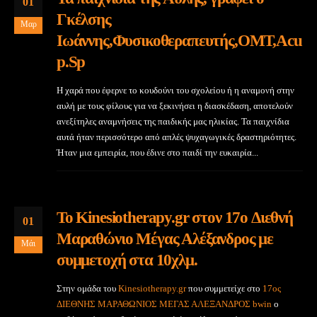
01
Γκέλσης
Μαρ
Ιωάννης,Φυσικοθεραπευτής,ΟΜΤ,Acu
p.Sp
Η χαρά που έφερνε το κουδούνι του σχολείου ή η αναμονή στην
αυλή με τους φίλους για να ξεκινήσει η διασκέδαση, αποτελούν
ανεξίτηλες αναμνήσεις της παιδικής μας ηλικίας. Τα παιχνίδια
αυτά ήταν περισσότερο από απλές ψυχαγωγικές δραστηριότητες.
Ήταν μια εμπειρία, που έδινε στο παιδί την ευκαιρία...
Το Kinesiotherapy.gr στον 17o Διεθνή
01
Μαραθώνιο Μέγας Αλέξανδρος με
Μάι
συμμετοχή στα 10χλμ.
Στην ομάδα του
Kinesiotherapy.gr
που συμμετείχε στο
17ος
ΔΙΕΘΝΗΣ ΜΑΡΑΘΩΝΙΟΣ ΜΕΓΑΣ ΑΛΕΞΑΝΔΡΟΣ bwin
ο