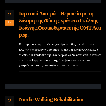
Ιαματικά Λουτρά – Θεραπεία με τη
02
δύναμη της Φύσης, γράφει ο Γκέλσης
Ιαν
Ιωάννης,Φυσικοθεραπευτής,ΟΜΤ,Acu
p.sp.
Η ιστορία των ιαματικών πηγών έχει τις ρίζες της τόσο στην
Ελληνική Μυθολογία όσο και στην αρχαία Ελλάδα. Ο Ηρακλής
συνήθιζε με προτροπή της θεάς Αθηνάς να λούζεται στις ιαματικές
πηγές των Θερμοπυλών και της Αιδηψού προκειμένου να
γιατρεύεται από τις κακουχίες και να ανακτά τις...
Nordic Walking Rehabilitation
23