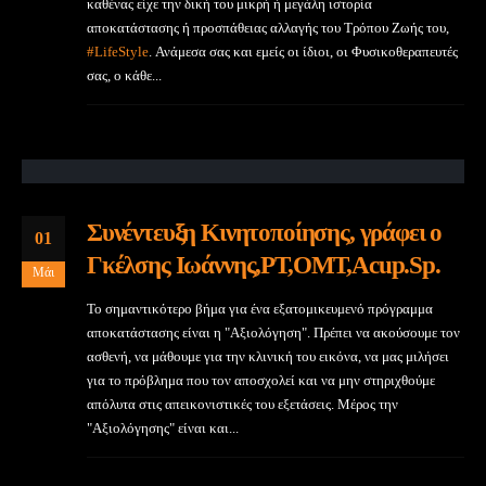
καθένας είχε την δική του μικρή ή μεγάλη ιστορία
αποκατάστασης ή προσπάθειας αλλαγής του Τρόπου Ζωής του,
#LifeStyle
. Ανάμεσα σας και εμείς οι ίδιοι, οι Φυσικοθεραπευτές
σας, ο κάθε...
Συνέντευξη Κινητοποίησης, γράφει ο
01
Γκέλσης Ιωάννης,PT,OMT,Acup.Sp.
Μάι
Το σημαντικότερο βήμα για ένα εξατομικευμενό πρόγραμμα
αποκατάστασης είναι η "Αξιολόγηση". Πρέπει να ακούσουμε τον
ασθενή, να μάθουμε για την κλινική του εικόνα, να μας μιλήσει
για το πρόβλημα που τον αποσχολεί και να μην στηριχθούμε
απόλυτα στις απεικονιστικές του εξετάσεις. Μέρος την
"Αξιολόγησης" είναι και...