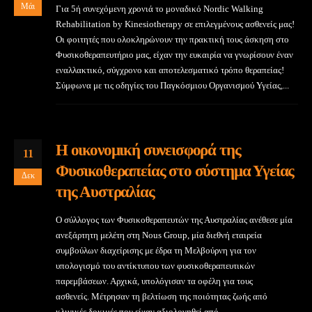
Μάι
Για 5ή συνεχόμενη χρονιά το μοναδικό Nordic Walking
Rehabilitation by Kinesiotherapy σε επιλεγμένους ασθενείς μας!
Οι φοιτητές που ολοκληρώνουν την πρακτική τους άσκηση στο
Φυσικοθεραπευτήριο μας, είχαν την ευκαιρία να γνωρίσουν έναν
εναλλακτικό, σύγχρονο και αποτελεσματικό τρόπο θεραπείας!
Σύμφωνα με τις οδηγίες του Παγκόσμιου Οργανισμού Υγείας,...
Η οικονομική συνεισφορά της
11
Φυσικοθεραπείας στο σύστημα Υγείας
Δεκ
της Αυστραλίας
Ο σύλλογος των Φυσικοθεραπευτών της Αυστραλίας ανέθεσε μία
ανεξάρτητη μελέτη στη Nous Group, μία διεθνή εταιρεία
συμβούλων διαχείρισης με έδρα τη Μελβούρνη για τον
υπολογισμό του αντίκτυπου των φυσικοθεραπευτικών
παρεμβάσεων. Αρχικά, υπολόγισαν τα οφέλη για τους
ασθενείς. Μέτρησαν τη βελτίωση της ποιότητας ζωής από
κλινικές δοκιμές που είχαν αξιολογηθεί από...