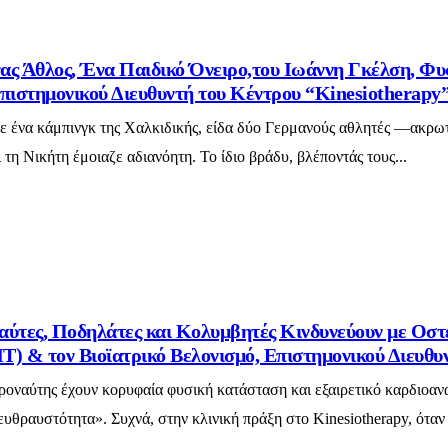
ας Άθλος, Ένα Παιδικό Όνειρο,του Ιωάννη Γκέλση, Φυ
πιστημονικού Διευθυντή του Κέντρου “Kinesiotherapy
σε ένα κάμπινγκ της Χαλκιδικής, είδα δύο Γερμανούς αθλητές —ακρω
τη Νικήτη έμοιαζε αδιανόητη. Το ίδιο βράδυ, βλέποντάς τους...
αύτες, Ποδηλάτες και Κολυμβητές Κινδυνεύουν με Οσ
) & τον Βιοϊατρικό Βελονισμό, Επιστημονικού Διευθυ
ροναύτης έχουν κορυφαία φυσική κατάσταση και εξαιρετικό καρδιοαναπ
υθραυστότητα». Συχνά, στην κλινική πράξη στο Kinesiotherapy, ότα