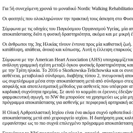
Για 5ή συνεχόμενη χρονιά το μοναδικό Nordic Walking Rehabilitatio
Οι φοιτητές που ολοκληρώνουν την πρακτική τους άσκηση στο Φυσικ
Σύμφωνα με τις οδηγίες του Παγκόσμιου Οργανισμού Υγείας, μία απ
αποκατάστασης διότι η φυσική δραστηριότητα, ακόμα και με μικρή 
Oι άνθρωποι της 3ης Ηλικίας τίνουν έντονα προς μία καθιστική ζω
κατάθλιψη, απάθεια, άνοια) και κόπωσης. Αυτή η έλλειψη επαρκούς κ
Σύμφωνα με την American Heart Association (AHS) υπογραμμίζεται π
ανάλογη γραμμική σχέση μεταξύ όγκου φυσικής δραστηριότητας και θ
με την Τρίτη ηλικία. Το 2016 ο Skorkowska-Telichowska και οι συν
ασθένεια, μεταβολικό σύνδρομο, διαβήτης τύπου 2, πνευμονική απο
ως συμπλήρωμα μέσα στην αποκατάσταση μετά από σύνδρομο στεφανι
ασφαλής και αποτελεσματική μέθοδος για ασθενείς που υπέφεραν απ
καρδιακή συχνότητα ηρεμίας. Σε αυτό το κομμάτι οι έρευνες έδειξα
φαρμακευτική αγωγή, το ΝW θα μπορούσε να χρησιμεύει ως μία μη φ
πρόγραμμα αποκατάστασης για ασθενής με περιφερική αρτηριακή ασθ
Η Ολική Αρθροπλαστική Ισχίου είναι ένα ακόμα συχνό ορθοπεδικό
αποκατάστασης μετά από χειρουργείο ισχίου. Η διατήρηση μιας κα
εμφανίστηκε ως το πιο συχνά επιλεγμένο πρόγραμμα αποκατάσταση