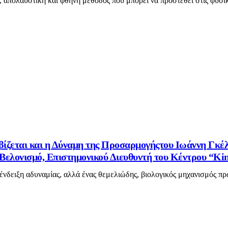
 απολαυστική και φθηνή μέθοδος που μπορεί να προστεθεί στις φυσι
βίζεται και η Δύναμη της Προσαρμογήςτου Ιωάννη Γκέ
ελονισμό, Επιστημονικού Διευθυντή του Κέντρου “Kin
 ένδειξη αδυναμίας, αλλά ένας θεμελιώδης, βιολογικός μηχανισμός πρ