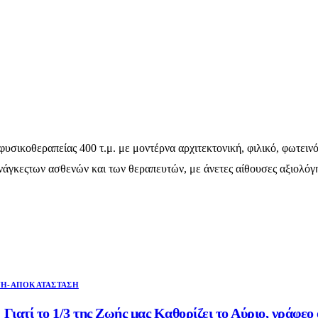
υσικοθεραπείας 400 τ.μ. με μοντέρνα αρχιτεκτονική, φιλικό, φωτειν
 ανάγκεςτων ασθενών και των θεραπευτών, με άνετες αίθουσες αξιολό
Η-ΑΠΟΚΑΤΆΣΤΑΣΗ
Γιατί το 1/3 της Ζωής μας Καθορίζει το Αύριο, γράφε