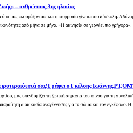
Ζωής» – ανθρώπους 3ης ηλικίας
τα νεύρα μας «κουράζονται» και η ισορροπία γίνεται πιο δύσκολη. Α
 ικανότητες από μήνα σε μήνα. «Η ακινησία σε γερνάει πιο γρήγορα».
υ προτεραιότητά σας!Γράφει ο Γκέλσης Ιωάννης,PT,
ίου, μας υπενθυμίζει τη ζωτική σημασία του ύπνου για τη συνολική 
παραίτητη διαδικασία αναγέννησης για το σώμα και τον εγκέφαλο. Η 