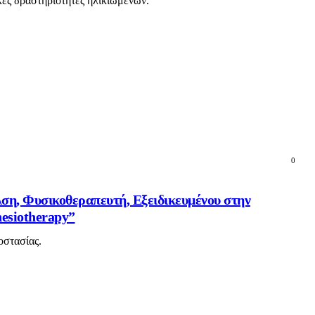
κές δραστηριότητες ηλικιωμένων.
0
λση, Φυσικοθεραπευτή, Εξειδικευμένου στην
esiotherapy”
οστασίας.