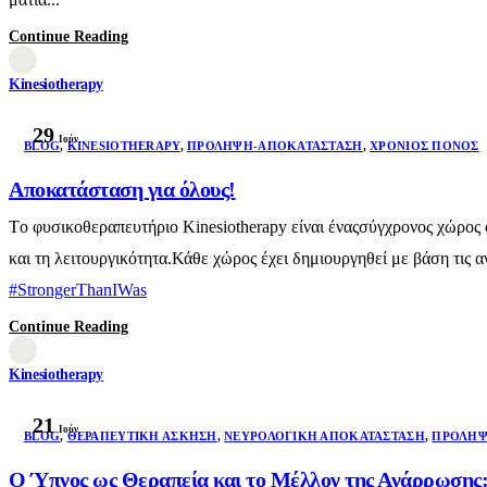
Continue Reading
Kinesiotherapy
29
Ιούν
BLOG
,
KINESIOTHERAPY
,
ΠΡΌΛΗΨΗ-ΑΠΟΚΑΤΆΣΤΑΣΗ
,
ΧΡΌΝΙΟΣ ΠΌΝΟΣ
Αποκατάσταση για όλους!
Τo φυσικοθεραπευτήριο Kinesiotherapy είναι έναςσύγχρονος χώρος φ
και τη λειτουργικότητα.Κάθε χώρος έχει δημιουργηθεί με βάση τις
#StrongerThanIWas
Continue Reading
Kinesiotherapy
21
Ιούν
BLOG
,
ΘΕΡΑΠΕΥΤΙΚΉ ΆΣΚΗΣΗ
,
ΝΕΥΡΟΛΟΓΙΚΉ ΑΠΟΚΑΤΆΣΤΑΣΗ
,
ΠΡΌΛΗΨ
Ο Ύπνος ως Θεραπεία και το Μέλλον της Ανάρρωσης: 