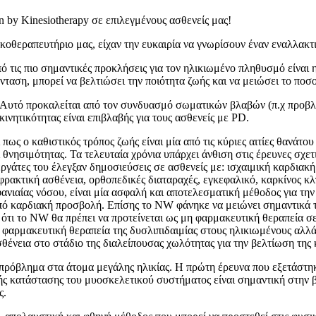
n by Kinesiotherapy σε επιλεγμένους ασθενείς μας!
οθεραπευτήριο μας, είχαν την ευκαιρία να γνωρίσουν έναν εναλλακτ
ό τις πιο σημαντικές προκλήσεις για τον ηλικιωμένο πληθυσμό είνα
ένταση, μπορεί να βελτιώσει την ποιότητα ζωής και να μειώσει το π
ή. Αυτό προκαλείται από τον συνδυασμό σωματικών βλαβών (π.χ προβλ
ινητικότητας είναι επιβλαβής για τους ασθενείς με PD.
ως ο καθιστικός τρόπος ζωής είναι μία από τις κύριες αιτίες θανάτο
νησιμότητας. Τα τελευταία χρόνια υπάρχει άνθιση στις έρευνες σχετι
εργάτες του έλεγξαν δημοσιεύσεις σε ασθενείς με: ισχαιμική καρδια
φρακτική ασθένεια, ορθοπεδικές διαταραχές, εγκεφαλικό, καρκίνος κ
αίας νόσου, είναι μία ασφαλή και αποτελεσματική μέθοδος για την 
ό καρδιακή προσβολή. Επίσης το ΝW φάνηκε να μειώνει σημαντικά τό
ν ότι το ΝW θα πρέπει να προτείνεται ως μη φαρμακευτική θεραπεία σ
αρμακευτική θεραπεία της δυσλιπιδαιμίας στους ηλικιωμένους αλλά 
ένεια στο στάδιο της διαλείπουσας χωλότητας για την βελτίωση της
 πρόβλημα στα άτομα μεγάλης ηλικίας. Η πρώτη έρευνα που εξετάστη
λής κατάστασης του μυοσκελετικού συστήματος είναι σημαντική στην
ς.