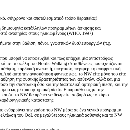
ικό, σύγχρονο και αποτελεσματικό τρόπο θεραπείας!
ι η δημιουργία κατάλληλων προγραμμάτων άσκησης και
οσοστό αναπηρίας στους ηλικιωμένους (WHO, 1997)
ήματα στην βάδιση, πόνο), γνωστικών δυσλειτουργιών (π.χ.
υ που μπορεί να αποφευχθεί και πως υπάρχει μία αντιστρόφως
κά με τα οφέλη του Nordic Walking σε ασθένειες που σχετίζονται
κή πάθηση, καρδιακή ανακοπή, υπέρταση, περιφερική αποφρακτική
λπ.Από αυτή την ανασκόπηση φάνηκε πως, το NW είτε μόνο του είτε
αύξηση της φυσικής δραστηριότητας των ασθενών, αλλά και μια
σο την συστολική όσο και την διαστολική αρτηριακή πίεση, και την
ε ήπια ως μέτρια αρτηριακή πίεση. Επιπροσθέτως με την
και ότι το ΝW θα πρέπει να θεωρείτε σοβαρά ως το κύριο
 καρδιοαγγειακής κατάστασης.
κε ενθαρρύνει την χρήση του NW μέσα σε ένα γενικό πρόγραμμα
 βελτίωση του QoL σε μεγαλύτερους ηλικιακά ασθενείς και το NW