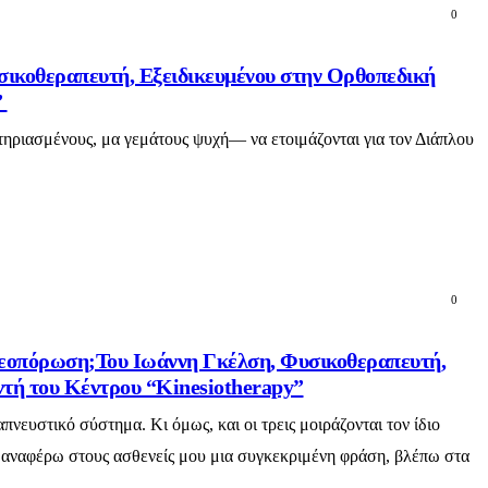
0
σικοθεραπευτή, Εξειδικευμένου στην Ορθοπεδική
”
τηριασμένους, μα γεμάτους ψυχή— να ετοιμάζονται για τον Διάπλου
0
τεοπόρωση;Του Ιωάννη Γκέλση, Φυσικοθεραπευτή,
ντή του Κέντρου “Kinesiotherapy”
νευστικό σύστημα. Κι όμως, και οι τρεις μοιράζονται τον ίδιο
ν αναφέρω στους ασθενείς μου μια συγκεκριμένη φράση, βλέπω στα