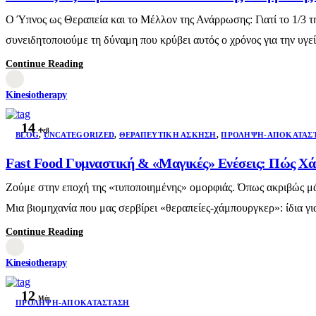
Ο Ύπνος ως Θεραπεία και το Μέλλον της Ανάρρωσης: Γιατί το 1/3 τ
συνειδητοποιούμε τη δύναμη που κρύβει αυτός ο χρόνος για την υγε
Continue Reading
Kinesiotherapy
14
Φεβ
BLOG
,
UNCATEGORIZED
,
ΘΕΡΑΠΕΥΤΙΚΉ ΆΣΚΗΣΗ
,
ΠΡΌΛΗΨΗ-ΑΠΟΚΑΤΆΣ
Fast Food Γυμναστική & «Μαγικές» Ενέσεις: Πώς Χά
Ζούμε στην εποχή της «τυποποιημένης» ομορφιάς. Όπως ακριβώς μάθ
Μια βιομηχανία που μας σερβίρει «θεραπείες-χάμπουργκερ»: ίδια γι
Continue Reading
Kinesiotherapy
12
Μάι
ΠΡΌΛΗΨΗ-ΑΠΟΚΑΤΆΣΤΑΣΗ