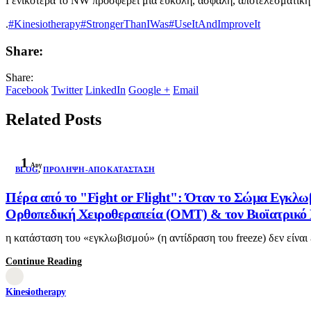
Γενικότερα το NW προσφέρει μία εύκολη, ασφαλή, αποτελεσματική,
.
#Kinesiotherapy
#StrongerThanIWas
#UseItAndImproveIt
Share:
Share:
Facebook
Twitter
LinkedIn
Google +
Email
Related Posts
1
Αυγ
BLOG
,
ΠΡΌΛΗΨΗ-ΑΠΟΚΑΤΆΣΤΑΣΗ
Πέρα από το "Fight or Flight": Όταν το Σώμα Εγκλω
Ορθοπεδική Χειροθεραπεία (OMT) & τον Βιοϊατρικό Β
η κατάσταση του «εγκλωβισμού» (η αντίδραση του freeze) δεν είναι
Continue Reading
Kinesiotherapy