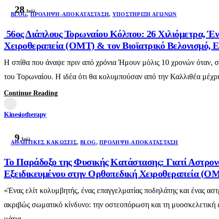
28
Ιούλ
BLOG
,
ΠΡΌΛΗΨΗ-ΑΠΟΚΑΤΆΣΤΑΣΗ
,
ΥΠΟΣΤΉΡΙΞΗ ΑΓΏΝΩΝ
56ος Διάπλους Τορωναίου Κόλπου: 26 Χιλιόμετρα, Έν
Χειροθεραπεία (OMT) & τον Βιοϊατρικό Βελονισμό, Ε
Η σπίθα που άναψε πριν από χρόνια Ήμουν μόλις 10 χρονών όταν, 
του Τορωναίου. Η ιδέα ότι θα κολυμπούσαν από την Καλλιθέα μέχρι 
Continue Reading
Kinesiotherapy
9
Ιούλ
AΘΛΗΤΙΚΈΣ ΚΑΚΏΣΕΙΣ
,
BLOG
,
ΠΡΌΛΗΨΗ-ΑΠΟΚΑΤΆΣΤΑΣΗ
Το Παράδοξο της Φυσικής Κατάστασης: Γιατί Αστρον
Εξειδικευμένου στην Ορθοπεδική Χειροθεραπεία (OMT
«Ένας ελίτ κολυμβητής, ένας επαγγελματίας ποδηλάτης και ένας αστ
ακριβώς σωματικό κίνδυνο: την οστεοπόρωση και τη μυοσκελετική ε
μάτια...